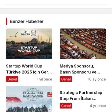
Benzer Haberler
Startup World Cup
Medya Sponsoru,
Türkiye 2025 İçin Geri
Basın Sponsoru ve
Sayım!
Medya Partneri Ne
Genel
1 yıl önce
Genel
10 ay önce
Demek?
Strategic Partnership
Step From İtalian
Worldwide Player
Genel
4 yıl önce
Fratelli Cosulich Group