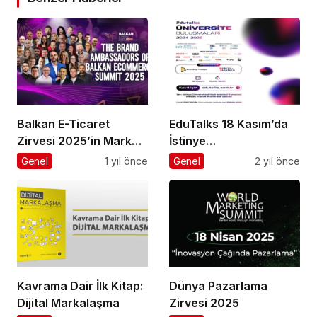
Balkan E-Ticaret
EduTalks 18 Kasım’da
Zirvesi 2025’in Marka
İstinye
Elçisi Belli Oldu
Üniversitesi’nde!
Genel
1 yıl önce
Genel
2 yıl önce
Kavrama Dair İlk Kitap:
Dünya Pazarlama
Dijital Markalaşma
Zirvesi 2025