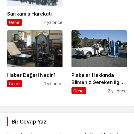
And Turkish
Successful Loligtics
Sarıkamış Harekatı
Company Mesco
Genel
2 yıl önce
İnternational
Forwording İnc
Haber Değeri Nedir?
Plakalar Hakkında
Bilmeniz Gereken İlginç
Genel
1 yıl önce
Gerçekler
Genel
2 yıl önce
Bir Cevap Yaz