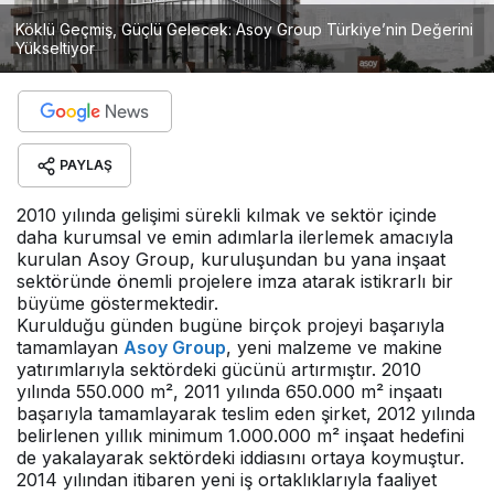
Köklü Geçmiş, Güçlü Gelecek: Asoy Group Türkiye’nin Değerini
Yükseltiyor
PAYLAŞ
2010 yılında gelişimi sürekli kılmak ve sektör içinde
daha kurumsal ve emin adımlarla ilerlemek amacıyla
kurulan Asoy Group, kuruluşundan bu yana inşaat
sektöründe önemli projelere imza atarak istikrarlı bir
büyüme göstermektedir.
Kurulduğu günden bugüne birçok projeyi başarıyla
tamamlayan
Asoy Group
, yeni malzeme ve makine
yatırımlarıyla sektördeki gücünü artırmıştır. 2010
yılında 550.000 m², 2011 yılında 650.000 m² inşaatı
başarıyla tamamlayarak teslim eden şirket, 2012 yılında
belirlenen yıllık minimum 1.000.000 m² inşaat hedefini
de yakalayarak sektördeki iddiasını ortaya koymuştur.
2014 yılından itibaren yeni iş ortaklıklarıyla faaliyet