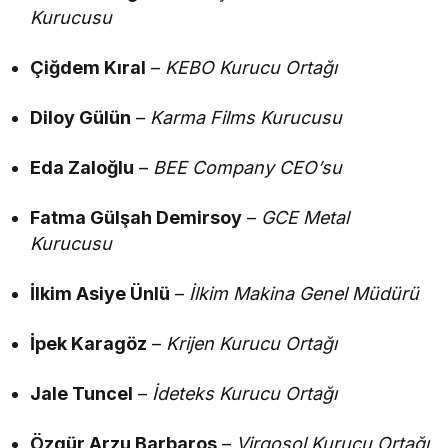
Kurucusu
Çiğdem Kıral
–
KEBO Kurucu Ortağı
Diloy Gülün
–
Karma Films Kurucusu
Eda Zaloğlu
–
BEE Company CEO’su
Fatma Gülşah Demirsoy
–
GCE Metal
Kurucusu
İlkim Asiye Ünlü
–
İlkim Makina Genel Müdürü
İpek Karagöz
–
Krijen Kurucu Ortağı
Jale Tuncel
–
İdeteks Kurucu Ortağı
Özgür Arzu Barbaros
–
Virgosol Kurucu Ortağı