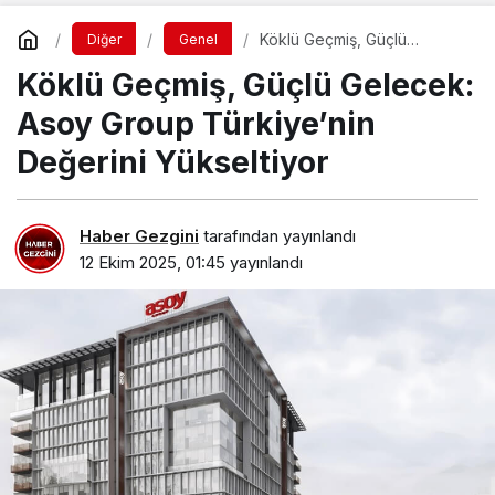
Köklü Geçmiş, Güçlü
Diğer
Genel
Gelecek: Asoy Group
Köklü Geçmiş, Güçlü Gelecek:
Türkiye’nin Değerini
Yükseltiyor
Asoy Group Türkiye’nin
Değerini Yükseltiyor
Haber Gezgini
tarafından yayınlandı
12 Ekim 2025, 01:45
yayınlandı