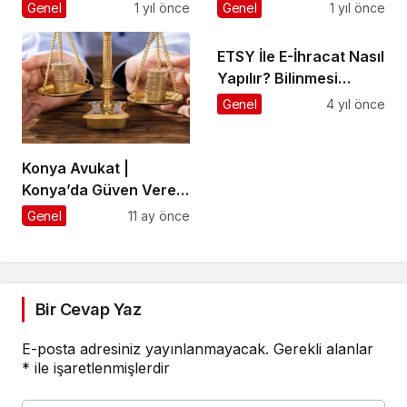
Genel
1 yıl önce
Genel
1 yıl önce
ETSY İle E-İhracat Nasıl
Yapılır? Bilinmesi
Gerekenler
Genel
4 yıl önce
Konya Avukat |
Konya’da Güven Veren
Hukuki Destek
Genel
11 ay önce
Bir Cevap Yaz
E-posta adresiniz yayınlanmayacak.
Gerekli alanlar
*
ile işaretlenmişlerdir