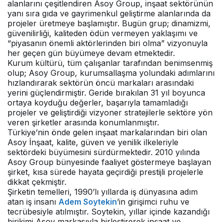
alanlarını çeşitlendiren Asoy Group, inşaat sektörünün
yanı sıra gıda ve gayrimenkul geliştirme alanlarında da
projeler üretmeye başlamıştır. Bugün grup; dinamizmi,
güvenilirliği, kaliteden ödün vermeyen yaklaşımı ve
“piyasanın önemli aktörlerinden biri olma” vizyonuyla
her geçen gün büyümeye devam etmektedir.
Kurum kültürü, tüm çalışanlar tarafından benimsenmiş
olup; Asoy Group, kurumsallaşma yolundaki adımlarını
hızlandırarak sektörün öncü markaları arasındaki
yerini güçlendirmiştir. Geride bırakılan 31 yıl boyunca
ortaya koyduğu değerler, başarıyla tamamladığı
projeler ve geliştirdiği vizyoner stratejilerle sektöre yön
veren şirketler arasında konumlanmıştır.
Türkiye’nin önde gelen inşaat markalarından biri olan
Asoy İnşaat, kalite, güven ve yenilik ilkeleriyle
sektördeki büyümesini sürdürmektedir. 2010 yılında
Asoy Group bünyesinde faaliyet göstermeye başlayan
şirket, kısa sürede hayata geçirdiği prestijli projelerle
dikkat çekmiştir.
Şirketin temelleri, 1990’lı yıllarda iş dünyasına adım
atan iş insanı
Adem Soytekin
’in girişimci ruhu ve
tecrübesiyle atılmıştır. Soytekin, yıllar içinde kazandığı
birikimi Asoy markasıyla birleştirerek inşaat ve