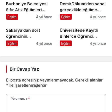
Burhaniye Belediyesi
DemirDöküm’den sanal
Sıfır Atık Eğitimleri
gerçeklikle eğitime
Devam Ediyor
destek
Eğitim
4 yıl önce
Eğitim
4 yıl önce
Sakarya’dan dört
Üniversitede Kayıtlı
öğrencinin
Binlerce Öğrenci
Darüşşafaka’daki
Yerleşip Kayıt Olmuyor
Eğitim
4 yıl önce
Eğitim
4 yıl önce
eğitim yolculuğu
başladı
Bir Cevap Yaz
E-posta adresiniz yayınlanmayacak.
Gerekli alanlar
*
ile işaretlenmişlerdir
Yorumunuz
*