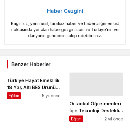
Haber Gezgini
Bağımsız, yeni nesil, tarafsız haber ve haberciliğin en üst
noktasında yer alan habergezgini.com ile Türkiye’nin ve
dünyanın gündemini takip edebilirsiniz.
Benzer Haberler
Türkiye Hayat Emeklilik
18 Yaş Altı BES Ürünü
ile Çocukların
Eğitim
5 yıl önce
Geleceğini
Ortaokul Öğretmenleri
Güçlendiriyor
İçin Teknoloji Destekli
Platform
Eğitim
2 yıl önce