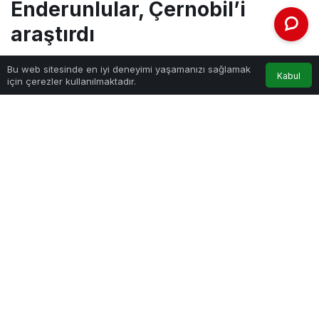
Enderunlular, Çernobil’i
araştırdı
Bu web sitesinde en iyi deneyimi yaşamanızı sağlamak
Kabul
Haber Gezgini
tarafından yayınlandı
için çerezler kullanılmaktadır.
11 Eylül 2022, 13:40
yayınlandı
PAYLAŞ
Konya’da 50 şehirden katılan 396 öğrencinin sunum yaptığı
6. Ulusal Çocuk Araştırmaları Kongresi’nde en çok dikkat
çeken konulardan biri Bağcılar Belediyesi Enderun Yetenekli
Çocuklar Merkezi’nden Barış Kahveci’nin Çernobil faciasının
anlatan Çernobil dizisiyle ilgili araştırması oldu. Kahveci,
internet üzerinden yaptığı anket sonucunda diziyi izleyenler