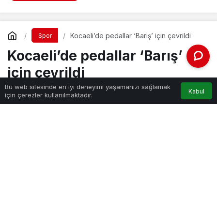
Kocaeli’de pedallar ‘Barış’ için çevrildi
Spor
Kocaeli’de pedallar ‘Barış’
için çevrildi
Bu web sitesinde en iyi deneyimi yaşamanızı sağlamak
Kabul
için çerezler kullanılmaktadır.
Haber Gezgini
tarafından yayınlandı
20 Mayıs 2024, 11:09
yayınlandı
20 Mayıs 2024, 11:10
güncellendi
kocaelide-pedallar-baris-icin-cevrildi.jpg
PAYLAŞ
Atatürk’ün Samsun’a çıkarak Kurtuluş Savaşı’nın