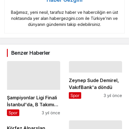
Bağımsız, yeni nesil, tarafsız haber ve haberciliğin en üst
noktasında yer alan habergezgini.com ile Türkiye’nin ve
dünyanın gündemini takip edebilirsiniz.
Benzer Haberler
Zeynep Sude Demirel,
VakıfBank'a döndü
Spor
3 yıl önce
Şampiyonlar Ligi Finali
İstanbul'da, B Takımı
ile Şampiyonlar Ligi
Spor
3 yıl önce
Final Tribünü Vestel
Amfi'de!
Körfez Alparslan