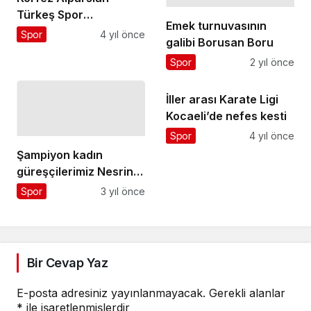
Türkeş Spor
Emek turnuvasının
Kompleksi’ne sentetik
Spor
4 yıl önce
galibi Borusan Boru
çim
Spor
2 yıl önce
İller arası Karate Ligi
Kocaeli’de nefes kesti
Spor
4 yıl önce
Şampiyon kadın
güreşçilerimiz Nesrin
Baş ve Ebru Dağbaşı D-
Spor
3 yıl önce
Smart'a konuk oldu
Bir Cevap Yaz
E-posta adresiniz yayınlanmayacak.
Gerekli alanlar
*
ile işaretlenmişlerdir