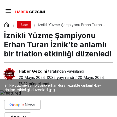
İznikli Yüzme Şampiyonu Erhan Turan
Spor
İznik’te anlamlı bir triatlon etkinliği
İznikli Yüzme Şampiyonu
düzenledi
Erhan Turan İznik’te anlamlı
bir triatlon etkinliği düzenledi
Haber Gezgini
tarafından yayınlandı
20 Mayıs 2024, 12:32
yayınlandı
20 Mayıs 2024,
12:32
güncellendi
iznikli-yuzme-sampiyonu-erhan-turan-iznikte-anlamli-bir-
triatlon-etkinligi-duzenledi.jpg