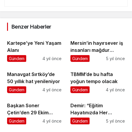
Benzer Haberler
Kartepe’ye Yeni Yaşam
Mersin’in hayırsever iş
Alanı
insanları mağdur
ailelerin yanında
Gündem
4 yıl önce
Gündem
5 yıl önce
Manavgat Sırtköy’de
TBMM’de bu hafta
50 yıllık hat yenileniyor
yoğun tempo olacak
Gündem
4 yıl önce
Gündem
4 yıl önce
Başkan Soner
Demir: “Eğitim
Çetin’den 29 Ekim
Hayatınızda Her
Cumhuriyet Bayramı
Birinize Üstün Başarılar
Gündem
4 yıl önce
Gündem
5 yıl önce
Mesajı
Diliyorum”