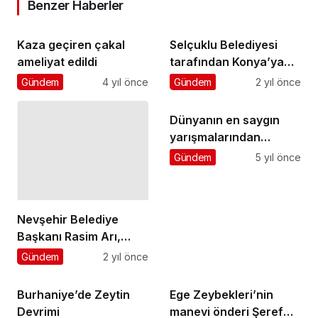
Benzer Haberler
Kaza geçiren çakal
Selçuklu Belediyesi
ameliyat edildi
tarafından Konya’ya
kazandırılan Çiçek
Gündem
4 yıl önce
Gündem
2 yıl önce
Bahçesi ziyaretçilerine
kapılarını açmak için
Dünyanın en saygın
gün sayıyor
yarışmalarından
Animal Balloon World
Gündem
5 yıl önce
ve Metropol İstanbul’a
ödül yağmuru
Nevşehir Belediye
Başkanı Rasim Arı,
Esma Gizem Aydın ve
Gündem
2 yıl önce
Ali Erkan İyilikli çiftinin
nikâhını kıyarak
Burhaniye’de Zeytin
Ege Zeybekleri’nin
mutluluklarına ortak
Devrimi
manevi önderi Şeref