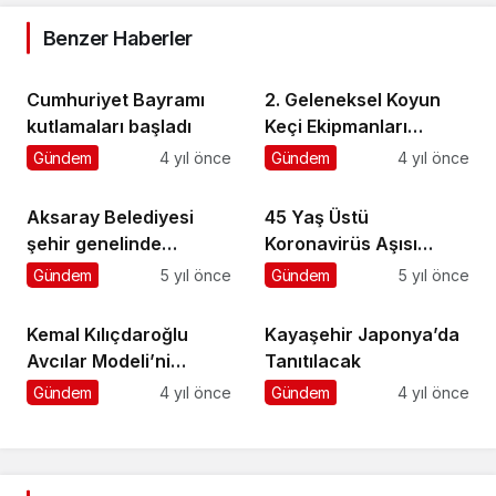
Benzer Haberler
Cumhuriyet Bayramı
2. Geleneksel Koyun
kutlamaları başladı
Keçi Ekipmanları
Festivaline yoğun ilgi
Gündem
4 yıl önce
Gündem
4 yıl önce
Aksaray Belediyesi
45 Yaş Üstü
şehir genelinde
Koronavirüs Aşısı
ilaçlama seferberliğini
Başladı
Gündem
5 yıl önce
Gündem
5 yıl önce
sürdürüyor
Kemal Kılıçdaroğlu
Kayaşehir Japonya’da
Avcılar Modeli’ni
Tanıtılacak
yerinde inceledi
Gündem
4 yıl önce
Gündem
4 yıl önce