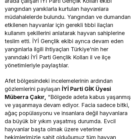
arada çalışan İYİ Parti Gençlik Kolları ekibi
yangından yanıklarla kurtulan hayvanlara
müdahalelerde bulundu. Yangından ve dumandan
etkilenen hayvanlar için gerekli tıbbi ilaçları
kullanım şekillerini anlatarak hayvan sahiplerine
teslim etti. İYİ Gençlik ekibi ayrıca devam eden
yangınlarla ilgili ihtiyaçları Türkiye’nin her
yanındaki İYİ Parti Gençlik Kolları il ve ilçe
yönetimleriyle paylaştılar.
Afet bölgesindeki incelemelerinin ardından
gözlemlerini paylaşan
İYİ Parti GİK Üyesi
Müberra Çakır,
“Bölgede adeta kabus yaşanmış
ve yaşanmaya devam ediyor. Facia sadece bitki,
ağaç popülasyonu ve insanlara değil hayvanlara
da büyük bir yıkım yaşatmış durumda. Evcil
hayvanlar başta olmak üzere veteriner
hekimlerimizle şahit olduğumuz tüm hayvan