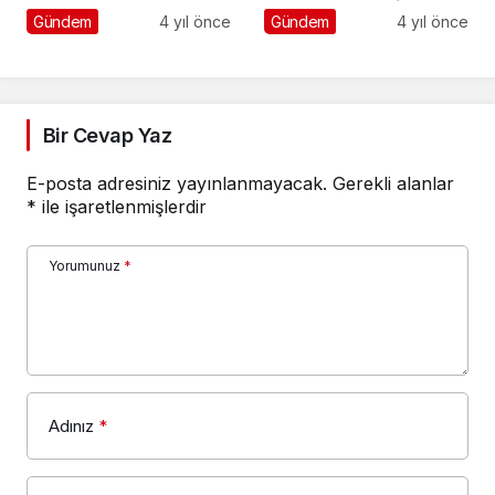
oldu
Üsküp’ün ismi
Gündem
4 yıl önce
Gündem
4 yıl önce
sokağında yaşayacak
Bir Cevap Yaz
E-posta adresiniz yayınlanmayacak.
Gerekli alanlar
*
ile işaretlenmişlerdir
Yorumunuz
*
Adınız
*