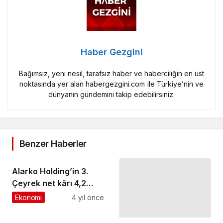
Haber Gezgini
Bağımsız, yeni nesil, tarafsız haber ve haberciliğin en üst
noktasında yer alan habergezgini.com ile Türkiye’nin ve
dünyanın gündemini takip edebilirsiniz.
Benzer Haberler
Alarko Holding’in 3.
Çeyrek net kârı 4,2
milyar TL’ye ulaştı
Ekonomi
4 yıl önce