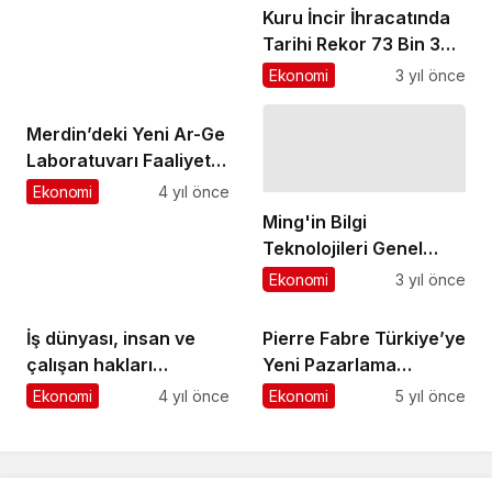
Kuru İncir İhracatında
Tarihi Rekor 73 Bin 388
Ton Kuru İncir İhraç
Ekonomi
3 yıl önce
Ettik 260 Milyon Dolar
Döviz Kazandık
Merdin’deki Yeni Ar-Ge
Laboratuvarı Faaliyete
Başladı
Ekonomi
4 yıl önce
Ming'in Bilgi
Teknolojileri Genel
Müdür Yardımcısı Aziz
Ekonomi
3 yıl önce
Altun oldu
İş dünyası, insan ve
Pierre Fabre Türkiye’ye
çalışan hakları
Yeni Pazarlama
konusunda taahhütten
Direktörü
Ekonomi
4 yıl önce
Ekonomi
5 yıl önce
eyleme geçiyor