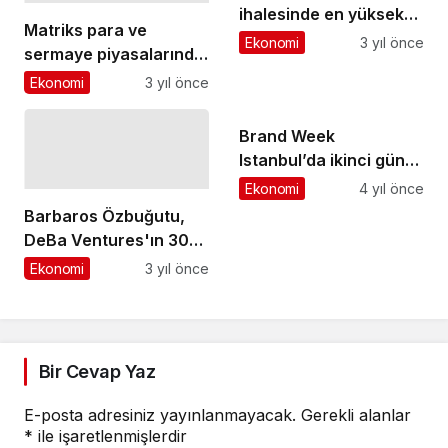
ihalesinde en yüksek
Matriks para ve
teklif
Ekonomi
3 yıl önce
sermaye piyasalarında
fikri veya projesi olan
Ekonomi
3 yıl önce
herkesi ekosistemine
davet ediyor
Brand Week
Istanbul’da ikinci gün
geride kaldı
Ekonomi
4 yıl önce
Barbaros Özbuğutu,
DeBa Ventures'ın 30
Milyon Dolarlık Yeni
Ekonomi
3 yıl önce
Fonunu Duyurdu
Bir Cevap Yaz
E-posta adresiniz yayınlanmayacak.
Gerekli alanlar
*
ile işaretlenmişlerdir