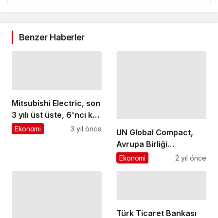
Benzer Haberler
Mitsubishi Electric, son
3 yılı üst üste, 6'ncı kez
CDP Tedarikçi İlişkileri
Ekonomi
3 yıl önce
UN Global Compact,
Lideri
Avrupa Birliği
Temsilcileri ve İş
Ekonomi
2 yıl önce
Dünyasını
Sürdürülebilirlik
Gündemiyle Biraraya
Getirdi
Türk Ticaret Bankası