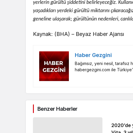
yerlerin gürültü şiddetini belirleyeceğiz. Kullan
yaşadıkları yerdeki gürültü miktarını çıkaracağı
geneline ulaşarak; gürültünün nedenleri, canlıla
Kaynak: (BHA) – Beyaz Haber Ajansı
Haber Gezgini
Bağımsız, yeni nesil, tarafsız
habergezgini.com ile Türkiye’
Benzer Haberler
2020’de 
İkinci satış ofisi Cunda'ya
Vita, 3 y