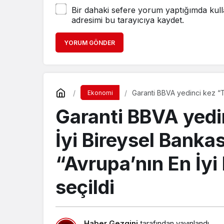
Garanti BBVA yedin
İyi Bireysel Banka
“Avrupa’nın En İyi
seçildi
Haber Gezgini
tarafından yayınlandı
27 Temmuz 2021, 22:15
yayınlandı
Bireysel bankacılık alanında yenilikçi hizmet
eden
Garanti BBVA
, dünyanın saygın iş ve f
yedinci kez
Türkiye’nin En İyi Bireysel Ban