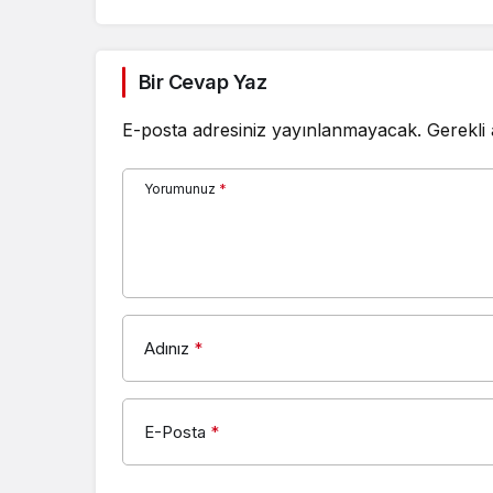
Adınız
*
E-Posta
*
Bir dahaki sefere yorum yaptığımda kull
adresimi bu tarayıcıya kaydet.
YORUM GÖNDER
Garanti BBVA yedinci kez “T
Ekonomi
“Avrupa’nın En İyi Bireysel B