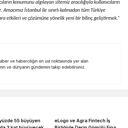
ıcıların konumunu algılayan sitemiz aracılığıyla kullanıcıların
z. Amacımız İstanbul ile sınırlı kalmadan tüm Türkiye
ra etkileri ve çözümüne yönelik yeni bir bilinç geliştirmek.”
 haber ve haberciliğin en üst noktasında yer alan
nin ve dünyanın gündemini takip edebilirsiniz.
yüzde 55 büyüyen
eLogo ve Agra Fintech İş
ılda 3 kat büyüyecek
Birliğiyle Derin Gömülü Finans