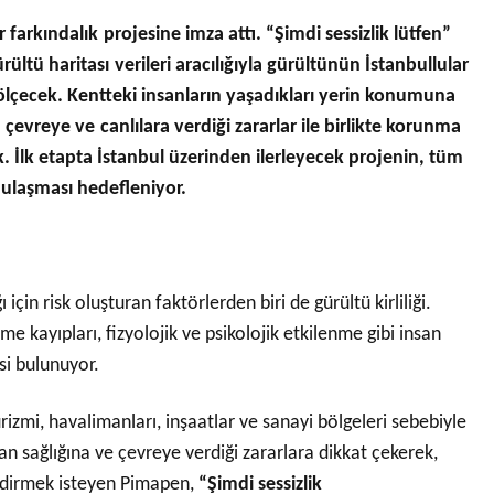
farkındalık projesine imza attı. “Şimdi sessizlik lütfen”
ültü haritası verileri aracılığıyla gürültünün İstanbullular
ni ölçecek. Kentteki insanların yaşadıkları yerin konumuna
çevreye ve canlılara verdiği zararlar ile birlikte korunma
ek. İlk etapta İstanbul üzerinden ilerleyecek projenin, tüm
 ulaşması hedefleniyor.
için risk oluşturan faktörlerden biri de gürültü kirliliği.
me kayıpları, fizyolojik ve psikolojik etkilenme gibi insan
si bulunuyor.
urizmi, havalimanları, inşaatlar ve sanayi bölgeleri sebebiyle
san sağlığına ve çevreye verdiği zararlara dikkat çekerek,
endirmek isteyen Pimapen,
“Şimdi sessizlik