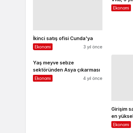
Ekonomi
3 yıl önce
Ekonomi
Yaş meyve sebze
sektöründen Asya çıkarması
Ekonomi
4 yıl önce
Girişim s
en yükse
sektörü 
Ekonomi
Bir Cevap Yaz
E-posta adresiniz yayınlanmayacak.
Gerekli
Yorumunuz
*