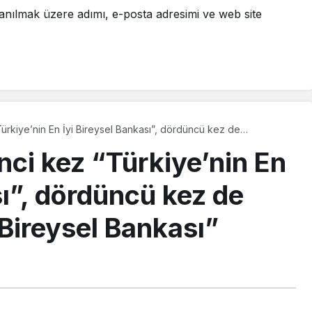
ci kez “Türkiye’nin En
sı”, dördüncü kez de
 Bireysel Bankası”
PAYLAŞ
 ve ürünleriyle Türkiye’de sektörüne öncülük
inans dergilerinden
World Finance
tarafından, üst üste
kası
seçilirken aynı zamanda, dördüncü defa
Avrupa’nın