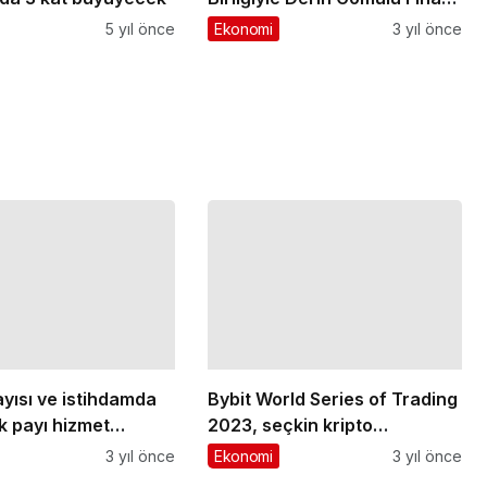
Uygulaması
5 yıl önce
Ekonomi
3 yıl önce
ayısı ve istihdamda
Bybit World Series of Trading
k payı hizmet
2023, seçkin kripto
oluşturdu
3 yıl önce
yatırımcıları için yıldızlar
Ekonomi
3 yıl önce
geçidi olacak
 alanlar
*
ile işaretlenmişlerdir