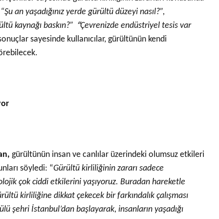
i
“Şu an yaşadığınız yerde gürültü düzeyi nasıl?”,
“
rültü kaynağı baskın?”
Çevrenizde endüstriyel tesis var
 sonuçlar sayesinde kullanıcılar, gürültünün kendi
görebilecek.
yor
an,
gürültünün insan ve canlılar üzerindeki olumsuz etkileri
nları söyledi: “
Gürültü kirliliğinin zararı sadece
lojik çok ciddi etkilerini yaşıyoruz. Buradan hareketle
ürültü kirliliğine dikkat çekecek bir farkındalık çalışması
ülü şehri İstanbul’dan başlayarak, insanların yaşadığı