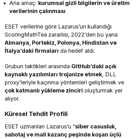
Ana amaç:
kurumsal gizli bilgilerin ve üretim
verilerinin çalınması
ESET verilerine göre Lazarus’un kullandığı
ScoringMathTea zararlısı, 2022’den bu yana
Almanya, Portekiz, Polonya, Hindistan ve
İtalya’daki firmaları
da hedef aldı.
Grubun taktikleri arasında
GitHub’daki açık
kaynaklı yazılımları trojanize etmek
, DLL
proxy’leriyle kaçınma yöntemleri geliştirmek ve
çok katmanlı yükleme zinciri
oluşturmak yer
alıyor.
Küresel Tehdit Profili
ESET uzmanları Lazarus’u “
siber casusluk,
sabotaj ve mali kazanç peşinde koşan üçlü