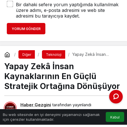
Bir dahaki sefere yorum yaptığımda kullanılmak
üzere adımı, e-posta adresimi ve web site
adresimi bu tarayıcıya kaydet.
YORUM GÖNDER
Yapay Zekâ İnsan
Diğer
Teknoloji
Kaynaklarının En Güçlü
Yapay Zekâ İnsan
Stratejik Ortağına
Dönüşüyor
Kaynaklarının En Güçlü
Stratejik Ortağına Dönüşüyor
Haber Gezgini
tarafından yayınlandı
21 Ekim 2025, 00:27
yayınlandı
Bu web sitesinde en iyi deneyimi yaşamanızı sağlamak
Kabul
için çerezler kullanılmaktadır.