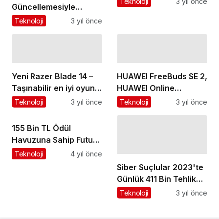
Teknoloji
3 yıl önce
Güncellemesiyle
Oyuna Yeni Bir Harita,
Teknoloji
3 yıl önce
Hikâye, Yeni Roller ve
Daha Fazlası Geliyor
Yeni Razer Blade 14 –
HUAWEI FreeBuds SE 2,
Taşınabilir en iyi oyun
HUAWEI Online
makinesi
Mağazası'nda Satışta
Teknoloji
3 yıl önce
Teknoloji
3 yıl önce
155 Bin TL Ödül
Havuzuna Sahip Future
Cup 2022 Turnuvası’na
Teknoloji
4 yıl önce
Kayıtlar Başladı
Siber Suçlular 2023'te
Günlük 411 Bin Tehlikeli
Dosyayı Aktif Hale
Teknoloji
3 yıl önce
Getirdi!