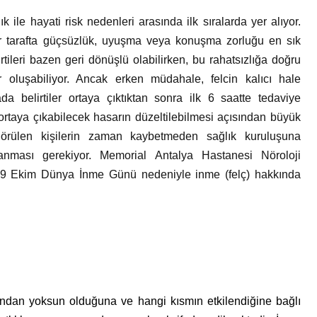
 ile hayati risk nedenleri arasında ilk sıralarda yer alıyor.
ir tarafta güçsüzlük, uyuşma veya konuşma zorluğu en sık
rtileri bazen geri dönüşlü olabilirken, bu rahatsızlığa doğru
r oluşabiliyor. Ancak erken müdahale, felcin kalıcı hale
da belirtiler ortaya çıktıktan sonra ilk 6 saatte tedaviye
 ortaya çıkabilecek hasarın düzeltilebilmesi açısından büyük
görülen kişilerin zaman kaybetmeden sağlık kuruluşuna
anması gerekiyor. Memorial Antalya Hastanesi Nöroloji
 29 Ekim Dünya İnme Günü nedeniyle inme (felç) hakkında
ından yoksun olduğuna ve hangi kısmın etkilendiğine bağlı