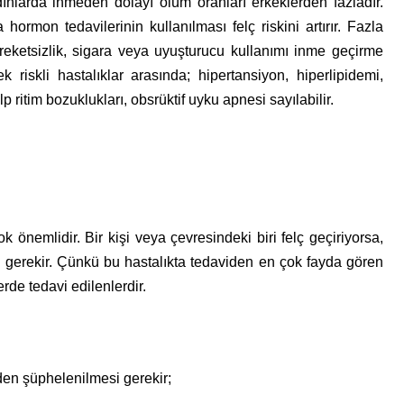
larda inmeden dolayı ölüm oranları erkeklerden fazladır.
ormon tedavilerinin kullanılması felç riskini artırır. Fazla
areketsizlik, sigara veya uyuşturucu kullanımı inme geçirme
ek riskli hastalıklar arasında; hipertansiyon, hiperlipidemi,
alp ritim bozuklukları, obsrüktif uyku apnesi sayılabilir.
 önemlidir. Bir kişi veya çevresindeki biri felç geçiriyorsa,
si gerekir. Çünkü bu hastalıkta tedaviden en çok fayda gören
erde tedavi edilenlerdir.
eden şüphelenilmesi gerekir;