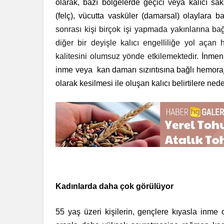
olarak, bazı bölgelerde geçici veya kalıcı sa
(felç), vücutta vasküler (damarsal) olaylara bağl
sonrası kişi birçok işi yapmada yakınlarına bağ
diğer bir deyişle kalıcı engelliliğe yol açan
kalitesini olumsuz yönde etkilemektedir.
İnmeni
inme veya kan damarı sızıntısına bağlı hemoraj
olarak kesilmesi ile oluşan kalıcı belirtilere ne
Kadınlarda daha çok görülüyor
55 yaş üzeri kişilerin, gençlere kıyasla inme 