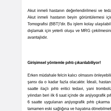
Akut inmeli hastanın değerlendirilmesi ve ted
Akut inmeli hastanın beyin görüntülemesi için
Tomografisi (BBT)”dir. Bu işlem kolay ulaşılabi
dışlamak için yeterli oluşu ve MRG çekilmesi
avantajlıdır.
Girişimsel yöntemle pıhtı çıkarılabiliyor!
Erken müdahale felcin kalıcı olmasını önleyebil
şansı da o kadar fazla olacaktır. İdeali, hastanı
saatte ilaçlı pıhtı eritici tedavi, yani tromb
yılından beri ilk 6 saat içinde de anjiyografik pı
6 saatte uygulanan anjiyografik pıhtı çıkarma
tamamen eski sağlığına ve hayatına dönebilmek