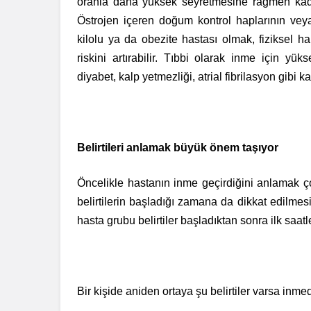
oranla daha yüksek seyretmesine rağmen kadın
Östrojen içeren doğum kontrol haplarının veya h
kilolu ya da obezite hastası olmak, fiziksel h
riskini artırabilir. Tıbbi olarak inme için yüks
diyabet, kalp yetmezliği, atrial fibrilasyon gibi k
Belirtileri anlamak büyük önem taşıyor
Öncelikle hastanın inme geçirdiğini anlamak çok
belirtilerin başladığı zamana da dikkat edilme
hasta grubu belirtiler başladıktan sonra ilk saatl
Bir kişide aniden ortaya şu belirtiler varsa inm