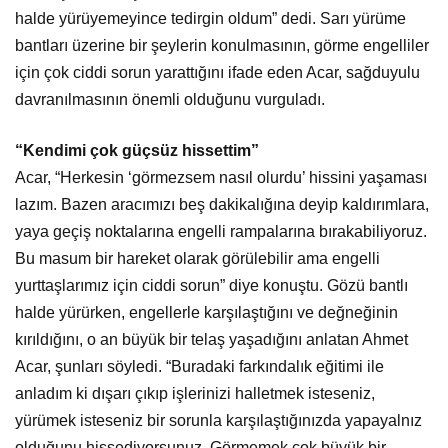
halde yürüyemeyince tedirgin oldum” dedi. Sarı yürüme
bantları üzerine bir şeylerin konulmasının, görme engelliler
için çok ciddi sorun yarattığını ifade eden Acar, sağduyulu
davranılmasının önemli olduğunu vurguladı.
“Kendimi çok güçsüz hissettim”
Acar, “Herkesin ‘görmezsem nasıl olurdu’ hissini yaşaması
lazım. Bazen aracımızı beş dakikalığına deyip kaldırımlara,
yaya geçiş noktalarına engelli rampalarına bırakabiliyoruz.
Bu masum bir hareket olarak görülebilir ama engelli
yurttaşlarımız için ciddi sorun” diye konuştu. Gözü bantlı
halde yürürken, engellerle karşılaştığını ve değneğinin
kırıldığını, o an büyük bir telaş yaşadığını anlatan Ahmet
Acar, şunları söyledi. “Buradaki farkındalık eğitimi ile
anladım ki dışarı çıkıp işlerinizi halletmek isteseniz,
yürümek isteseniz bir sorunla karşılaştığınızda yapayalnız
olduğunu hissediyorsunuz. Görmemek çok büyük bir