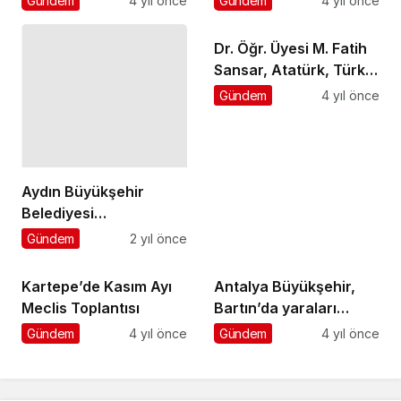
Gündem
4 yıl önce
Gündem
4 yıl önce
Dr. Öğr. Üyesi M. Fatih
Sansar, Atatürk, Türk
Dünyasında rol model
Gündem
4 yıl önce
olacak bir kişiliktir
Aydın Büyükşehir
Belediyesi
vatandaşların yaşam
Gündem
2 yıl önce
konforunu arttırmak
için gerçekleştirdiği
Kartepe’de Kasım Ayı
Antalya Büyükşehir,
hizmet odaklı
Meclis Toplantısı
Bartın’da yaraları
yatırımlarını
sarmaya çalışıyor
Gündem
4 yıl önce
Gündem
4 yıl önce
sürdürüyor