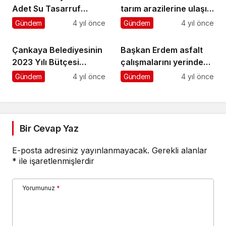
Adet Su Tasarruf
tarım arazilerine ulaşım
Aparatı Dağıttı
artık çok kolay
Gündem
4 yıl önce
Gündem
4 yıl önce
Çankaya Belediyesinin
Başkan Erdem asfalt
2023 Yılı Bütçesi
çalışmalarını yerinde
Onaylandı
inceledi
Gündem
4 yıl önce
Gündem
4 yıl önce
Bir Cevap Yaz
E-posta adresiniz yayınlanmayacak.
Gerekli alanlar
*
ile işaretlenmişlerdir
Yorumunuz
*