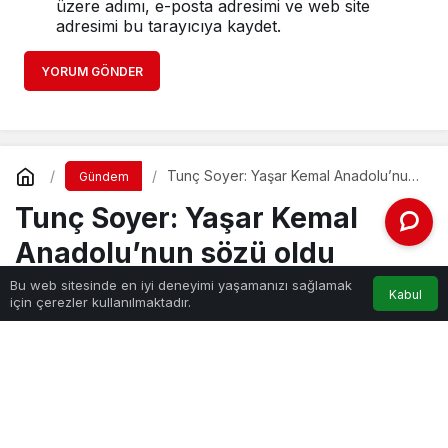
üzere adımı, e-posta adresimi ve web site
adresimi bu tarayıcıya kaydet.
YORUM GÖNDER
Tunç Soyer: Yaşar Kemal Anadolu’nun
Gündem
sözü oldu
Tunç Soyer: Yaşar Kemal
Anadolu’nun sözü oldu
Bu web sitesinde en iyi deneyimi yaşamanızı sağlamak
Kabul
için çerezler kullanılmaktadır.
Haber Gezgini
tarafından yayınlandı
4 Aralık 2022, 01:40
yayınlandı