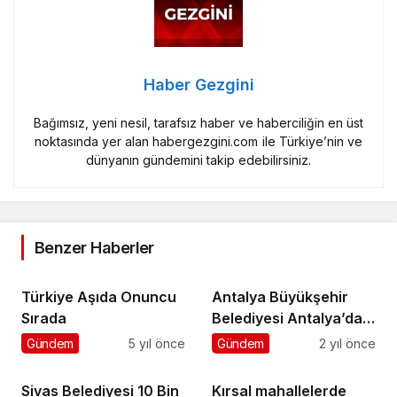
Haber Gezgini
Bağımsız, yeni nesil, tarafsız haber ve haberciliğin en üst
noktasında yer alan habergezgini.com ile Türkiye’nin ve
dünyanın gündemini takip edebilirsiniz.
Benzer Haberler
Türkiye Aşıda Onuncu
Antalya Büyükşehir
Sırada
Belediyesi Antalya’daki
çevre paydaşlarıyla bir
Gündem
5 yıl önce
Gündem
2 yıl önce
araya geldi
Sivas Belediyesi 10 Bin
Kırsal mahallelerde