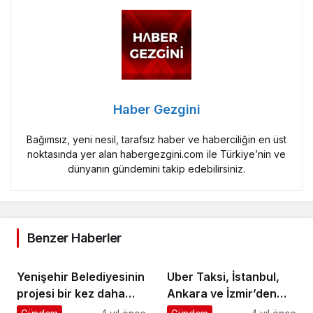
Haber Gezgini
Bağımsız, yeni nesil, tarafsız haber ve haberciliğin en üst
noktasında yer alan habergezgini.com ile Türkiye’nin ve
dünyanın gündemini takip edebilirsiniz.
Benzer Haberler
Yenişehir Belediyesinin
Uber Taksi, İstanbul,
projesi bir kez daha
Ankara ve İzmir’den
örnek olarak anlatıldı
Sonra Artık Antalya’da