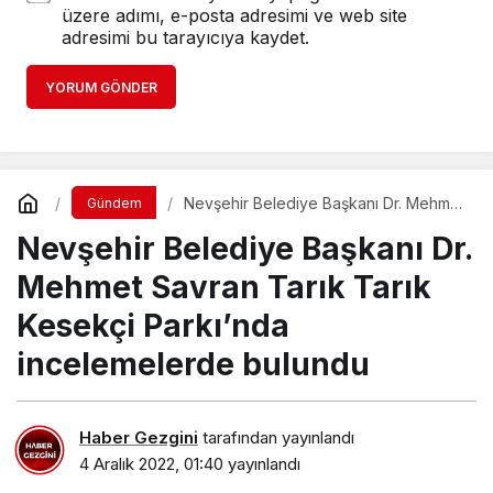
üzere adımı, e-posta adresimi ve web site
adresimi bu tarayıcıya kaydet.
YORUM GÖNDER
Nevşehir Belediye Başkanı Dr. Mehmet
Gündem
Savran Tarık Tarık Kesekçi Parkı’nda
Nevşehir Belediye Başkanı Dr.
incelemelerde bulundu
Mehmet Savran Tarık Tarık
Kesekçi Parkı’nda
incelemelerde bulundu
Haber Gezgini
tarafından yayınlandı
4 Aralık 2022, 01:40
yayınlandı