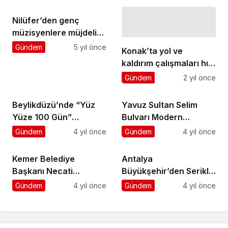
Nilüfer’den genç
müzisyenlere müjdeli
haber
Gündem
5 yıl önce
Konak’ta yol ve
kaldırım çalışmaları hız
kesmeden sürüyor
Gündem
2 yıl önce
Beylikdüzü’nde “Yüz
Yavuz Sultan Selim
Yüze 100 Gün”
Bulvarı Modern
Programına yoğun ilgi
Görünüme Kavuşuyor
Gündem
4 yıl önce
Gündem
4 yıl önce
Kemer Belediye
Antalya
Başkanı Necati
Büyükşehir’den Serikli
Topaloğlu KEMİAD
çiftçilere toprak analizi
Gündem
4 yıl önce
Gündem
4 yıl önce
Genel Kurul
desteği
Toplantısına katıldı