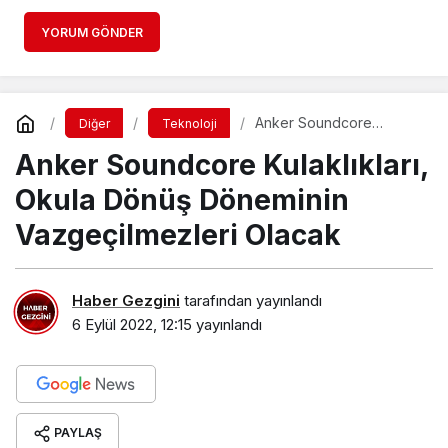
YORUM GÖNDER
Anker Soundcore
Diğer
Teknoloji
Kulaklıkları, Okula Dönüş
Anker Soundcore Kulaklıkları,
Döneminin
Vazgeçilmezleri Olacak
Okula Dönüş Döneminin
Vazgeçilmezleri Olacak
Haber Gezgini
tarafından yayınlandı
6 Eylül 2022, 12:15
yayınlandı
PAYLAŞ