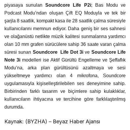
piyasaya sunulan
Soundcore Life P2i
; Bas Modu ve
Podcast Modu’ndan oluşan Çift EQ Moduyla ve
tek bir
şarjla 8 saatlik, kompakt kasa ile 28 saatlik çalma süresiyle
kullanıcılarını memnun ediyor.
Daha geniş bir ses sahnesi
ve olağanüstü netlikte müzik kalitesi sunmalarına yardımcı
olan 10 mm grafen sürücülere sahip 36 saate varan çalma
süresi sunan
Soundcore Life Dot 3i
ve
Soundcore Life
Note 3i
modelleri ise Aktif Gürültü Engelleme ve Şeffaflık
Modu’na, arka plan gürültüsünü azaltmaya ve sesi
yükseltmeye yardımcı olan 4 mikrofona, Soundcore
uygulamasıyla kişiselleştirilebilen ses deneyimine sahip.
Birbirinden farklı tasarım ve biçimlere sahip kulaklıklar,
kullanıcıların ihtiyacına ve tercihine göre farklılaştırılmış
durumda.
Kaynak: (BYZHA) – Beyaz Haber Ajansı