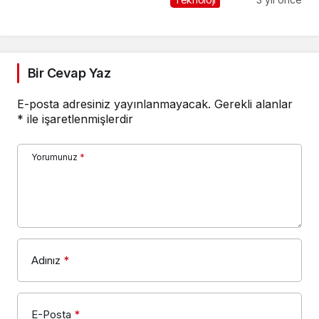
Çok Yönlü Kompakt
Shotgun Mikrofon
ECM-M1'yi
Kullanıcılarla
Bir Cevap Yaz
Buluşturuyor.
E-posta adresiniz yayınlanmayacak.
Gerekli alanlar
*
ile işaretlenmişlerdir
Yorumunuz
*
Adınız
*
E-Posta
*