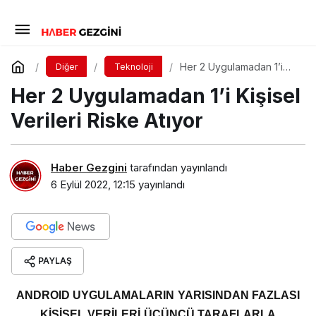
Her 2 Uygulamadan 1’i
Diğer
Teknoloji
Kişisel Verileri Riske
Her 2 Uygulamadan 1’i Kişisel
Atıyor
Verileri Riske Atıyor
Haber Gezgini
tarafından yayınlandı
6 Eylül 2022, 12:15
yayınlandı
PAYLAŞ
ANDROID UYGULAMALARIN YARISINDAN FAZLASI
KİŞİSEL VERİLERİ ÜÇÜNCÜ TARAFLARLA