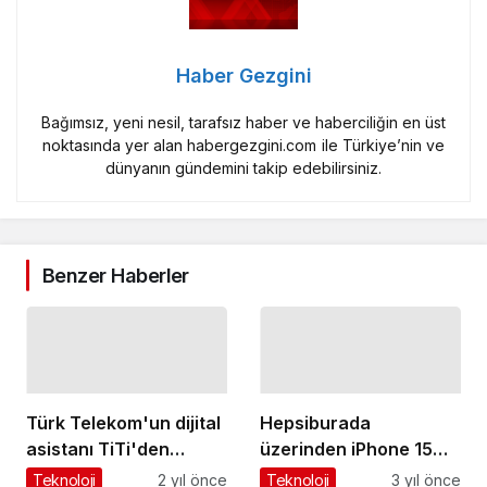
Haber Gezgini
Bağımsız, yeni nesil, tarafsız haber ve haberciliğin en üst
noktasında yer alan habergezgini.com ile Türkiye’nin ve
dünyanın gündemini takip edebilirsiniz.
Benzer Haberler
Türk Telekom'un dijital
Hepsiburada
asistanı TiTi'den
üzerinden iPhone 15
müşteri deneyimine
Serisi Ön Siparişi Rekor
Teknoloji
2 yıl önce
Teknoloji
3 yıl önce