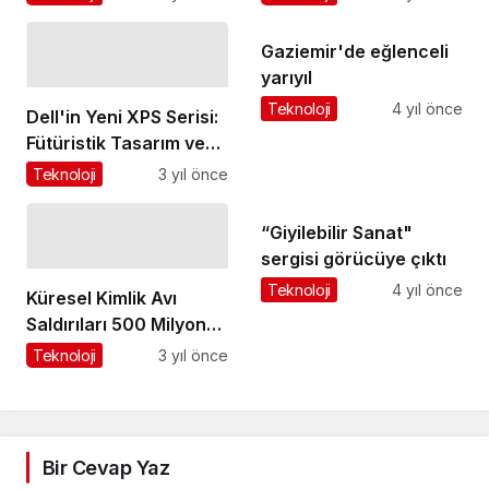
tam destek
Kırdı
Gaziemir'de eğlenceli
yarıyıl
Teknoloji
4 yıl önce
Dell'in Yeni XPS Serisi:
Fütüristik Tasarım ve
Yerleşik Yapay Zekâ
Teknoloji
3 yıl önce
“Giyilebilir Sanat"
sergisi görücüye çıktı
Teknoloji
4 yıl önce
Küresel Kimlik Avı
Saldırıları 500 Milyonu
Aştı!
Teknoloji
3 yıl önce
Bir Cevap Yaz