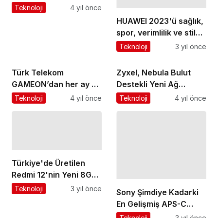
Kamerayla Geliyor
Teknoloji
4 yıl önce
HUAWEI 2023'ü sağlık,
spor, verimlilik ve stil
odaklı ürünlerle
Teknoloji
3 yıl önce
noktalıyor
Türk Telekom
Zyxel, Nebula Bulut
GAMEON’dan her ay 50
Destekli Yeni Ağ
TL Playstore hediye
Çözümleri ile Okulların,
Teknoloji
4 yıl önce
Teknoloji
4 yıl önce
çeki
İşletmelerin ve Ev
Kullanıcılarının Ağına
Güç Katıyor
Türkiye'de Üretilen
Redmi 12'nin Yeni 8GB
+ 128GB Versiyonu
Teknoloji
3 yıl önce
Sony Şimdiye Kadarki
Satışa Sunuldu
En Gelişmiş APS-C
Kamerası A6700'ü ve
Teknoloji
3 yıl önce