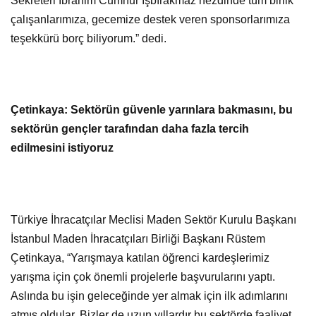
Sekreteri İbrahim Cumhur İşbırakmaz nezdinde tüm birlik
çalışanlarımıza, gecemize destek veren sponsorlarımıza
teşekkürü borç biliyorum.” dedi.
Çetinkaya: Sektörün güvenle yarınlara bakmasını, bu
sektörün gençler tarafından daha fazla tercih
edilmesini istiyoruz
Türkiye İhracatçılar Meclisi Maden Sektör Kurulu Başkanı
İstanbul Maden İhracatçıları Birliği Başkanı Rüstem
Çetinkaya, “Yarışmaya katılan öğrenci kardeşlerimiz
yarışma için çok önemli projelerle başvurularını yaptı.
Aslında bu işin geleceğinde yer almak için ilk adımlarını
atmış oldular. Bizler de uzun yıllardır bu sektörde faaliyet