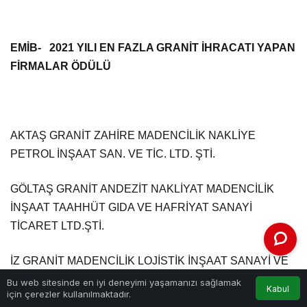
EMİB- 2021 YILI EN FAZLA GRANİT İHRACATI YAPAN
FİRMALAR ÖDÜLÜ
AKTAŞ GRANİT ZAHİRE MADENCİLİK NAKLİYE
PETROL İNŞAAT SAN. VE TİC. LTD. ŞTİ.
GÖLTAŞ GRANİT ANDEZİT NAKLİYAT MADENCİLİK
İNŞAAT TAAHHÜT GIDA VE HAFRİYAT SANAYİ
TİCARET LTD.ŞTİ.
İZ GRANİT MADENCİLİK LOJİSTİK İNŞAAT SANAYİ VE
TİCARET LİMİTED ŞİRKETİ
Bu web sitesinde en iyi deneyimi yaşamanızı sağlamak
Kabul
için çerezler kullanılmaktadır.