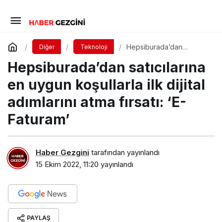
Hepsiburada’dan
Diğer
Teknoloji
satıcılarına en uygun
Hepsiburada’dan satıcılarına
koşullarla ilk dijital
adımlarını atma fırsatı: ‘E-
Faturam’
en uygun koşullarla ilk dijital
adımlarını atma fırsatı: ‘E-
Faturam’
Haber Gezgini
tarafından yayınlandı
15 Ekim 2022, 11:20
yayınlandı
PAYLAŞ