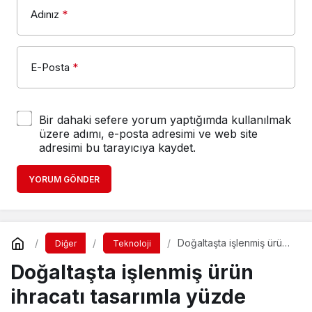
Adınız
*
E-Posta
*
Bir dahaki sefere yorum yaptığımda kullanılmak
üzere adımı, e-posta adresimi ve web site
adresimi bu tarayıcıya kaydet.
YORUM GÖNDER
Doğaltaşta işlenmiş ürün
Diğer
Teknoloji
ihracatı tasarımla yüzde
Doğaltaşta işlenmiş ürün
66’ya çıktı
ihracatı tasarımla yüzde