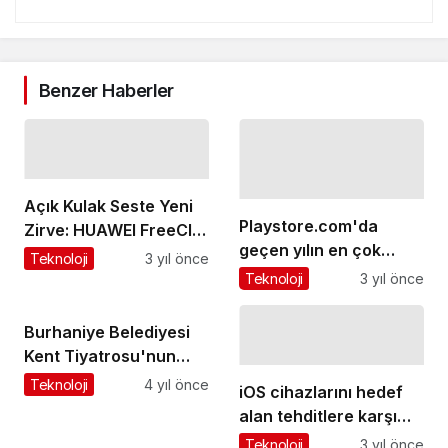
Benzer Haberler
Açık Kulak Seste Yeni
Playstore.com'da
Zirve: HUAWEI FreeClip
geçen yılın en çok
C-köprülü Tasarım
Teknoloji
3 yıl önce
tercih edilen oyunları
Teknoloji
3 yıl önce
belli oldu
Burhaniye Belediyesi
Kent Tiyatrosu'nun
Yeni Oyunu Sahnelendi
Teknoloji
4 yıl önce
iOS cihazlarını hedef
alan tehditlere karşı
yeni bir önlem!
Teknoloji
3 yıl önce