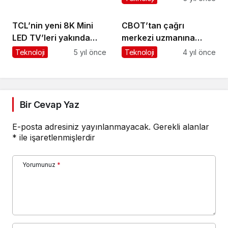
TCL’nin yeni 8K Mini
CBOT’tan çağrı
LED TV’leri yakında
merkezi uzmanına
Türkiye’de
yapay zeka dopingi
Teknoloji
5 yıl önce
Teknoloji
4 yıl önce
Bir Cevap Yaz
E-posta adresiniz yayınlanmayacak.
Gerekli alanlar
*
ile işaretlenmişlerdir
Yorumunuz
*