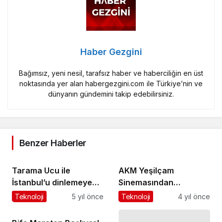
Haber Gezgini
Bağımsız, yeni nesil, tarafsız haber ve haberciliğin en üst
noktasında yer alan habergezgini.com ile Türkiye’nin ve
dünyanın gündemini takip edebilirsiniz.
Benzer Haberler
Tarama Ucu ile
AKM Yeşilçam
İstanbul’u dinlemeye
Sinemasından
hazır mısınız?
Romanya'ya Yolculuk
Teknoloji
5 yıl önce
Teknoloji
4 yıl önce