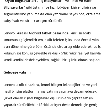
“
Oyun Bilgisayarları
”, “
İş İstasyonları”
ve “
İnce ve Hafif
Bilgisayarlar
” gibi üst sınıf ve hızlı büyüyen kişisel bilgisayar
segmentlerine yapılmakta olan yatırımlar sayesinde, ortalama
satış fiyatı ve kârlılık artışını sürdürdü.
Lenovo, küresel Android
tablet pazarında
ikinci sıradaki
konumunu güçlendirirken, akıllı telefon iş kolunda önceki yılın
aynı dönemine göre 60'ın üstünde ciro artışı elde ederek, bu iş
kolunun söz konusu çeyrekte yaklaşık 5'lik rekor faaliyet kârıyla
kendi kendini destekleyebilen, sağlıklı bir iş kolu olması sağladı.
Geleceğe yatırım
Lenovo, akıllı cihazlara, temel bileşen teknolojilerine ve yeni
nesil bilişim platformlarına yatırım yapmaya devam edecek.
Şirket olarak kişisel bilgisayar dışı ürünlerin çapraz satışını
yaparak sürdürülebilir kârlılık artışını desteklemek için geniş