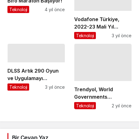
Bifo Maraton Başlıyor!
Teknoloji
4 yıl önce
Vodafone Türkiye,
2022-23 Mali Yıl
Sonuçlarını Açıkladı
Teknoloji
3 yıl önce
DLSS Artık 290 Oyun
ve Uygulamayı
Destekliyor!
Teknoloji
3 yıl önce
Trendyol, World
Governments
Summit'te Türk
Teknoloji
2 yıl önce
mühendislerin
geliştirdiği yerli yapay
zeka dil modelini
dünyaya anlattı
Bir Cevap Yaz