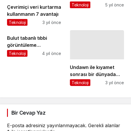
devam ediyor
Teknoloji
5 yıl önce
Çevrimiçi veri kurtarma
kullanmanın 7 avantajı
Teknoloji
3 yıl önce
Bulut tabanlı tıbbi
görüntüleme
uygulamaları verimliliği
Teknoloji
4 yıl önce
artırıyor
Undawn ile kıyamet
sonrası bir dünyada
maceraya atılın – Şimdi
Teknoloji
3 yıl önce
tüm dünyada yayında!
Bir Cevap Yaz
E-posta adresiniz yayınlanmayacak.
Gerekli alanlar