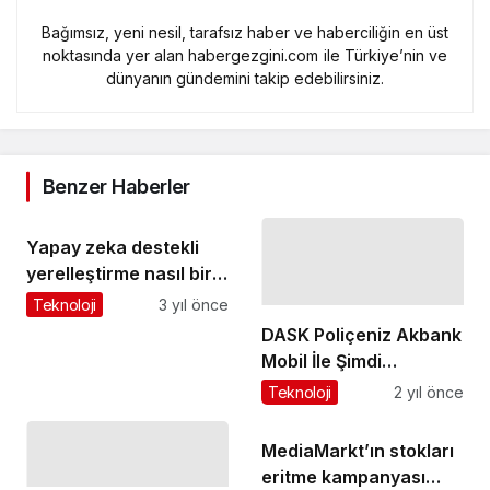
Bağımsız, yeni nesil, tarafsız haber ve haberciliğin en üst
noktasında yer alan habergezgini.com ile Türkiye’nin ve
dünyanın gündemini takip edebilirsiniz.
Benzer Haberler
Yapay zeka destekli
yerelleştirme nasıl bir
katkı sağlar
Teknoloji
3 yıl önce
DASK Poliçeniz Akbank
Mobil İle Şimdi
Parmaklarınızın
Teknoloji
2 yıl önce
Ucunda!
MediaMarkt’ın stokları
eritme kampanyası