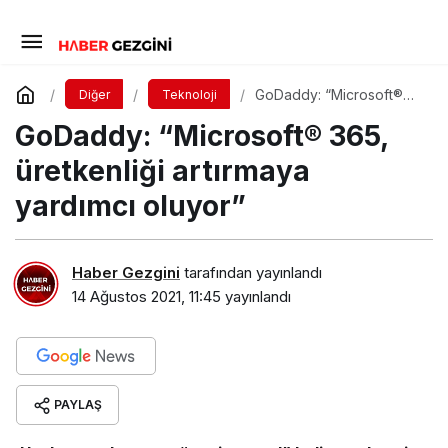
GoDaddy: “Microsoft®
Diğer
Teknoloji
365, üretkenliği artırmaya
GoDaddy: “Microsoft® 365,
yardımcı oluyor”
üretkenliği artırmaya
yardımcı oluyor”
Haber Gezgini
tarafından yayınlandı
14 Ağustos 2021, 11:45
yayınlandı
PAYLAŞ