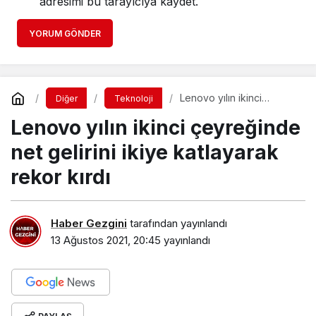
adresimi bu tarayıcıya kaydet.
YORUM GÖNDER
Lenovo yılın ikinci
Diğer
Teknoloji
çeyreğinde net gelirini
Lenovo yılın ikinci çeyreğinde
ikiye katlayarak rekor
kırdı
net gelirini ikiye katlayarak
rekor kırdı
Haber Gezgini
tarafından yayınlandı
13 Ağustos 2021, 20:45
yayınlandı