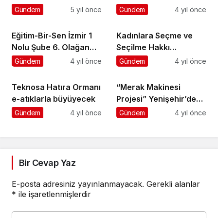
Kanun Teklifi sundu
Buluşması
Gündem
5 yıl önce
Gündem
4 yıl önce
Eğitim-Bir-Sen İzmir 1
Kadınlara Seçme ve
Nolu Şube 6. Olağan
Seçilme Hakkı
Genel Kurulu Yapıldı
Tanınmasının
Gündem
4 yıl önce
Gündem
4 yıl önce
88.Yıldönümü
Ödemiş’te Kutlandı
Teknosa Hatıra Ormanı
“Merak Makinesi
e-atıklarla büyüyecek
Projesi” Yenişehir’de
hayata geçiyor
Gündem
4 yıl önce
Gündem
4 yıl önce
Bir Cevap Yaz
E-posta adresiniz yayınlanmayacak.
Gerekli alanlar
*
ile işaretlenmişlerdir