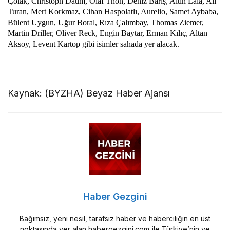
Çolak, Christoph Daum, Olaf Thon, Deniz Barış, Altin Lala, Ali
Turan, Mert Korkmaz, Cihan Haspolatlı, Aurelio, Samet Aybaba,
Bülent Uygun, Uğur Boral, Rıza Çalımbay, Thomas Ziemer,
Martin Driller, Oliver Reck, Engin Baytar, Erman Kılıç, Altan
Aksoy, Levent Kartop gibi isimler sahada yer alacak.
Kaynak: (BYZHA) Beyaz Haber Ajansı
Haber Gezgini
Bağımsız, yeni nesil, tarafsız haber ve haberciliğin en üst
noktasında yer alan habergezgini.com ile Türkiye’nin ve