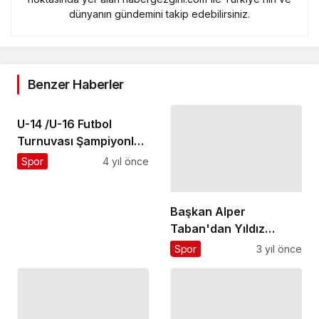
dünyanın gündemini takip edebilirsiniz.
Benzer Haberler
U-14 /U-16 Futbol
Turnuvası Şampiyonları
Belli Oldu
Spor
4 yıl önce
Başkan Alper
Taban'dan Yıldız
Adaylarına Ziyaret
Spor
3 yıl önce