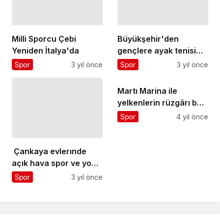
Milli Sporcu Çebi
Büyükşehir'den
Yeniden İtalya'da
gençlere ayak tenisi
sahası
Spor
3 yıl önce
Spor
3 yıl önce
Martı Marina ile
yelkenlerin rüzgârı bol,
pruvası neta
Spor
4 yıl önce
Çankaya evlerınde
açık hava spor ve yoga
etkinlikleri sörüyor
Spor
3 yıl önce