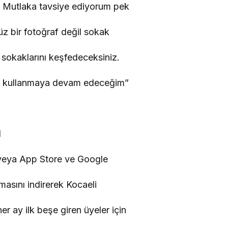
m. Mutlaka tavsiye ediyorum pek
Düz bir fotoğraf değil sokak
n sokaklarını keşfedeceksiniz.
lde kullanmaya devam edeceğim”
N
eya App Store ve Google
asını indirerek Kocaeli
her ay ilk beşe giren üyeler için