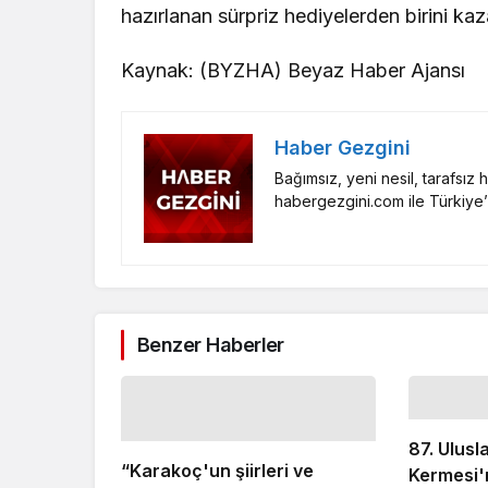
hazırlanan sürpriz hediyelerden birini kaza
Kaynak: (BYZHA) Beyaz Haber Ajansı
Haber Gezgini
Bağımsız, yeni nesil, tarafsız
habergezgini.com ile Türkiye’
Benzer Haberler
87. Ulus
“Karakoç'un şiirleri ve
Kermesi'n