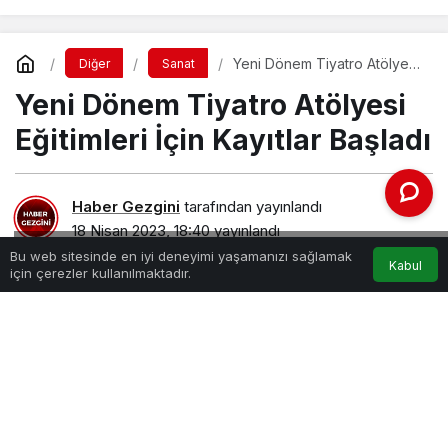
Yeni Dönem Tiyatro Atölyesi
Diğer
Sanat
Eğitimleri İçin Kayıtlar Başladı
Yeni Dönem Tiyatro Atölyesi
Eğitimleri İçin Kayıtlar Başladı
Haber Gezgini
tarafından yayınlandı
18 Nisan 2023, 18:40
yayınlandı
yeni-donem-tiyatro-atolyesi-egitimleri-icin-kayitlar-basladi.jpg
Bu web sitesinde en iyi deneyimi yaşamanızı sağlamak
Kabul
için çerezler kullanılmaktadır.
PAYLAŞ
Nevşehir Belediyesi Şehir Tiyatrosu bünyesinde
tiyatroya ilgi duyan sanatseverler için kurulan