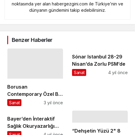
noktasında yer alan habergezgini.com ile Türkiye’nin ve
dünyanın gündemini takip edebilirsiniz.
Benzer Haberler
Sónar Istanbul 28-29
Nisan’da Zorlu PSM’de
Sanat
4 yıl önce
Borusan
Contemporary Özel Bir
Seçki ile 18.
Sanat
3 yıl önce
Contemporary
Istanbul'da
Bayer’den İnteraktif
Sağlık Okuryazarlığı
“Dehşetin Yüzü 2" 8
Sergisi: “Sağlığı
Sanat
4 yıl önce