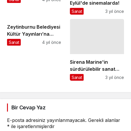
Eylül'de sinemalarda!
Anlamak”
Sanat
3 yıl önce
Zeytinburnu Belediyesi
Kültür Yayınları’na
Yoğun İlgi
Sanat
4 yıl önce
Sirena Marine'in
sürdürülebilir sanat
projesi 'Art of
Sanat
3 yıl önce
Sirena'dan yeni yıl
heyecanını denizlere
taşıyan koleksiyon
Bir Cevap Yaz
E-posta adresiniz yayınlanmayacak.
Gerekli alanlar
*
ile işaretlenmişlerdir