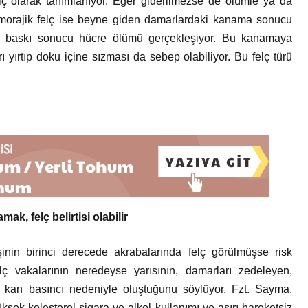
felç olarak tanımlanıyor. Eğer giderilmezse de ölümle ya da
emorajik felç ise beyne giden damarlardaki kanama sonucu
ve baskı sonucu hücre ölümü gerçekleşiyor. Bu kanamaya
 yırtıp doku içine sızması da sebep olabiliyor. Bu felç türü
k, felç belirtisi olabilir
inin birinci derecede akrabalarında felç görülmüşse risk
elç vakalarının neredeyse yarısının, damarları zedeleyen,
 kan basıncı nedeniyle oluştuğunu söylüyor. Fzt. Sayma,
üksek kolesterol sigara ve alkol kullanımı ve aşırı hareketsiz