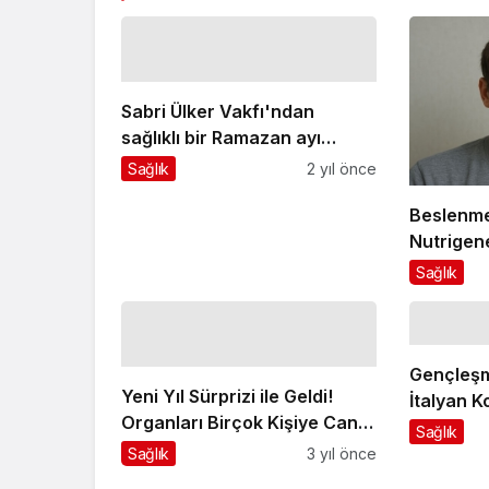
Sabri Ülker Vakfı'ndan
sağlıklı bir Ramazan ayı
geçirmek için ipuçları
Sağlık
2 yıl önce
Beslenme
Nutrigene
Nutrigen
Sağlık
Gençleşm
Yeni Yıl Sürprizi ile Geldi!
İtalyan K
Organları Birçok Kişiye Can
Sağlık
Oldu!
Sağlık
3 yıl önce