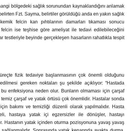
e hangi bölgedeki sağlık sorunundan kaynaklandığını anlamak
belirten Fzt. Sayma, belirtiler görüldüğü anda en yakın sağlık
kemik felcin kan pıhtılarının damarları tıkaması sonucu
 felcin ise teşhise göre ameliyat ile tedavi edilebileceğini
r testleriyle beyinde gerçekleşen hasarların rahatlıkla tespit
üreçte fizik tedaviye başlanmasının çok önemli olduğunu
edilmesi gereken noktaları şu şekilde açıklıyor: “Hastada
r, bu enfeksiyona neden olur. Bunların olmaması için çarşaf
eri, temiz çarşaf ve yatak örtüsü çok önemlidir. Hastalar sonda
için bakımı ve temizliği düzenli olarak yapılmalıdır. Hasta
eli, hastaya yatak içi egzersizler ile dönüşler, hastayı
ıdır. Hastanın yatak içinden oturma pozisyonuna yavaş yavaş
ı sağlanmalıdır. Sonrasında yatak kenarında ayakta durma,