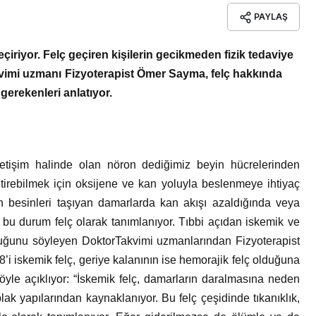
PAYLAŞ
eçiriyor. Felç geçiren kişilerin gecikmeden fizik tedaviye
kvimi uzmanı Fizyoterapist Ömer Sayma, felç hakkında
 gerekenleri anlatıyor.
etişim halinde olan nöron dediğimiz beyin hücrelerinden
etirebilmek için oksijene ve kan yoluyla beslenmeye ihtiyaç
an besinleri taşıyan damarlarda kan akışı azaldığında veya
 bu durum felç olarak tanımlanıyor.
Tıbbi açıdan iskemik ve
olduğunu söyleyen DoktorTakvimi uzmanlarından Fizyoterapist
’i iskemik felç, geriye kalanının ise hemorajik felç olduğuna
 söyle açıklıyor: “İskemik felç, damarların daralmasına neden
ak yapılarından kaynaklanıyor. Bu felç çeşidinde tıkanıklık,