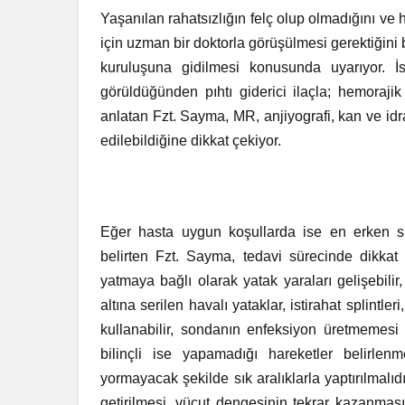
Yaşanılan rahatsızlığın felç olup olmadığını v
için uzman bir doktorla görüşülmesi gerektiğini 
kuruluşuna gidilmesi konusunda uyarıyor. İs
görüldüğünden pıhtı giderici ilaçla; hemorajik
anlatan Fzt. Sayma, MR, anjiyografi, kan ve idra
edilebildiğine dikkat çekiyor.
Eğer hasta uygun koşullarda ise en erken s
belirten Fzt. Sayma, tedavi sürecinde dikkat 
yatmaya bağlı olarak yatak yaraları gelişebili
altına serilen havalı yataklar, istirahat splintl
kullanabilir, sondanın enfeksiyon üretmemesi 
bilinçli ise yapamadığı hareketler belirlenm
yormayacak şekilde sık aralıklarla yaptırılmal
getirilmesi, vücut dengesinin tekrar kazanmas