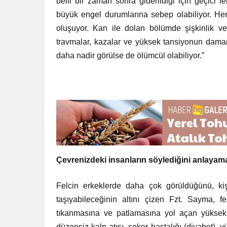
belli bir zaman sonra giderildiği için geçici 
büyük engel durumlarına sebep olabiliyor. H
oluşuyor. Kan ile dolan bölümde şişkinlik 
travmalar, kazalar ve yüksek tansiyonun damarı
daha nadir görülse de ölümcül olabiliyor.”
Çevrenizdeki insanların söylediğini anlayamama
Felcin erkeklerde daha çok görüldüğünü, kiş
taşıyabileceğinin altını çizen Fzt. Sayma, f
tıkanmasına ve patlamasına yol açan yüksek
düzensiz kalp atışı, şeker hastalığı (diyabet), y