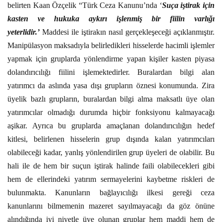
belirten Kaan Özçelik “Türk Ceza Kanunu’nda ‘
Suça iştirak için
kasten ve hukuka aykırı işlenmiş bir fiilin varlığı
yeterlidir.’
Maddesi ile iştirakın nasıl gerçekleşeceği açıklanmıştır.
Manipülasyon maksadıyla belirledikleri hisselerde hacimli işlemler
yapmak için gruplarda yönlendirme yapan kişiler kasten piyasa
dolandırıcılığı fiilini işlemektedirler. Buralardan bilgi alan
yatırımcı da aslında yasa dışı grupların öznesi konumunda. Zira
üyelik bazlı grupların, buralardan bilgi alma maksatlı üye olan
yatırımcılar olmadığı durumda hiçbir fonksiyonu kalmayacağı
aşikar. Ayrıca bu gruplarda amaçlanan dolandırıcılığın hedef
kitlesi, belirlenen hisselerin grup dışında kalan yatırımcıları
olabileceği kadar, yanlış yönlendirilen grup üyeleri de olabilir. Bu
hali ile de hem bir suçun iştirak halinde faili olabilecekleri gibi
hem de ellerindeki yatırım sermayelerini kaybetme riskleri de
bulunmakta. Kanunların bağlayıcılığı ilkesi gereği ceza
kanunlarını bilmemenin mazeret sayılmayacağı da göz önüne
alındığında iyi niyetle üye olunan gruplar hem maddi hem de