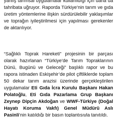
yanlış tarımsal uygulamalar kullanıldığı için daha da
tahribata uğruyor. Raporda Türkiye’nin tarım ve gıda
üretim yöntemlerine ilişkin sürdürülebilir yaklaşımlar
ve toprağın iyileştirilmesi için yapılması gerekenler
de aktarılıyor.
“Sağlıklı Toprak Hareketi”
projesinin bir parçası
olarak hazırlanan “Türkiye’de Tarım Topraklarının
Dünü, Bugünü ve Geleceği” başlıklı rapor ve bu
rapora istinaden Eskişehir’de pilot çiftliklerde toplam
50 dekar tarım arazisi üzerinde gerçekleştirilen
uygulamalar
Eti Gıda İcra Kurulu Başkanı Hakan
Polatoğlu
,
Eti Gıda Pazarlama Grup Başkanı
Zeynep Dipçin Akdoğan
ve
WWF-Türkiye (Doğal
Hayatı Koruma Vakfı) Genel Müdürü Aslı
Pasinli
’nin katıldığı bir basın toplantısıyla tanıtıldı.