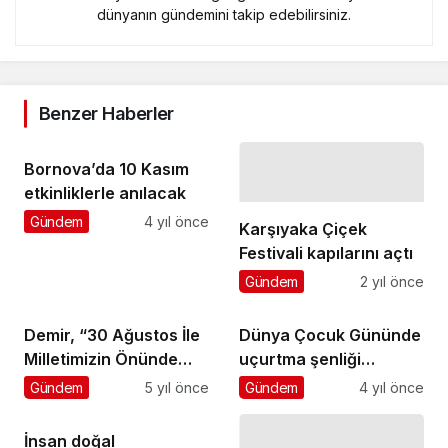
dünyanın gündemini takip edebilirsiniz.
Benzer Haberler
Bornova’da 10 Kasım
etkinliklerle anılacak
Gündem
4 yıl önce
Karşıyaka Çiçek
Festivali kapılarını açtı
Gündem
2 yıl önce
Demir, “30 Ağustos İle
Dünya Çocuk Gününde
Milletimizin Önünde
uçurtma şenliği
Yepyeni Ufuklar
düzenlendi
Gündem
5 yıl önce
Gündem
4 yıl önce
Açılmıştır”
İnsan doğal