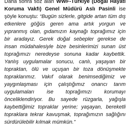
Daha sonra söz alan
WWF-Türkiye (Doğal Hayatı
Koruma Vakfı) Genel Müdürü Aslı Pasinli
ise
şöyle konuştu:
“Bugün sizlerle, gitgide artan tüm dış
etkenlere göğüs geren ama artık yorgun ve
yıpranmış olan, gıdamızın kaynağı toprağımız için
bir aradayız. Gerek doğal sebepler gerekse de
insan müdahalesiyle bize besinlerimizi sunan üst
toprağımızı neredeyse sonuna kadar kaybettik.
Yanlış uygulamalar sonucu, canlı, yaşayan bir
topraktan, ölü ve uçuşan bir toza dönüşmekte
topraklarımız. Vakıf olarak benimsediğimiz ve
yaygınlaşması için çalıştığımız onarıcı tarım
uygulamaları ise toprağımızı korumayı
önceliklendiriyor. Bu sayede rüzgarla, yağışla
kaybettiğimiz topraklar yerine; yaşayan, bereketli
topraklara tekrar kavuşmak, toprağımızın sağlığını
sürdürülebilir kılmak mümkün.”