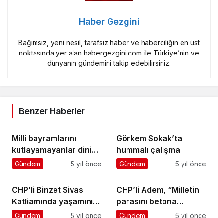
Haber Gezgini
Bağımsız, yeni nesil, tarafsız haber ve haberciliğin en üst
noktasında yer alan habergezgini.com ile Türkiye’nin ve
dünyanın gündemini takip edebilirsiniz.
Benzer Haberler
Milli bayramlarını
Görkem Sokak’ta
kutlayamayanlar dini
hummalı çalışma
bayramlarını da
Gündem
5 yıl önce
Gündem
5 yıl önce
kutlayamaz
CHP’li Binzet Sivas
CHP’li Adem, “Milletin
Katliamında yaşamını
parasını betona
yitirenleri andı
gömdünüz”
Gündem
5 yıl önce
Gündem
5 yıl önce