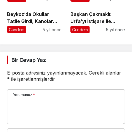
Beykoz’da Okullar
Başkan Çakmaklı:
Tatile Girdi, Kanolar
Urfa’yı İstişare ile
Suya İndi
Yöneteceğiz
Gündem
5 yıl önce
Gündem
5 yıl önce
Bir Cevap Yaz
E-posta adresiniz yayınlanmayacak.
Gerekli alanlar
*
ile işaretlenmişlerdir
Yorumunuz
*