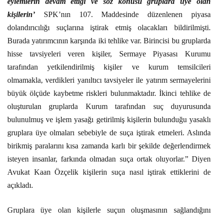
eylemlerin devam ettiği ve söz konusu gruplara üye olan
kişilerin’
SPK’nın 107. Maddesinde düzenlenen piyasa
dolandırıcılığı suçlarına iştirak etmiş olacakları bildirilmişti.
Burada yatırımcının karşında iki tehlike var. Birincisi bu gruplarda
hisse tavsiyeleri veren kişiler, Sermaye Piyasası Kurumu
tarafından yetkilendirilmiş kişiler ve kurum temsilcileri
olmamakla, verdikleri yanıltıcı tavsiyeler ile yatırım sermayelerini
büyük ölçüde kaybetme riskleri bulunmaktadır. İkinci tehlike de
oluşturulan gruplarda Kurum tarafından suç duyurusunda
bulunulmuş ve işlem yasağı getirilmiş kişilerin bulunduğu yasaklı
gruplara üye olmaları sebebiyle de suça iştirak etmeleri. Aslında
birikmiş paralarını kısa zamanda karlı bir şekilde değerlendirmek
isteyen insanlar, farkında olmadan suça ortak oluyorlar.” Diyen
Avukat Kaan Özçelik kişilerin suça nasıl iştirak ettiklerini de
açıkladı.
Gruplara üye olan kişilerle suçun oluşmasının sağlandığını