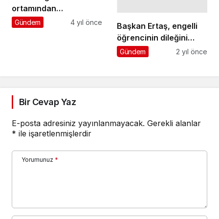
ortamından
uzaklaştıkça doğaya
Gündem
4 yıl önce
Başkan Ertaş, engelli
yabancılaşıyor
öğrencinin dileğini
gerçekleştirdi
Gündem
2 yıl önce
Bir Cevap Yaz
E-posta adresiniz yayınlanmayacak.
Gerekli alanlar
*
ile işaretlenmişlerdir
Yorumunuz
*