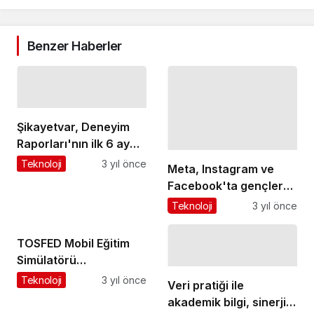
Benzer Haberler
Şikayetvar, Deneyim
Raporları'nın ilk 6 ay
verilerini açıklandı
Teknoloji
3 yıl önce
Meta, Instagram ve
Facebook'ta gençler
için daha güvenli bir
Teknoloji
3 yıl önce
ortam yaratma
çalışmalarını
TOSFED Mobil Eğitim
sürdürüyor
Simülatörü
Diyarbakır'da
Teknoloji
3 yıl önce
Veri pratiği ile
akademik bilgi, sinerji