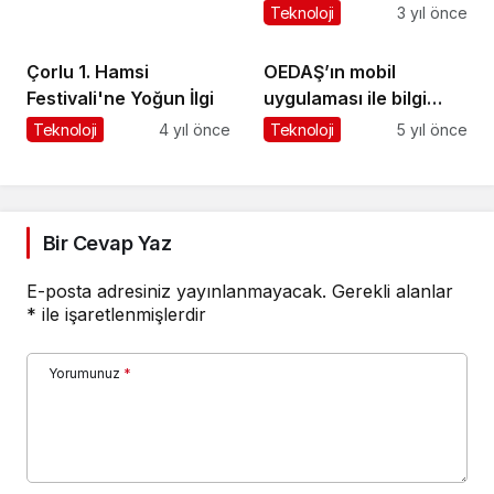
için buluştu
Teknoloji
3 yıl önce
Çorlu 1. Hamsi
OEDAŞ’ın mobil
Festivali'ne Yoğun İlgi
uygulaması ile bilgi
parmakların ucunda
Teknoloji
4 yıl önce
Teknoloji
5 yıl önce
Bir Cevap Yaz
E-posta adresiniz yayınlanmayacak.
Gerekli alanlar
*
ile işaretlenmişlerdir
Yorumunuz
*