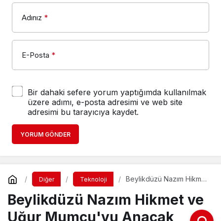
Adınız
*
E-Posta
*
Bir dahaki sefere yorum yaptığımda kullanılmak
üzere adımı, e-posta adresimi ve web site
adresimi bu tarayıcıya kaydet.
YORUM GÖNDER
Beylikdüzü Nazım Hikmet
Diğer
Teknoloji
ve Uğur Mumcu'yu
Beylikdüzü Nazım Hikmet ve
Anacak
Uğur Mumcu'yu Anacak