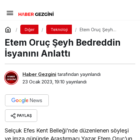
Etem Oruç Şeyh
Diğer
Teknoloji
Bedreddin İsyanını Anlattı
Etem Oruç Şeyh Bedreddin
İsyanını Anlattı
Haber Gezgini
tarafından yayınlandı
23 Ocak 2023, 19:10
yayınlandı
PAYLAŞ
Selçuk Efes Kent Belleği’nde düzenlenen söyleşi
ve imza gününde Araştırmacı Yazar Etem Oruç’un