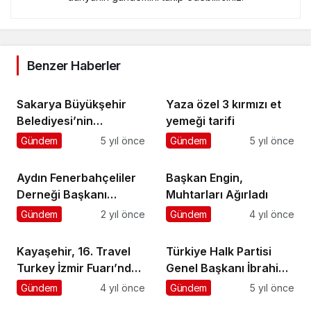
Benzer Haberler
Sakarya Büyükşehir
Yaza özel 3 kırmızı et
Belediyesi’nin
yemeği tarifi
kahraman itfaiyecileri
Gündem
5 yıl önce
Gündem
5 yıl önce
13 gün sonra yuvaya
döndü
Aydın Fenerbahçeliler
Başkan Engin,
Derneği Başkanı
Muhtarları Ağırladı
Hayrettin Dincil Aydın
Gündem
2 yıl önce
Gündem
4 yıl önce
Büyükşehir Belediye
Başkanı Özlem
Kayaşehir, 16. Travel
Türkiye Halk Partisi
Çerçioğlu’na nezaket
Turkey İzmir Fuarı’nda
Genel Başkanı İbrahim
ziyaretinde bulundu
Tanıtılıyor
Er, Elmalı Davası ile ilgili
Gündem
4 yıl önce
Gündem
5 yıl önce
açıklama yaptı.