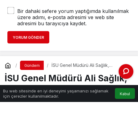
Bir dahaki sefere yorum yaptığımda kullanılmak
üzere adımı, e-posta adresimi ve web site
adresimi bu tarayıcıya kaydet.
YORUM GÖNDER
İSU Genel Müdürü Ali Sağlık,
Gündem
Olağanüstü Kuraklık Dışında Kocaeli’de
İSU Genel Müdürü Ali Sağlık,
Su Problemimiz Yok
Olağanüstü Kuraklık Dışında
Bu web sitesinde en iyi deneyimi yaşamanızı sağlamak
Kabul
için çerezler kullanılmaktadır.
Kocaeli’de Su Problemimiz
Yok
Haber Gezgini
tarafından yayınlandı