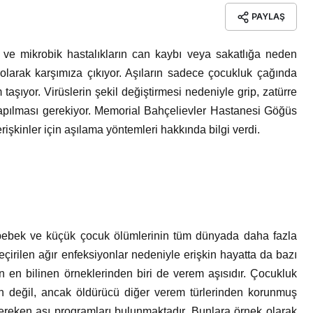
PAYLAŞ
 ve mikrobik hastalıkların can kaybı veya sakatlığa neden
olarak karşımıza çıkıyor. Aşıların sadece çocukluk çağında
aşıyor. Virüslerin şekil değiştirmesi nedeniyle grip, zatürre
 yapılması gerekiyor. Memorial Bahçelievler Hastanesi Göğüs
rişkinler için aşılama yöntemleri hakkında bilgi verdi.
 bebek ve küçük çocuk ölümlerinin tüm dünyada daha fazla
çirilen ağır enfeksiyonlar nedeniyle erişkin hayatta da bazı
n en bilinen örneklerinden biri de verem aşısıdır. Çocukluk
n değil, ancak öldürücü diğer verem türlerinden korunmuş
reken aşı programları bulunmaktadır. Bunlara örnek olarak