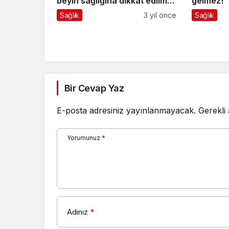
beyin sağlığına dikkat edilmeli
gelmez!
Yalnızlık insana iyi gelmez,
Sağlık
3 yıl önce
Sağlık
beyne hiç iyi gelmez
Bir Cevap Yaz
E-posta adresiniz yayınlanmayacak.
Gerekli
Yorumunuz
*
Adınız
*