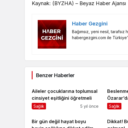
Kaynak: (BYZHA) – Beyaz Haber Ajansı
Haber Gezgini
Bağımsız, yeni nesil, tarafsız
habergezgini.com ile Türkiye’
Benzer Haberler
Aileler çocuklarına toplumsal
Beslenme
cinsiyet eşitliğini öğretmeli
Özarar’da
tüyoları
Sağlık
5 yıl önce
Sağlık
Bir gün değil hayat boyu
Dikkat! B