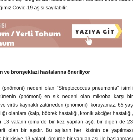
ığımız Covid-19 aşısı sayılabilir.
m ve bronşektazi hastalarına öneriliyor
re (pnömoni) nedeni olan “Streptococcus pneumonia” isimli
atürrenin (pnömoni) en sık nedeni olan mikroba karşı bir
n ve virüs kaynaklı zatürreden (pnömoni) koruyamaz. 65 yaş
ığı olanlara (kalp, böbrek hastalığı, kronik akciğer hastalığı,
ri 13 valanlı (ömürde bir kez yapılan aşı), bir diğeri de 23
li olan bir aşıdır. Bu aşıların her ikisinin de yapılması
 bir kişiye 13 valanlı ömürde bir yapılan aşı ile başlanması