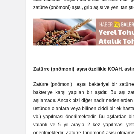
zatürre (pnömoni) aşısı, grip aşısı ve yeni tanışt
Zatürre (pnömoni) aşısı özellikle KOAH, astı
Zatürre (pnömoni) aşısı bakteriyel bir zatür
bakteriye karşı yapılan bir aşıdır. Bu aşı z
aşılamadır. Ancak bizi diğer nadir nedenlerde
üstünde olanlara veya bilinen ciddi bir ek hastal
vb.) yapılması önerilmektedir. Bu aşılardan bi
valanlı ve 5 yıl arayla 2 kez yapılması yeter
önerilmektedir. Zatürre (pnömoni) aşısı olmamış