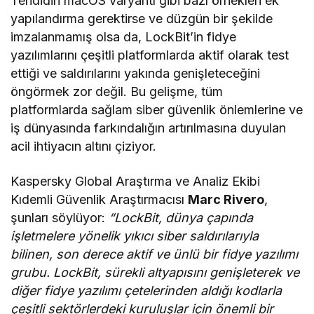
Tehdidin macOS varyantı gibi bazı örnekleri ek
yapılandırma gerektirse ve düzgün bir şekilde
imzalanmamış olsa da, LockBit’in fidye
yazılımlarını çeşitli platformlarda aktif olarak test
ettiği ve saldırılarını yakında genişleteceğini
öngörmek zor değil. Bu gelişme, tüm
platformlarda sağlam siber güvenlik önlemlerine ve
iş dünyasında farkındalığın artırılmasına duyulan
acil ihtiyacın altını çiziyor.
Kaspersky Global Araştırma ve Analiz Ekibi
Kıdemli Güvenlik Araştırmacısı
Marc Rivero
,
şunları söylüyor:
“LockBit, dünya çapında
işletmelere yönelik yıkıcı siber saldırılarıyla
bilinen, son derece aktif ve ünlü bir fidye yazılımı
grubu. LockBit, sürekli altyapısını genişleterek ve
diğer fidye yazılımı çetelerinden aldığı kodlarla
çeşitli sektörlerdeki kuruluşlar için önemli bir