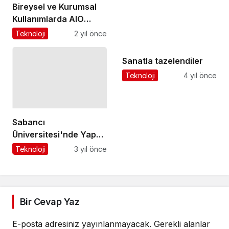
Bireysel ve Kurumsal
Kullanımlarda AIO
Bilgisayar Tercih
Teknoloji
2 yıl önce
Edilmesinin Nedenleri
Sanatla tazelendiler
Teknoloji
4 yıl önce
Sabancı
Üniversitesi'nde Yapay
Zekada Son Yıllarda
Teknoloji
3 yıl önce
Yaşanan Devrim
Niteliğindeki “Yeni
Evre" Konuşuldu
Bir Cevap Yaz
E-posta adresiniz yayınlanmayacak.
Gerekli alanlar