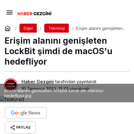
Erişim alanını genişleten
Diğer
Teknoloji
LockBit şimdi de
Erişim alanını genişleten
macOS'u hedefliyor
LockBit şimdi de macOS'u
hedefliyor
Haber Gezgini
tarafından yayınlandı
10 Temmuz 2023, 15:01
yayınlandı
erisim-alanini-genisleten-lockbit-simdi-de-macosu-
hedefliyor.jpg
PAYLAŞ