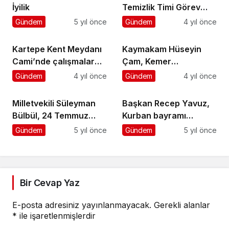
İyilik
Temizlik Timi Görev
Başında
Gündem
5 yıl önce
Gündem
4 yıl önce
Kartepe Kent Meydanı
Kaymakam Hüseyin
Cami’nde çalışmalar
Çam, Kemer
sürüyor
Belediyesi’nde
Gündem
4 yıl önce
Gündem
4 yıl önce
Milletvekili Süleyman
Başkan Recep Yavuz,
Bülbül, 24 Temmuz
Kurban bayramı
Basın Bayramı Mesajı
kutlama mesajı
Gündem
5 yıl önce
Gündem
5 yıl önce
yayınladı
Bir Cevap Yaz
E-posta adresiniz yayınlanmayacak.
Gerekli alanlar
*
ile işaretlenmişlerdir