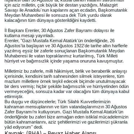
için aziz milletin, çok büyük bir destan yazdığını, Malazgirt
Savaşı ile Anadolu`nun kapılarını açan ecdadın, Başkomutanlık
Meydan Muharebesi ile sonsuza dek Türk yurdu olarak
kalacağının tüm dünyaya gösterildiğini kaydetti.
İl Başkanı Erenler, 30 Ağustos Zafer Bayramı dolayısı ile
kutlama mesajı yayınladı.
Erenler, "Gazi Mustafa Kemal Atatürk'ün önderliğinde, 26
Ağustos'ta başlayan ve 30 Ağustos 1922'de tarihe altın harflerle
yazılmış eşsiz bir zaferle sonuçlanan Başkomutanlık Meydan
Muhaberesi ile vatan topraklarımız kurtarılmış, Türk Milleti
hürriyet ve bağımsızlık içinde yaşama onuruna kavuşmuştur.
Milletimiz bu zaferle, milli hâkimiyet, birlik ve beraberlik anlayışı
içerisinde, kendisini tarih sahnesinden silmek isteyenlere, tüm
mazlum milletlere örnek teşkil edecek biçimde unutulmayacak
bir ders vermiş; hiçbir şekilde bağımsızlık ve hürriyetinden ödün
vermeyeceğini, sonsuza kadar var olacağını tüm dünyaya kabul
ettirmiştir.
Bu duygu ve düşüncelerle; Türk Silahlı Kuvvetlerimizin
kahraman mensuplarının ve tüm vatandaşlarımızın 30 Ağustos
Zafer Bayramı’nı kutluyorum. Gazi Mustafa Kemal Atatürk’ün
önderliğinde bu zaferi bize armağan eden istiklal mücadelemizin
bütün kahramanlarını, aziz şehitlerimizi ve gazilerimizi şükranla
yâd ediyorum" dedi.
Kaynak: (BHA) – Beyaz Haber Ajansı