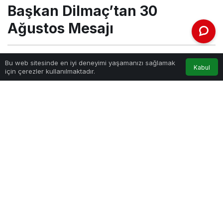
Başkan Dilmaç’tan 30
Ağustos Mesajı
Haber Gezgini
tarafından yayınlandı
Bu web sitesinde en iyi deneyimi yaşamanızı sağlamak
Kabul
için çerezler kullanılmaktadır.
30 Ağustos 2021, 15:45
yayınlandı
PAYLAŞ
Gelecek Partisi Aksaray İl Başkanı Muhammet Dilmaç, 30
Ağustos Zafer Bayramı nedeniyle mesaj yayınladı.
Başkan Dilmaç, “Kurtuluş Savaşı'nı böylesine önemli bir zaferle
taçlandıran, şehit ve gazi olacağını bile bile canını vatanı uğruna
feda ederek kahramanlık destanı yazan milletimizin 30 Ağustos
Zafer Bayramını canı gönülden kutluyorum. Unutulmamalıdır ki ;
MİLLİ BAYRAMI olmayanın DİNÎ BAYRAMI olmaz. Zafere giden
yolda ışık tutucu olan Gazi Paşa’yı silah arkadaşlarını, aziz
şehitlerimizi ve gazilerimizi saygı ve Rahmetle anıyorum” dedi.