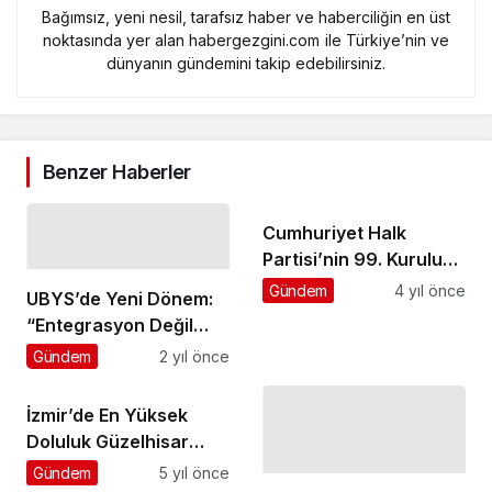
Bağımsız, yeni nesil, tarafsız haber ve haberciliğin en üst
noktasında yer alan habergezgini.com ile Türkiye’nin ve
dünyanın gündemini takip edebilirsiniz.
Benzer Haberler
Cumhuriyet Halk
Partisi’nin 99. Kuruluş
Yıl Dönümü Malkara’da
Gündem
4 yıl önce
UBYS’de Yeni Dönem:
Kutlandı
“Entegrasyon Değil
Bütünleşme”
Gündem
2 yıl önce
İzmir’de En Yüksek
Doluluk Güzelhisar
Barajı’nda
Gündem
5 yıl önce