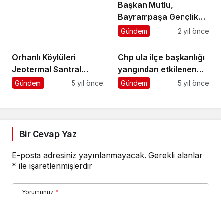
Başkan Mutlu,
Bayrampaşa Gençlik
Meclisi üyeleriyle
Gündem
2 yıl önce
buluştu
Orhanlı Köylüleri
Chp ula ilçe başkanlığı
Jeotermal Santral
yangından etkilenen
İstemiyor
vatandaşları unutmadı
Gündem
5 yıl önce
Gündem
5 yıl önce
Bir Cevap Yaz
E-posta adresiniz yayınlanmayacak.
Gerekli alanlar
*
ile işaretlenmişlerdir
Yorumunuz
*