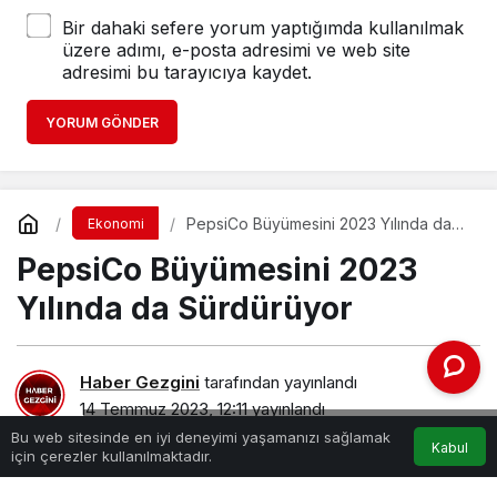
Bir dahaki sefere yorum yaptığımda kullanılmak
üzere adımı, e-posta adresimi ve web site
adresimi bu tarayıcıya kaydet.
YORUM GÖNDER
PepsiCo Büyümesini 2023 Yılında da
Ekonomi
Sürdürüyor
PepsiCo Büyümesini 2023
Yılında da Sürdürüyor
Haber Gezgini
tarafından yayınlandı
14 Temmuz 2023, 12:11
yayınlandı
pepsico-buyumesini-2023-yilinda-da-surduruyor.jpg
Bu web sitesinde en iyi deneyimi yaşamanızı sağlamak
Kabul
için çerezler kullanılmaktadır.