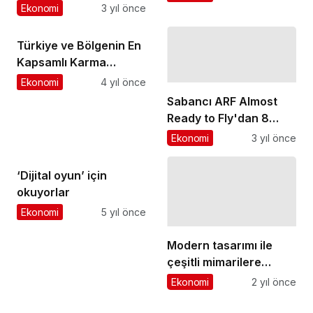
öncesi otobüs bileti
Ekonomi
3 yıl önce
satışları %250 arttı
Türkiye ve Bölgenin En
Kapsamlı Karma
Ticaret Fuarı MÜSİAD
Ekonomi
4 yıl önce
EXPO, İş Dünyasını
Sabancı ARF Almost
İstanbul’da Bir Araya
Ready to Fly'dan 8
Getirecek
girişime 20 milyon TL
Ekonomi
3 yıl önce
ilave yatırım kararı
‘Dijital oyun’ için
okuyorlar
Ekonomi
5 yıl önce
Modern tasarımı ile
çeşitli mimarilere
uygun Samsung 360
Ekonomi
2 yıl önce
Kaset Klima ile estetik
ve konfor bir arada