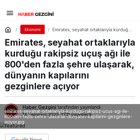
Emirates, seyahat ortaklarıyla kurduğu
Ekonomi
rakipsiz uçuş ağı ile 800'den fazla
Emirates, seyahat ortaklarıyla
şehre ulaşarak, dünyanın kapılarını
gezginlere açıyor
kurduğu rakipsiz uçuş ağı ile
800'den fazla şehre ulaşarak,
dünyanın kapılarını
gezginlere açıyor
Haber Gezgini
tarafından yayınlandı
emirates-seyahat-ortaklariyla-kurdugu-rakipsiz-ucus-agi-ile-
14 Temmuz 2023, 12:11
yayınlandı
800den-fazla-sehre-ulasarak-dunyanin-kapilarini-gezginlere-
aciyor.jpg