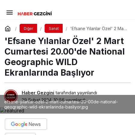
'Efsane Yılanlar Özel' 2 Mart
Diğer
Sanat
Cumartesi 20.00'de National
'Efsane Yılanlar Özel' 2 Mart
Geographic WILD
Ekranlarında Başlıyor
Cumartesi 20.00'de National
Geographic WILD
Ekranlarında Başlıyor
Haber Gezgini
tarafından yayınlandı
29 Şubat 2024, 10:56
yayınlandı
efsane-yilanlar-ozel-2-mart-cumartesi-20-00de-national-
geographic-wild-ekranlarinda-basliyor.jpg