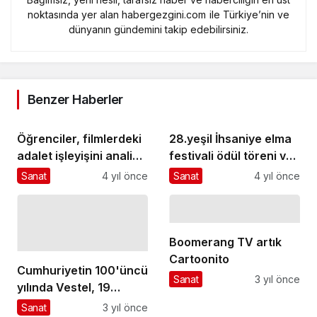
noktasında yer alan habergezgini.com ile Türkiye’nin ve
dünyanın gündemini takip edebilirsiniz.
Benzer Haberler
Öğrenciler, filmlerdeki
28.yeşil İhsaniye elma
adalet işleyişini analiz
festivali ödül töreni ve
etti
konserle tamamlandı
Sanat
4 yıl önce
Sanat
4 yıl önce
Boomerang TV artık
Cartoonito
Cumhuriyetin 100'üncü
Sanat
3 yıl önce
yılında Vestel, 19
Mayıs'ı İlk günkü
Sanat
3 yıl önce