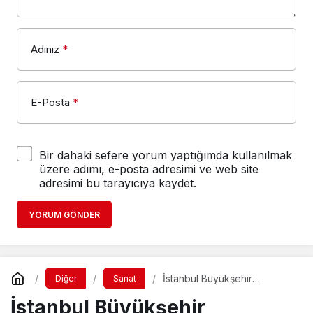
Adınız
*
E-Posta
*
Bir dahaki sefere yorum yaptığımda kullanılmak
üzere adımı, e-posta adresimi ve web site
adresimi bu tarayıcıya kaydet.
YORUM GÖNDER
İstanbul Büyükşehir
Diğer
Sanat
Belediyesi Şehir
İstanbul Büyükşehir
Tiyatroları'nın beğeniyle