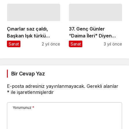
heyecanla kutluyor
Çınarlar saz çaldı,
37. Genç Günler
Başkan Işık türkü
“Daima İleri" Diyen
söyledi
Gençler İçin Başlıyor
Sanat
2 yıl önce
Sanat
3 yıl önce
Bir Cevap Yaz
E-posta adresiniz yayınlanmayacak.
Gerekli alanlar
*
ile işaretlenmişlerdir
Yorumunuz
*