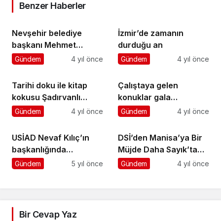
Benzer Haberler
Nevşehir belediye
İzmir’de zamanın
başkanı Mehmet
durduğu an
Savran Esentepe
Gündem
4 yıl önce
Gündem
4 yıl önce
Mahallesi’nde
Tarihi doku ile kitap
Çalıştaya gelen
kokusu Şadırvanlı
konuklar gala
Han’da birleşiyor
yemeğinde buluştu
Gündem
4 yıl önce
Gündem
4 yıl önce
USİAD Nevaf Kılıç’ın
DSİ’den Manisa’ya Bir
başkanlığında
Müjde Daha Sayık’ta
faaliyetlerine başladı.!
İşlem Tamam
Gündem
5 yıl önce
Gündem
4 yıl önce
Bir Cevap Yaz