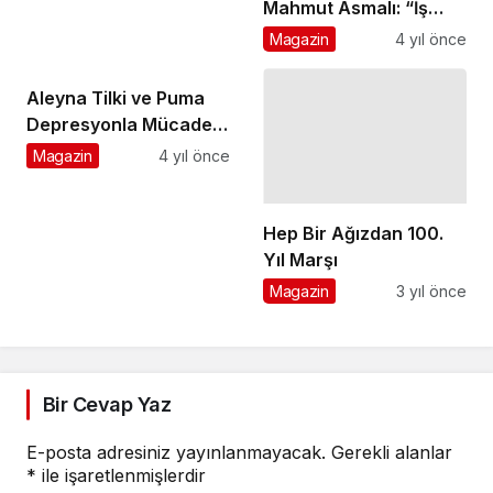
Mahmut Asmalı: “İş
Dünyamıza Yeni
Magazin
4 yıl önce
Girişimciler
Kazandırmayı ve
Aleyna Tilki ve Puma
Özellikle Bilgi Üretimine
Depresyonla Mücadele
Odaklanmayı
Hep Bir Ağızdan 100.
Yan Yana
Magazin
4 yıl önce
Hedefliyorz"
Yıl Marşı
Magazin
3 yıl önce
Bir Cevap Yaz
E-posta adresiniz yayınlanmayacak.
Gerekli alanlar
*
ile işaretlenmişlerdir
Yorumunuz
*