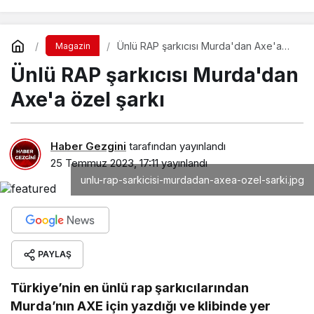
Ünlü RAP şarkıcısı Murda'dan Axe'a
Magazin
özel şarkı
Ünlü RAP şarkıcısı Murda'dan
Axe'a özel şarkı
Haber Gezgini
tarafından yayınlandı
25 Temmuz 2023, 17:11
yayınlandı
unlu-rap-sarkicisi-murdadan-axea-ozel-sarki.jpg
PAYLAŞ
Türkiye’nin en ünlü rap şarkıcılarından
Murda’nın AXE için yazdığı ve klibinde yer