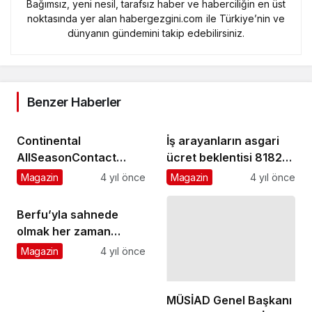
Bağımsız, yeni nesil, tarafsız haber ve haberciliğin en üst
noktasında yer alan habergezgini.com ile Türkiye’nin ve
dünyanın gündemini takip edebilirsiniz.
Benzer Haberler
Continental
İş arayanların asgari
AllSeasonContact
ücret beklentisi 8182
2022 lastik testlerinde
TL
Magazin
4 yıl önce
Magazin
4 yıl önce
ipi galibiyetlerle
göğüsledi
Berfu’yla sahnede
olmak her zaman
büyük bir risk
Magazin
4 yıl önce
MÜSİAD Genel Başkanı