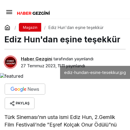
Ediz Hun'dan eşine teşekkür
Magazin
Ediz Hun'dan eşine teşekkür
Haber Gezgini
tarafından yayınlandı
27 Temmuz 2023, 11:11
yayınlandı
ediz-hundan-esine-tesekkur.jpg
PAYLAŞ
Türk Sineması’nın usta ismi Ediz Hun, 2.Gemlik
Film Festivali’nde ”Eşref Kolçak Onur Ödülü”nü