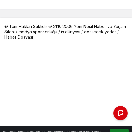
© Tüm Hakları Saklıdır © 21.10.2006 Yeni Nesil Haber ve Yaşam
Sitesi /
medya sponsorluğu
/
iş dünyası
/
gezilecek yerler
/
Haber Dosyası
Bu web sitesinde en iyi deneyimi yaşamanızı sağlamak