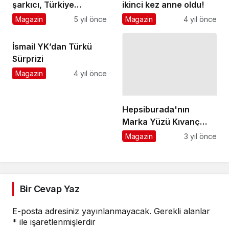
şarkıcı, Türkiye
ikinci kez anne oldu!
yangınları için gözyaşı
Magazin
5 yıl önce
Magazin
4 yıl önce
döktü!
İsmail YK’dan Türkü
Sürprizi
Magazin
4 yıl önce
Hepsiburada'nın
Marka Yüzü Kıvanç
Tatlıtuğ Oldu!
Magazin
3 yıl önce
Bir Cevap Yaz
E-posta adresiniz yayınlanmayacak.
Gerekli alanlar
*
ile işaretlenmişlerdir