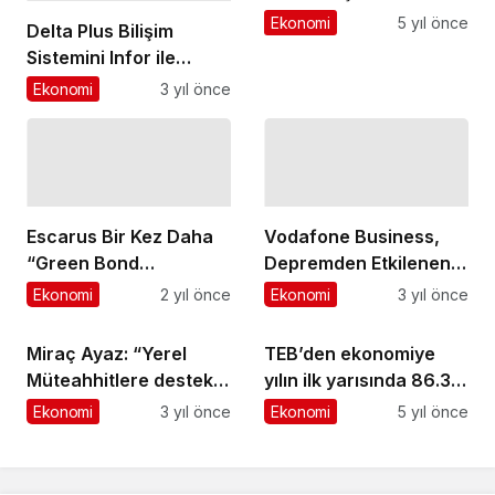
Ekiplerinden Sorumlu
Ekonomi
5 yıl önce
Delta Plus Bilişim
Direktör oldu
Sistemini Infor ile
Modernize Ediyor
Ekonomi
3 yıl önce
Escarus Bir Kez Daha
Vodafone Business,
“Green Bond
Depremden Etkilenen
Principles" Danışma
İşletmelerin Yanında
Ekonomi
2 yıl önce
Ekonomi
3 yıl önce
Kurulu'nda Yerini Aldı
Duruyor
Miraç Ayaz: “Yerel
TEB’den ekonomiye
Müteahhitlere destek
yılın ilk yarısında 86.3
sağlanması şart”
milyar TL destek
Ekonomi
3 yıl önce
Ekonomi
5 yıl önce