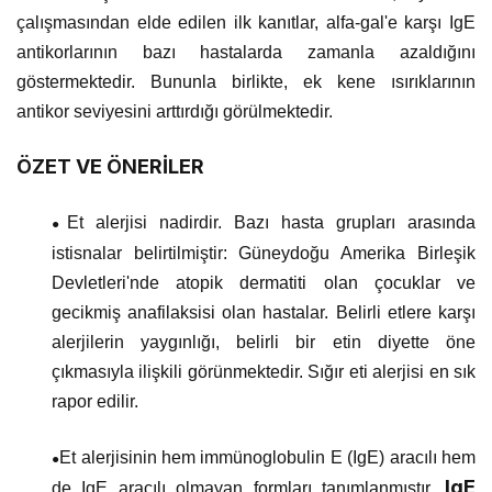
çalışmasından elde edilen ilk kanıtlar, alfa-gal'e karşı IgE
antikorlarının bazı hastalarda zamanla azaldığını
göstermektedir. Bununla birlikte, ek kene ısırıklarının
antikor seviyesini arttırdığı görülmektedir.
ÖZET VE ÖNERİLER
Et alerjisi nadirdir. Bazı hasta grupları arasında
●
istisnalar belirtilmiştir: Güneydoğu Amerika Birleşik
Devletleri'nde atopik dermatiti olan çocuklar ve
gecikmiş anafilaksisi olan hastalar. Belirli etlere karşı
alerjilerin yaygınlığı, belirli bir etin diyette öne
çıkmasıyla ilişkili görünmektedir. Sığır eti alerjisi en sık
rapor edilir.
Et alerjisinin hem immünoglobulin E (IgE) aracılı hem
●
IgE
de IgE aracılı olmayan formları tanımlanmıştır.