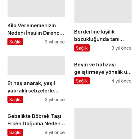
Kilo Verememenizin
Borderline kişilik
Nedeni İnsülin Direnci
bozukluğunda tanı
Olabilir
Sağlık
3 yıl önce
kadınlarda daha kolay
Sağlık
3 yıl önce
konabiliyor
Beyin ve hafızayı
geliştirmeye yönelik üç
tavsiye
Sağlık
4 yıl önce
Et haşlanarak, yeşil
yapraklı sebzelerle
tüketilmeli
Sağlık
3 yıl önce
Gebelikte Böbrek Taşı
Erken Doğuma Neden
Olabilir
Sağlık
4 yıl önce