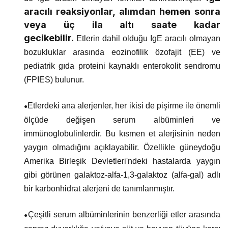
aracılı reaksiyonlar, alımdan hemen sonra
veya üç ila altı saate kadar
gecikebilir.
Etlerin dahil olduğu IgE aracılı olmayan
bozukluklar arasında eozinofilik özofajit (EE) ve
pediatrik gıda proteini kaynaklı enterokolit sendromu
(FPIES) bulunur.
Etlerdeki ana alerjenler, her ikisi de pişirme ile önemli
●
ölçüde değişen serum albüminleri ve
immünoglobulinlerdir. Bu kısmen et alerjisinin neden
yaygın olmadığını açıklayabilir. Özellikle güneydoğu
Amerika Birleşik Devletleri'ndeki hastalarda yaygın
gibi görünen galaktoz-alfa-1,3-galaktoz (alfa-gal) adlı
bir karbonhidrat alerjeni de tanımlanmıştır.
Çeşitli serum albüminlerinin benzerliği etler arasında
●