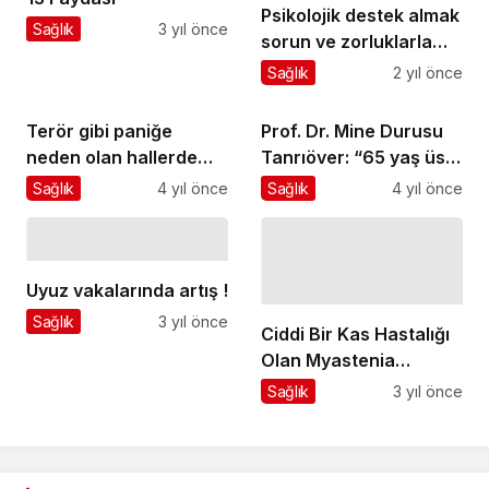
Psikolojik destek almak
Sağlık
3 yıl önce
sorun ve zorluklarla
baş etmeyi öğretiyor
Sağlık
2 yıl önce
Terör gibi paniğe
Prof. Dr. Mine Durusu
neden olan hallerde
Tanrıöver: “65 yaş üstü
nasıl davranılmalı
kişiler, gebeler ve
Sağlık
4 yıl önce
Sağlık
4 yıl önce
kronik hastalığı olanlar
gribin ciddi sonuçları
açısından yüksek risk
altında”
Uyuz vakalarında artış !
Sağlık
3 yıl önce
Ciddi Bir Kas Hastalığı
Olan Myastenia
Gravis'te Tedavide
Sağlık
3 yıl önce
Etkin Sonuçlar
Alınabiliyor!