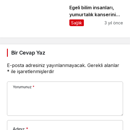
Egeli bilim insanları,
yumurtalık kanserini
erken evrede teşhis
Sağlık
3 yıl önce
edecek biyosensör
geliştirecek
Bir Cevap Yaz
E-posta adresiniz yayınlanmayacak.
Gerekli alanlar
*
ile işaretlenmişlerdir
Yorumunuz
*
Adınız
*