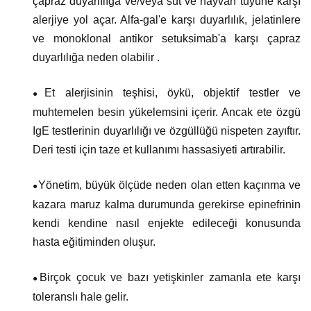
çapraz duyarlılığa ve/veya süt ve hayvan tüyüne karşı
alerjiye yol açar. Alfa-gal'e karşı duyarlılık, jelatinlere
ve monoklonal antikor setuksimab'a karşı çapraz
duyarlılığa neden olabilir .
Et alerjisinin teşhisi, öykü, objektif testler ve
●
muhtemelen besin yükelemsini içerir. Ancak ete özgü
IgE testlerinin duyarlılığı ve özgüllüğü nispeten zayıftır.
Deri testi için taze et kullanımı hassasiyeti artırabilir.
Yönetim, büyük ölçüde neden olan etten kaçınma ve
●
kazara maruz kalma durumunda gerekirse epinefrinin
kendi kendine nasıl enjekte edileceği konusunda
hasta eğitiminden oluşur.
Birçok çocuk ve bazı yetişkinler zamanla ete karşı
●
toleranslı hale gelir.