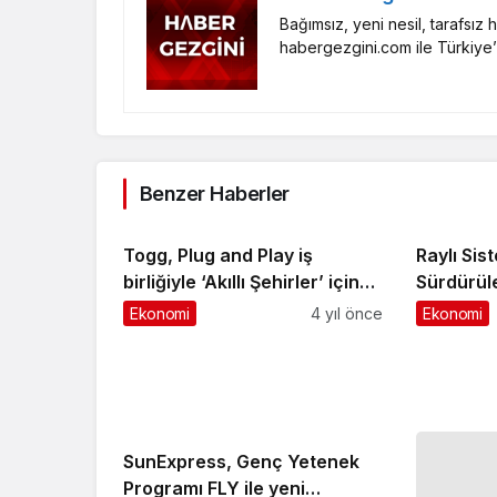
Bağımsız, yeni nesil, tarafsız
habergezgini.com ile Türkiye’
Benzer Haberler
Togg, Plug and Play iş
Raylı Sis
birliğiyle ‘Akıllı Şehirler’ için
Sürdürüle
start-up’ları destekleyecek
Yerlileşt
Ekonomi
4 yıl önce
Ekonomi
SunExpress, Genç Yetenek
Programı FLY ile yeni