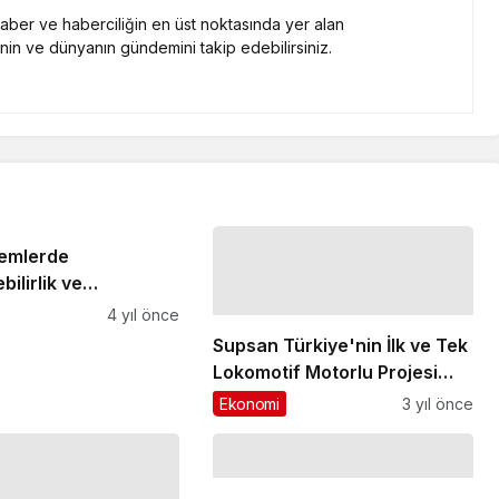
 haber ve haberciliğin en üst noktasında yer alan
nin ve dünyanın gündemini takip edebilirsiniz.
temlerde
bilirlik ve
irme konuşuldu
4 yıl önce
Supsan Türkiye'nin İlk ve Tek
Lokomotif Motorlu Projesi
Özgün Motor'un Tasarım
Ekonomi
3 yıl önce
Ortağı Oldu