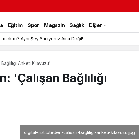
ka
Eğitim
Spor
Magazin
Sağlık
Diğer
ermek mi? Aynı Şey Sanıyoruz Ama Değil!
n Bağlılığı Anketi Kılavuzu'
n: 'Çalışan Bağlılığı
digital-instituteden-calisan-bagliligi-anketi-kilavuzu.jpg