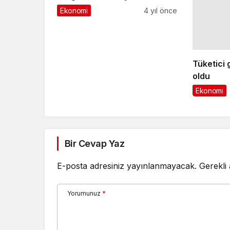
Tüketici 
mezunlara iş fırsatı sunuyor
Ekonomi
4 yıl önce
oldu
Ekonomi
Bir Cevap Yaz
E-posta adresiniz yayınlanmayacak.
Gerekli
Yorumunuz
*
Adınız
*