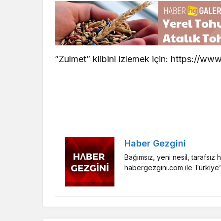
”Zulmet” klibini izlemek için: https:
Haber Gezgini
Bağımsız, yeni nesil, tarafsız
habergezgini.com ile Türkiye’