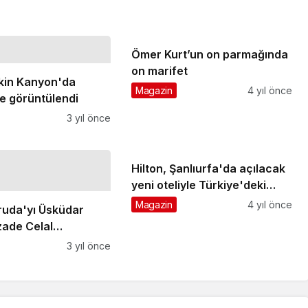
Ömer Kurt’un on parmağında
on marifet
kin Kanyon'da
Magazin
4 yıl önce
te görüntülendi
3 yıl önce
Hilton, Şanlıurfa'da açılacak
yeni oteliyle Türkiye'deki
büyümesini sürdürüyor
Magazin
4 yıl önce
ruda'yı Üsküdar
ade Celal
nden uğurluyoruz
3 yıl önce