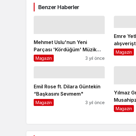
Benzer Haberler
Emre Yet
Mehmet Uslu'nun Yeni
alışveriş
Parçası 'Kördüğüm' Müzik
Magazin
Listelerini Sallamaya Geliyor
Magazin
3 yıl önce
Emil Rose ft. Dilara Güntekin
Yılmaz G
“Başkasını Sevmem"
Musahipz
Magazin
3 yıl önce
Sahnesi'
Magazin