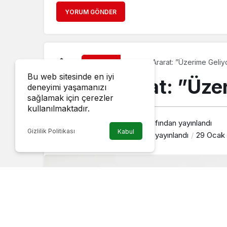
YORUM GÖNDER
Emre Ararat: ”Üzerime Geliyo
Magazin
Bu web sitesinde en iyi
Emre Ararat: ”Üze
deneyimi yaşamanızı
sağlamak için çerezler
kullanılmaktadır.
Haber Gezgini
tarafından yayınlandı
Gizlilik Politikası
Kabul
29 Ocak 2021, 13:29
yayınlandı
29 Ocak 