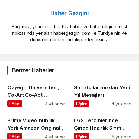
Haber Gezgini
Bağımsız, yeni nesil, tarafsız haber ve haberciliğin en üst
noktasında yer alan habergezgini.com ile Türkiye’nin ve
dünyanın gündemini takip edebilirsiniz.
Benzer Haberler
Özyeğin Üniversitesi,
Sanatçılarımızdan Yeni
Co-Art Co-Act
Yıl Mesajları
Projesiyle Küresel
Eğitim
4 yıl önce
Eğitim
4 yıl önce
Sorunlar için Eylem
Çağrısında Bulunuyor
Prime Video'nun İlk
LGS Tercihlerinde
Yerli Amazon Original
Çince Hazırlık Sınıfı
Filmi Rüyanda
Programı Dikkat
Eğitim
4 yıl önce
Eğitim
5 yıl önce