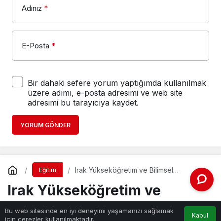
Adınız
*
E-Posta
*
Bir dahaki sefere yorum yaptığımda kullanılmak
üzere adımı, e-posta adresimi ve web site
adresimi bu tarayıcıya kaydet.
YORUM GÖNDER
Irak Yükseköğretim ve Bilimsel
Eğitim
Araştırmalar Bakanı AL Abbudi’den
Irak Yükseköğretim ve
Rektör Ünüvar’a Ziyaret
Bilimsel Araştırmalar Bakanı
Bu web sitesinde en iyi deneyimi yaşamanızı sağlamak
Kabul
için çerezler kullanılmaktadır.