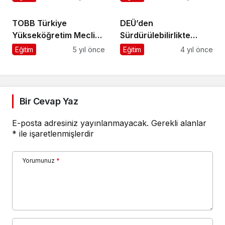
Görürsün'ün Ön
Çekiyor
Gösterimi Murat Boz ve
TOBB Türkiye
DEÜ’den
Burcu Özberk
Yükseköğretim Meclis
Sürdürülebilirlikte
Başkanlığı’ndan YÖK’e
Küresel Tırmanış
Eğitim
5 yıl önce
Eğitim
4 yıl önce
puan barajı düşürme
önerisi
Bir Cevap Yaz
E-posta adresiniz yayınlanmayacak.
Gerekli alanlar
*
ile işaretlenmişlerdir
Yorumunuz
*