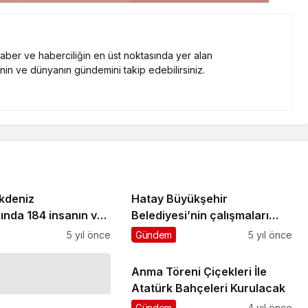
 haber ve haberciliğin en üst noktasında yer alan
nin ve dünyanın gündemini takip edebilirsiniz.
kdeniz
Hatay Büyükşehir
ında 184 insanın ve
Belediyesi’nin çalışmaları
 hayvanın
şehrin her noktasında
5 yıl önce
Gündem
5 yıl önce
asına destek oldu”
Anma Töreni Çiçekleri İle
Atatürk Bahçeleri Kurulacak
Gündem
4 yıl önce