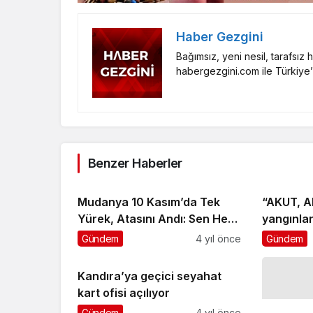
Haber Gezgini
Bağımsız, yeni nesil, tarafsız
habergezgini.com ile Türkiye’
Benzer Haberler
Mudanya 10 Kasım’da Tek
“AKUT, A
Yürek, Atasını Andı: Sen Hep
yangınlar
Varsın
yüzlerce
Gündem
4 yıl önce
Gündem
kurtarılm
Kandıra’ya geçici seyahat
kart ofisi açılıyor
Gündem
4 yıl önce