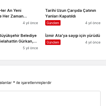
 Her An Yeni
Tarihi Uzun Çarşıda Çatının
le Her Zaman
Yanları Kapatıldı
ğız
4 yıl önce
Gündem
4 yıl önce
Büyükşehir Belediye
İzmir Ata’ya saygı için yürüdü
Selahattin Gürkan,
Gündem
4 yıl önce
tinin tarihinin
5 yıl önce
e dolu olduğunu
 alanlar
*
ile işaretlenmişlerdir