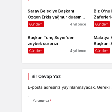
Saray Belediye Başkanı
Biz O’nu
Özgen Erkiş yağmur duasına
Zaferler
katıldı
Yaşataca
Gündem
4 yıl önce
Gündem
Başkan Tunç Soyer’den
Malatya 
zeybek sürprizi
Başkanı 
Türk mille
Gündem
4 yıl önce
Gündem
zaferlerl
söyledi.
Bir Cevap Yaz
E-posta adresiniz yayınlanmayacak.
Gerekli
Yorumunuz
*