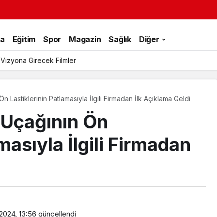
ka
Eğitim
Spor
Magazin
Sağlık
Diğer
 Tek Rumeli Tv’de Marka Atölyesi Programına Konuk Oldu
 Lastiklerinin Patlamasıyla İlgili Firmadan İlk Açıklama Geldi
 Uçağının Ön
masıyla İlgili Firmadan
2024, 13:56
güncellendi