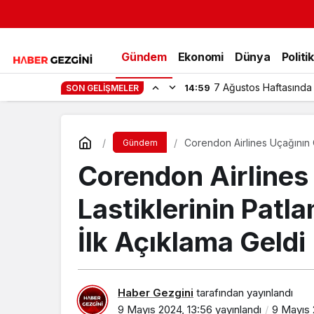
Gündem
Ekonomi
Dünya
Politi
Mürsel Ferhat Sağlam
13:48
SON GELIŞMELER
Corendon Airlines Uçağının Ön
Gündem
Corendon Airlines
Lastiklerinin Patla
İlk Açıklama Geldi
Haber Gezgini
tarafından yayınlandı
9 Mayıs 2024, 13:56
yayınlandı
9 Mayıs 