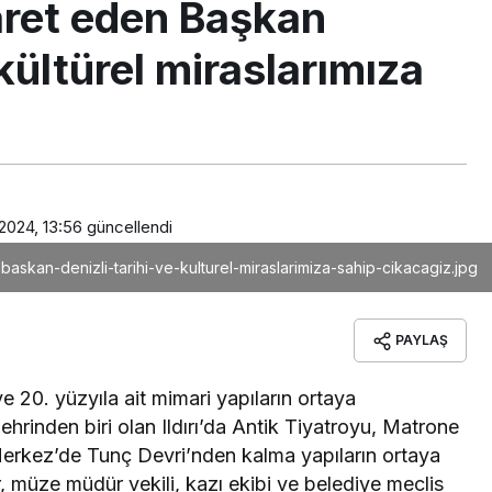
yaret eden Başkan
 kültürel miraslarımıza
2024, 13:56
güncellendi
-baskan-denizli-tarihi-ve-kulturel-miraslarimiza-sahip-cikacagiz.jpg
PAYLAŞ
ve 20. yüzyıla ait mimari yapıların ortaya
şehrinden biri olan Ildırı’da Antik Tiyatroyu, Matrone
Merkez’de Tunç Devri’nden kalma yapıların ortaya
ar, müze müdür vekili, kazı ekibi ve belediye meclis