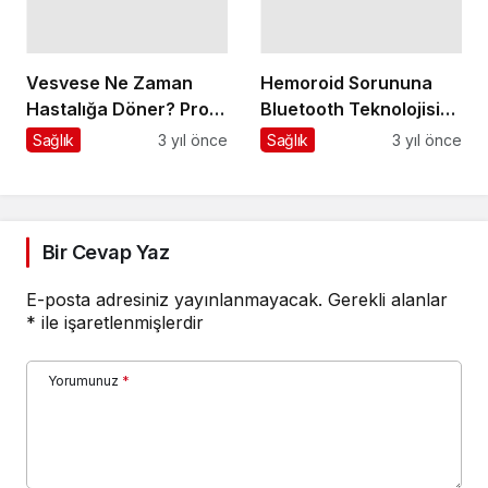
Vesvese Ne Zaman
Hemoroid Sorununa
Hastalığa Döner? Prof.
Bluetooth Teknolojisi
Dr. Nevzat Tarhan:
İle Çözüm
Sağlık
3 yıl önce
Sağlık
3 yıl önce
“Vesvese Herkeste
Var, Mesele Kontrolü
Kaybetmemek"
Bir Cevap Yaz
E-posta adresiniz yayınlanmayacak.
Gerekli alanlar
*
ile işaretlenmişlerdir
Yorumunuz
*