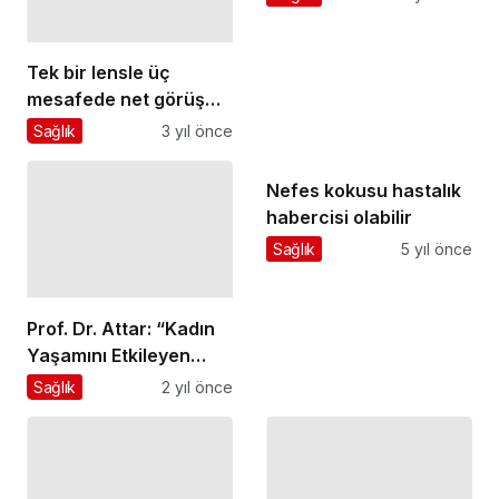
“BİRLİKTE MÜMKÜN”
Diyor
Tek bir lensle üç
mesafede net görüş
imkanı!
Sağlık
3 yıl önce
Nefes kokusu hastalık
habercisi olabilir
Sağlık
5 yıl önce
Prof. Dr. Attar: “Kadın
Yaşamını Etkileyen
Hastalıklarla Mücadele
Sağlık
2 yıl önce
İçin Düzenli Kontroller
Şart!"