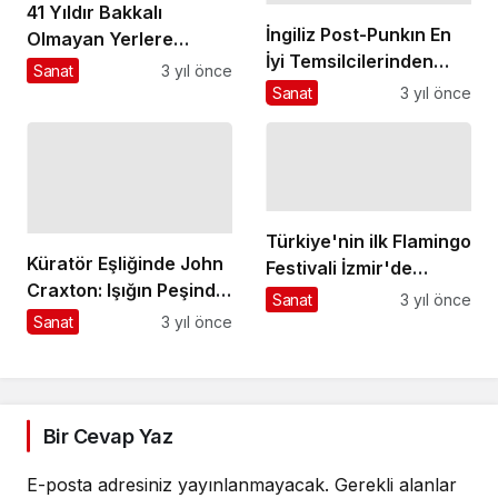
41 Yıldır Bakkalı
İngiliz Post-Punkın En
Olmayan Yerlere
İyi Temsilcilerinden
Bakkal Götürüyor
Sanat
3 yıl önce
IDLES'ın Türkiye'deki
Sanat
3 yıl önce
İlk Konseri Zorlu
PSM'de!
Türkiye'nin ilk Flamingo
Küratör Eşliğinde John
Festivali İzmir'de
Craxton: Işığın Peşinde
Gerçekleşiyor.
Sanat
3 yıl önce
Sergi Turları 19-21
Sanat
3 yıl önce
Mayıs'ta Yeniden
Meşher'de!
Bir Cevap Yaz
E-posta adresiniz yayınlanmayacak.
Gerekli alanlar