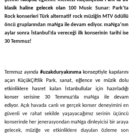
klasik haline gelecek olan
100 Music Sunar: Park’ta
Rock konserleri Türk alternatif rock müziğin MTV ödüllü
öncü gruplarından maNga ile devam ediyor. maNga’nın
aylar sonra İstanbul’da vereceği ilk konserinin tarihi ise
30 Temmuz!
Temmuz ayında
#uzakduryakınıma
konseptiyle kapılarını
açan KüçükÇiftlik Park, sanat, eğlence ve müzik dolu
etkinliklere hasret kalan İstanbullular için hazırladığı
konser serisine 30 Temmuz’da
maNga
ile devam
ediyor.
Açık havada canlı ve gerçek konser deneyimini en
güvenli ve rahat sekilde yaşayacağımız serinin üçüncü
konserinde her jenerasyondan maNga dinleyicisi bir araya
gelecek, müziğe ve etkinliklere duyulan özleme son