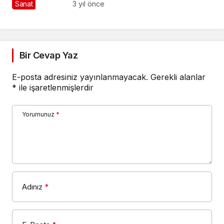
yanında çocuklarla
Sanat
3 yıl önce
kutladı
Bir Cevap Yaz
E-posta adresiniz yayınlanmayacak.
Gerekli alanlar
*
ile işaretlenmişlerdir
Yorumunuz
*
Adınız
*