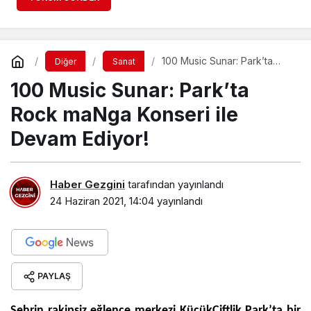
100 Music Sunar: Park’ta
Diğer
Sanat
Rock maNga Konseri ile
100 Music Sunar: Park’ta
Devam Ediyor!
Rock maNga Konseri ile
Devam Ediyor!
Haber Gezgini
tarafından yayınlandı
24 Haziran 2021, 14:04
yayınlandı
PAYLAŞ
Şehrin rakipsiz eğlence merkezi KüçükÇiftlik Park’ta bir