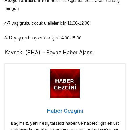
Atölye Tarihleri:
5 Temmuz – 27 Ağustos 2021 arası hafta içi
her gün
4-7 yaş grubu çocuklu aileler için 11.00-12.00,
8-12 yaş grubu çocuklar için 14.00-15.00
Kaynak: (BHA) – Beyaz Haber Ajansı
Haber Gezgini
Bağımsız, yeni nesil, tarafsız haber ve haberciliğin en üst
noktasında yer alan habergezgini.com ile Türkiye’nin ve