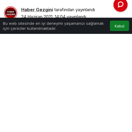
Haber Gezgini
tarafından yayınlandı
24 Haziran 2021, 14:04
yayınlandı
Bu web sitesinde en iyi deneyimi yaşamanızı sağlamak
Kabul
için çerezler kullanılmaktadır.
PAYLAŞ
Lady Chatterley’in Sevgilisi
romanının gerçek ilham
kaynağı, İngiliz yazar D.H. Lawrence ile Frieda von
Richthofen’in dokunaklı hikâyesi
Frieda
, hep kitap
logosuyla 25 Haziran’da raflarda olacak.
Yazar Annabel Abbs’in dört karakterin farklı bakış
açısıyla kaleme aldığı ikinci romanı
Frieda
, daha
anlamlı bir hayat arayan cesur bir kadının dünyadaki