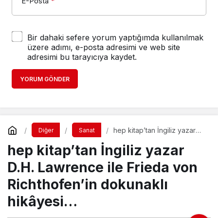
E-Posta
*
Bir dahaki sefere yorum yaptığımda kullanılmak
üzere adımı, e-posta adresimi ve web site
adresimi bu tarayıcıya kaydet.
YORUM GÖNDER
hep kitap’tan İngiliz yazar
Diğer
Sanat
D.H. Lawrence ile Frieda von
hep kitap’tan İngiliz yazar
Richthofen’in dokunaklı
hikâyesi…
D.H. Lawrence ile Frieda von
Richthofen’in dokunaklı
hikâyesi…