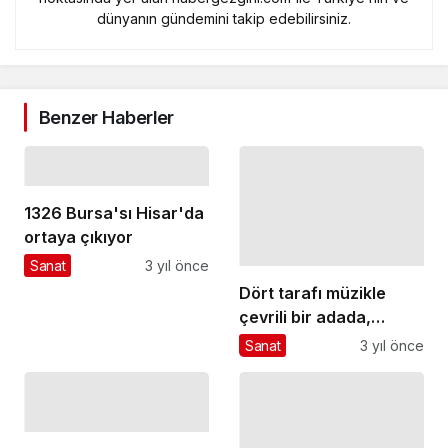
dünyanın gündemini takip edebilirsiniz.
Benzer Haberler
1326 Bursa'sı Hisar'da
ortaya çıkıyor
Sanat
3 yıl önce
Dört tarafı müzikle
çevrili bir adada,
eğlencesi Kendine Has
Sanat
3 yıl önce
festival! Kendine Has
Babylon Soundgarden
24 – 25 Haziran'da!