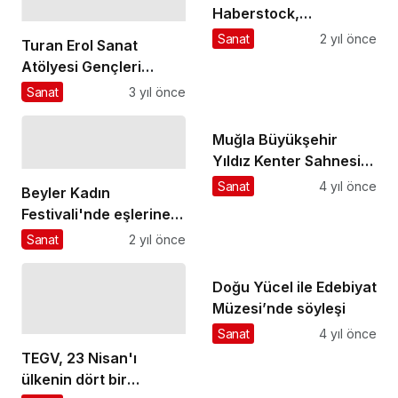
Haberstock,
Türkiye'deki ilk
Sanat
2 yıl önce
Turan Erol Sanat
konserinde Ahmed
Atölyesi Gençleri
Adnan Saygun Senfoni
Sınava Hazırlıyor
Sanat
3 yıl önce
Orkestrası'nı
yönetecek
Muğla Büyükşehir
Yıldız Kenter Sahnesi
İki Oyuna Ev Sahipliği
Sanat
4 yıl önce
Beyler Kadın
Yapacak
Festivali'nde eşlerine
çiçek yaptı
Sanat
2 yıl önce
Doğu Yücel ile Edebiyat
Müzesi’nde söyleşi
Sanat
4 yıl önce
TEGV, 23 Nisan'ı
ülkenin dört bir