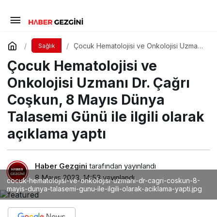
Çocuk Hematolojisi ve Onkolojisi Uzmanı
Sağlık
Dr. Çağrı Coşkun, 8 Mayıs Dünya
Çocuk Hematolojisi ve
Talasemi Günü ile ilgili olarak açıklama
yaptı
Onkolojisi Uzmanı Dr. Çağrı
Coşkun, 8 Mayıs Dünya
Talasemi Günü ile ilgili olarak
açıklama yaptı
Haber Gezgini
tarafından yayınlandı
8 Mayıs 2023, 14:53
yayınlandı
cocuk-hematolojisi-ve-onkolojisi-uzmani-dr-cagri-coskun-8-
mayis-dunya-talasemi-gunu-ile-ilgili-olarak-aciklama-yapti.jpg