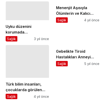
Menenjit Aşısıyla
Ölümlerin ve Kalıcı
Hasarların Önüne
Sağlık
4 yıl önce
Geçmek Mümkün
Uyku düzenini
korumada
ebeveynlerin tutumu
Sağlık
3 yıl önce
önemli
Gebelikte Tiroid
Hastalıkları Anneyi
Olduğu Kadar Bebeği
Sağlık
5 yıl önce
de Etkiliyor
Türk bilim insanları,
çocuklarda görülen
nadir metabolik
Sağlık
4 yıl önce
hastalıkların genetik