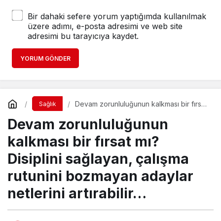
Bir dahaki sefere yorum yaptığımda kullanılmak
üzere adımı, e-posta adresimi ve web site
adresimi bu tarayıcıya kaydet.
YORUM GÖNDER
Devam zorunluluğunun kalkması bir fırsat
Sağlık
mı? Disiplini sağlayan, çalışma rutunini
Devam zorunluluğunun
bozmayan adaylar netlerini artırabilir…
kalkması bir fırsat mı?
Disiplini sağlayan, çalışma
rutunini bozmayan adaylar
netlerini artırabilir…