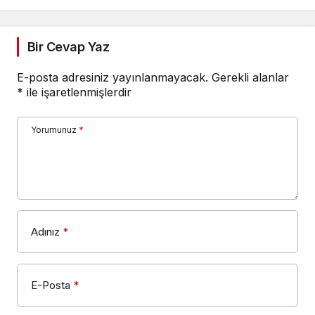
nedenlerini saptamak
için tıbbi tanı kiti
üretecek
Bir Cevap Yaz
E-posta adresiniz yayınlanmayacak.
Gerekli alanlar
*
ile işaretlenmişlerdir
Yorumunuz
*
Adınız
*
E-Posta
*