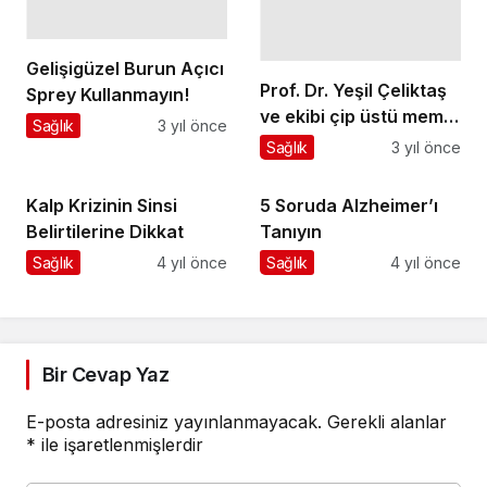
Gelişigüzel Burun Açıcı
Prof. Dr. Yeşil Çeliktaş
Sprey Kullanmayın!
ve ekibi çip üstü meme
Sağlık
3 yıl önce
kanseri modeli
Sağlık
3 yıl önce
geliştirdi
Kalp Krizinin Sinsi
5 Soruda Alzheimer’ı
Belirtilerine Dikkat
Tanıyın
Sağlık
4 yıl önce
Sağlık
4 yıl önce
Bir Cevap Yaz
E-posta adresiniz yayınlanmayacak.
Gerekli alanlar
*
ile işaretlenmişlerdir