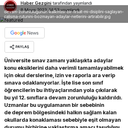
Haber Gezgini
tarafından yayınlandı
8 Mayıs 2023, 14:53
yayınlandı
devam-zorunlulugunun-kalkmasi-bir-firsat-mi-disiplini-saglayan-
calisma-rutunini-bozmayan-adaylar-netlerini-artirabilir.jpg
PAYLAŞ
Üniversite sınav zamanı yaklaşıkta adaylar
konu eksiklerini daha verimli tamamlayabilmek
için okul derslerine, izin ve raporla ara verip
sınava odaklanıyorlar. İşte lise son sınıf
öğrencilerin bu ihtiyaçlarından yola çıkılarak
bu yıl 12. sınıflara devam zorunluluğu kaldırıldı.
Uzmanlar bu uygulamanın bir sebebinin
de deprem bölgesindeki halkın sağlam kalan
okullarda konaklaması sebebiyle eşit olmayan
durumu birbirine yaklaştırma amacı taşıdığını