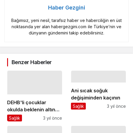
Haber Gezgini
Bağımsız, yeni nesil, tarafsız haber ve haberciliğin en üst
noktasında yer alan habergezgini.com ile Türkiye’nin ve
dünyanın gündemini takip edebilirsiniz.
Benzer Haberler
Ani sıcak soğuk
değişiminden kaçının
DEHB'li çocuklar
Sağlık
3 yıl önce
okulda beklenin altında
performans
Sağlık
3 yıl önce
gösterebilir