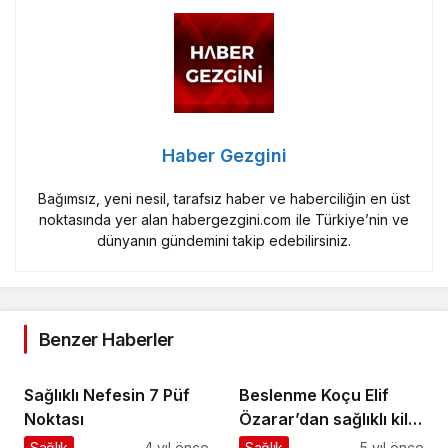
Haber Gezgini
Bağımsız, yeni nesil, tarafsız haber ve haberciliğin en üst
noktasında yer alan habergezgini.com ile Türkiye’nin ve
dünyanın gündemini takip edebilirsiniz.
Benzer Haberler
Sağlıklı Nefesin 7 Püf
Beslenme Koçu Elif
Noktası
Özarar’dan sağlıklı kilo
verme tüyoları
Sağlık
4 yıl önce
Sağlık
5 yıl önce