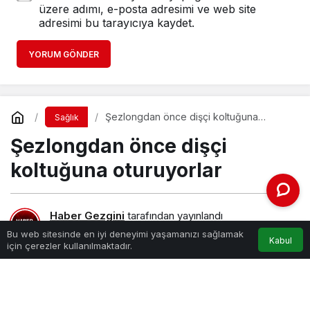
üzere adımı, e-posta adresimi ve web site
adresimi bu tarayıcıya kaydet.
YORUM GÖNDER
Şezlongdan önce dişçi koltuğuna
Sağlık
oturuyorlar
Şezlongdan önce dişçi
koltuğuna oturuyorlar
Haber Gezgini
tarafından yayınlandı
24 Haziran 2021, 14:45
yayınlandı
Bu web sitesinde en iyi deneyimi yaşamanızı sağlamak
Kabul
için çerezler kullanılmaktadır.
PAYLAŞ