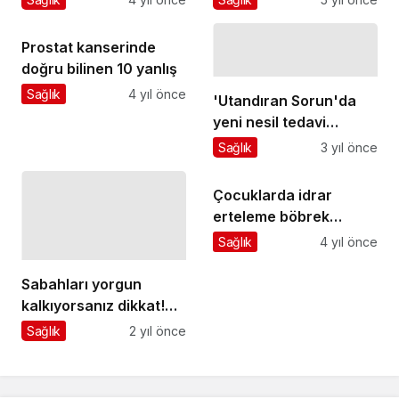
Prostat kanserinde
doğru bilinen 10 yanlış
Sağlık
4 yıl önce
'Utandıran Sorun'da
yeni nesil tedavi
yöntemleri!
Sağlık
3 yıl önce
Çocuklarda idrar
erteleme böbrek
sağlığını olumsuz
Sağlık
4 yıl önce
etkileyebilir
Sabahları yorgun
kalkıyorsanız dikkat!
Uyku apnesi erken
Sağlık
2 yıl önce
yaşta kalp krizine
neden oluyor!