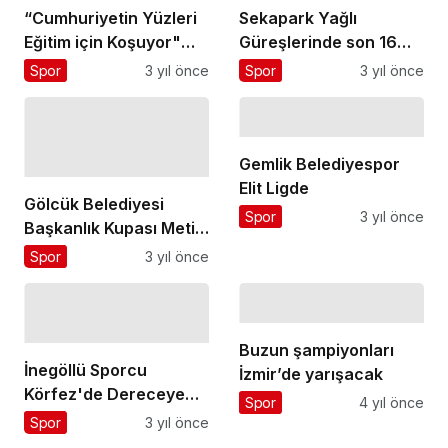
“Cumhuriyetin Yüzleri
Sekapark Yağlı
Eğitim için Koşuyor"
Güreşlerinde son 16
kampanyasıyla 5 bin
turu başpehlivanları
Spor
3 yıl önce
Spor
3 yıl önce
564 çocuğa ulaşıldı
belli oldu
Gemlik Belediyespor
Elit Ligde
Gölcük Belediyesi
Spor
3 yıl önce
Başkanlık Kupası Metin
Doruklu adına
Spor
3 yıl önce
düzenlenecek
Buzun şampiyonları
İnegöllü Sporcu
İzmir’de yarışacak
Körfez'de Dereceye
Spor
4 yıl önce
Kulaç Attı
Spor
3 yıl önce