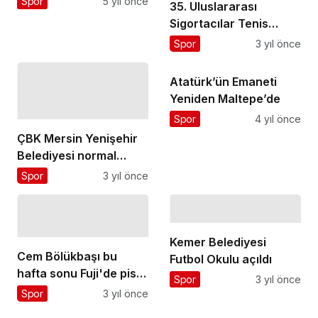
Spor
5 yıl önce
35. Uluslararası
Devam Ediyor.
Sigortacılar Tenis
Turnuvası Gerçekleşti
Spor
3 yıl önce
Atatürk’ün Emaneti
Yeniden Maltepe’de
Spor
4 yıl önce
ÇBK Mersin Yenişehir
Belediyesi normal
sezonu lider tamamladı
Spor
3 yıl önce
Kemer Belediyesi
Cem Bölükbaşı bu
Futbol Okulu açıldı
hafta sonu Fuji'de piste
Spor
3 yıl önce
çıkıyor
Spor
3 yıl önce