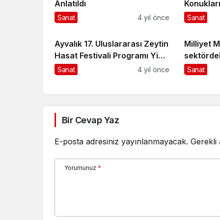
Anlatıldı
Konuklar
Sınırların
Sanat
4 yıl önce
Sanat
Yetenekli
Ayvalık 17. Uluslararası Zeytin
Milliyet 
Hasat Festivali Programı Yine
sektördek
Dopdolu
detayları
Sanat
4 yıl önce
Sanat
Bir Cevap Yaz
E-posta adresiniz yayınlanmayacak.
Gerekli
Yorumunuz
*