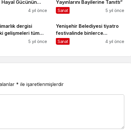
ı Hayal Gücünün
Yayınlarını Bayilerine Tanıttı”
ı Zorlayan İki
4 yıl önce
Sanat
5 yıl önce
 Sanatçı
Mimarlık dergisi
Yenişehir Belediyesi tiyatro
i gelişmeleri tüm
festivalinde binlerce
yla ele alıyor
sanatseveri ağırladı
5 yıl önce
Sanat
4 yıl önce
 alanlar
*
ile işaretlenmişlerdir