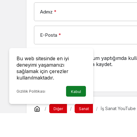
Adınız
*
E-Posta
*
Bir dahaki sefere yorum yaptığımda kull
Bu web sitesinde en iyi
adresimi bu tarayıcıya kaydet.
deneyimi yaşamanızı
sağlamak için çerezler
kullanılmaktadır.
YORUM GÖNDER
Gizlilik Politikası
Kabul
İş Sanat YouTube 
Diğer
Sanat
İş Sanat YouTube 