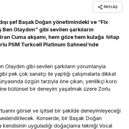
PAYLAŞ
a dışı şef Başak Doğan yönetimindeki ve “Fix
 Ben Olaydım” gibi sevilen şarkıların
ziran Cuma akşamı, hem göze hem kulağa hitap
orlu PSM Turkcell Platinum Sahnesi’nde
n Olaydım gibi sevilen şarkıların yorumlarıyla
bi pek çok sanatçı ile yaptığı çalışmalarla dikkat
nyasında özgün tarzıyla öne çıkan, yenilikçi koro
ine bütünsel bir deneyim yaşatmak üzere Zorlu
tuarını görsel ve işitsel bir şekilde deneyimleyeceği
seslendirilecek. Konserde, bir Başak Doğan
ca kendisinin uyguladığı doğaçlama tekniği Vocal