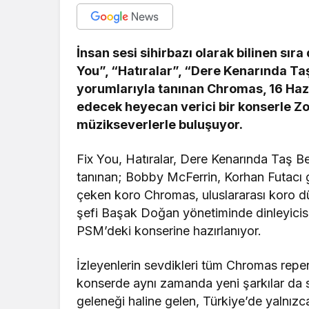
İnsan sesi sihirbazı olarak bilinen sır
You”, “Hatıralar”, “Dere Kenarında Taş
yorumlarıyla tanınan Chromas, 16 Ha
edecek heyecan verici bir konserle Z
müzikseverlerle buluşuyor.
Fix You, Hatıralar, Dere Kenarında Taş Be
tanınan; Bobby McFerrin, Korhan Futacı gi
çeken koro Chromas, uluslararası koro dü
şefi Başak Doğan yönetiminde dinleyicis
PSM’deki konserine hazırlanıyor.
İzleyenlerin sevdikleri tüm Chromas reper
konserde aynı zamanda yeni şarkılar da 
geleneği haline gelen, Türkiye’de yalnız