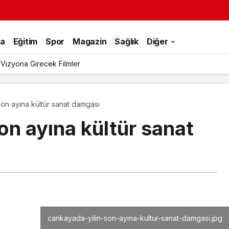
ka
Eğitim
Spor
Magazin
Sağlık
Diğer
 Vizyona Girecek Filmler
son ayına kültür sanat damgası
on ayına kültür sanat
cankayada-yilin-son-ayina-kultur-sanat-damgasi.jpg