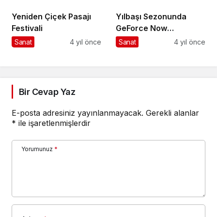
2030 | Co-Art Co-Act
Yeniden Çiçek Pasajı
Yılbaşı Sezonunda
Projesiyle Küresel
Festivali
GeForce Now
Sorunlar için Eylem
Kütüphanesi'ndeki En
Sanat
4 yıl önce
Sanat
4 yıl önce
Çağrısında Bulunuyor
İyi Oyunlarla Ruhunuzu
Şenlendirin
Bir Cevap Yaz
E-posta adresiniz yayınlanmayacak.
Gerekli alanlar
*
ile işaretlenmişlerdir
Yorumunuz
*