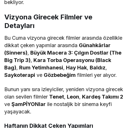
bekliyor.
Vizyona Girecek Filmler ve
Detayları
Bu Cuma vizyona girecek filmler arasında özellikle
dikkat çeken yapımlar arasında
Günahkârlar
(Sinners)
,
Büyük Macera 3: Çılgın Dostlar (The
Big Trip 3)
,
Kara Torba Operasyonu (Black
Bag)
,
Rum Yetimhanesi
,
Hay Hak
,
Baldız
,
Saykoterapi
ve
Gözbebeğim
filmleri yer alıyor.
Bunun yanı sıra izleyiciler, yeniden vizyona girecek
olan sevilen filmler
Tenet
,
Leon
,
Kardeş Takımı 2
ve
ŞamPİYONlar
ile nostaljik bir sinema keyfi
yaşayacak.
Haftanın Dikkat Çeken Yapımları