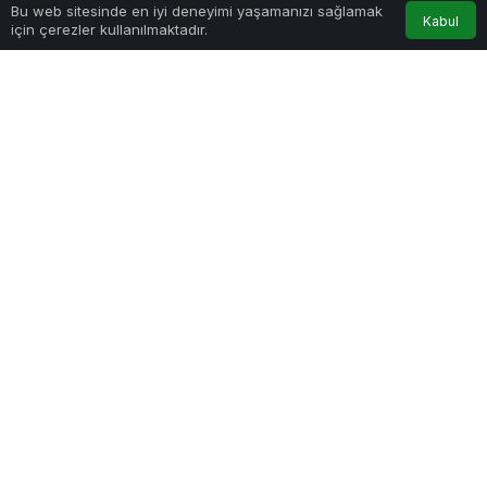
Bu web sitesinde en iyi deneyimi yaşamanızı sağlamak
Kabul
Haber Gezgini
tarafından yayınlandı
için çerezler kullanılmaktadır.
11 Nisan 2025, 14:28
yayınlandı
Heykel Sanatında Yorumcu Bir Bakış
PAYLAŞ