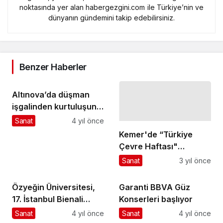
noktasında yer alan habergezgini.com ile Türkiye’nin ve
dünyanın gündemini takip edebilirsiniz.
Benzer Haberler
Altınova’da düşman
işgalinden kurtuluşun
100. yıl coşkusu
Sanat
4 yıl önce
yaşandı.
Kemer'de “Türkiye
Çevre Haftası"
etkinlikleri düzenlendi
Sanat
3 yıl önce
Özyeğin Üniversitesi,
Garanti BBVA Güz
17. İstanbul Bienali
Konserleri başlıyor
Paralel Etkinlikleri
Sanat
4 yıl önce
Sanat
4 yıl önce
Kapsamındaki Yaklaş