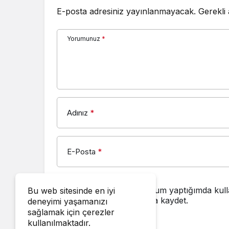
E-posta adresiniz yayınlanmayacak.
Gerekli
Yorumunuz
*
Adınız
*
E-Posta
*
Bir dahaki sefere yorum yaptığımda kull
Bu web sitesinde en iyi
adresimi bu tarayıcıya kaydet.
deneyimi yaşamanızı
sağlamak için çerezler
kullanılmaktadır.
YORUM GÖNDER