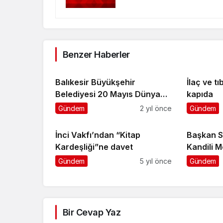
Benzer Haberler
Balıkesir Büyükşehir
İlaç ve t
Belediyesi 20 Mayıs Dünya
kapıda
Arı Günü’ne yoğun ilgi
Gündem
2 yıl önce
Gündem
İnci Vakfı’ndan “Kitap
Başkan S
Kardeşliği”ne davet
Kandili M
Gündem
5 yıl önce
Gündem
Bir Cevap Yaz