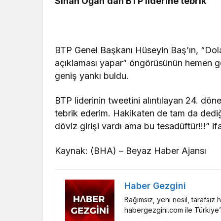
Sinan Oğan’dan BTP liderine tebrik
BTP Genel Başkanı Hüseyin Baş’ın, “Dolar
açıklaması yapar” öngörüsünün hemen g
geniş yankı buldu.
BTP liderinin tweetini alıntılayan 24. dö
tebrik ederim. Hakikaten de tam da dediğ
döviz girişi vardı ama bu tesadüftür!!!” ifa
Kaynak: (BHA) – Beyaz Haber Ajansı
Haber Gezgini
Bağımsız, yeni nesil, tarafsız
habergezgini.com ile Türkiye’