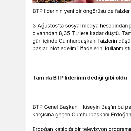
BTP liderinin yeni bir öngörüsü de faizler
3 Ağustos’ta sosyal medya hesabından p
civarından 8,35 TL’lere kadar düştü. Ta
gün içinde Cumhurbaşkanı faizlerin düşür
başlar. Not edelim” ifadelerini kullanmıştı
Tam da BTP liderinin dediği gibi oldu
BTP Genel Başkanı Hüseyin Baş’ın bu pa
karşısına geçen Cumhurbaşkanı Erdoğan fa
Erdoğan katıldığı bir televizyon program