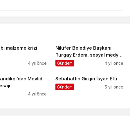
ıbbi malzeme krizi
Nilüfer Belediye Başkanı
Turgay Erdem, sosyal medya
üzerinden başlatılan
4 yıl önce
Gündem
4 yıl önce
karalama kampanyası
hakkında açıklama yaptı
andıkçı’dan Mevlid
Sebahattin Girgin İsyan Etti
esajı
Gündem
5 yıl önce
4 yıl önce