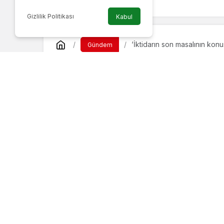
Gizlilik Politikası
Kabul
‘İktidarın son masalının konus
Gündem
‘İktidarın son mas
kesintileriydi’
Haber Gezgini
tarafından yayınlandı
5 Ağustos 2021, 15:45
yayınlandı
DEVA Partisi’nden peş peşe yaşanan ele
Politikaları Başkanı Birol Aydemir, “