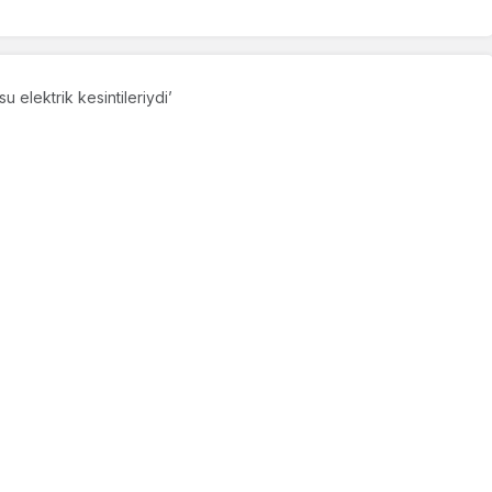
u elektrik kesintileriydi’
alının konusu elektrik
PAYLAŞ
ktrik kesintilerine tepki geldi. Partinin Sektörel
Planlı yapılan kesinti halktan gizlendi. Dağıtım