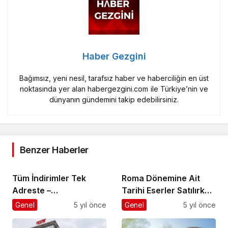
Haber Gezgini
Bağımsız, yeni nesil, tarafsız haber ve haberciliğin en üst
noktasında yer alan habergezgini.com ile Türkiye’nin ve
dünyanın gündemini takip edebilirsiniz.
Benzer Haberler
Tüm İndirimler Tek
Roma Dönemine Ait
Adreste –
Tarihi Eserler Satılırken
İndirimlendin.com
Ele Geçirildi
Genel
5 yıl önce
Genel
5 yıl önce