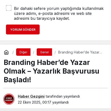
Bir dahaki sefere yorum yaptığımda kullanılmak
üzere adımı, e-posta adresimi ve web site
adresimi bu tarayıcıya kaydet.
YORUM GÖNDER
Branding Haber’de Yazar
Diğer
Genel
Olmak – Yazarlık Başvurusu
Branding Haber’de Yazar
Başladı!
Olmak – Yazarlık Başvurusu
Başladı!
Haber Gezgini
tarafından yayınlandı
22 Ekim 2025, 00:17
yayınlandı