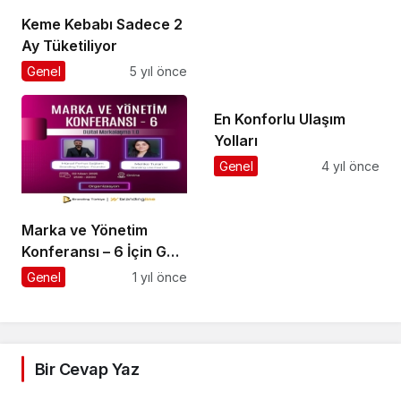
Keme Kebabı Sadece 2
Ay Tüketiliyor
Genel
5 yıl önce
En Konforlu Ulaşım
Yolları
Genel
4 yıl önce
Marka ve Yönetim
Konferansı – 6 İçin Geri
Sayım!
Genel
1 yıl önce
Bir Cevap Yaz