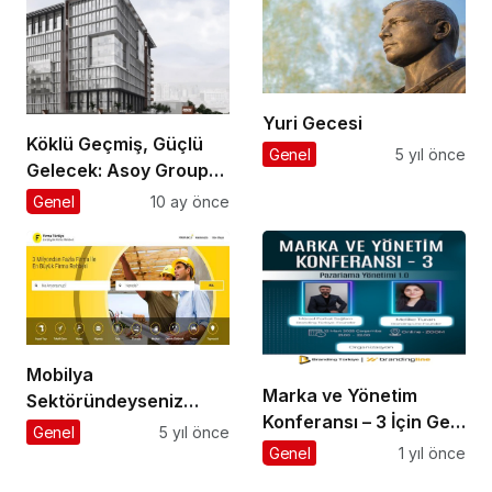
Yuri Gecesi
Köklü Geçmiş, Güçlü
Genel
5 yıl önce
Gelecek: Asoy Group
Türkiye’nin Değerini
Genel
10 ay önce
Yükseltiyor
Mobilya
Marka ve Yönetim
Sektöründeyseniz
Konferansı – 3 İçin Geri
İnternetin Gücünü
Genel
5 yıl önce
Sayım!
Arkanıza Alın
Genel
1 yıl önce