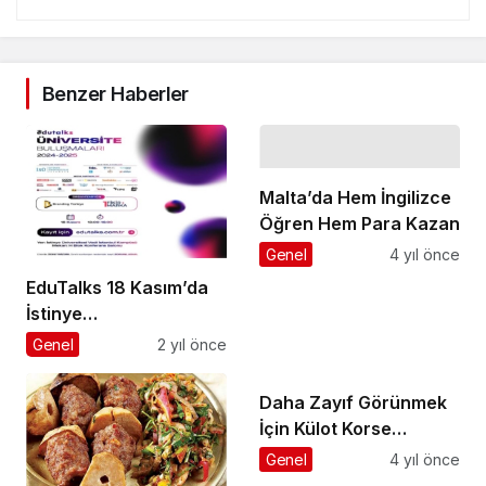
Benzer Haberler
Malta’da Hem İngilizce
Öğren Hem Para Kazan
Genel
4 yıl önce
EduTalks 18 Kasım’da
İstinye
Üniversitesi’nde!
Genel
2 yıl önce
Daha Zayıf Görünmek
İçin Külot Korse
Seçiminiz Nasıl Olmalı?
Genel
4 yıl önce