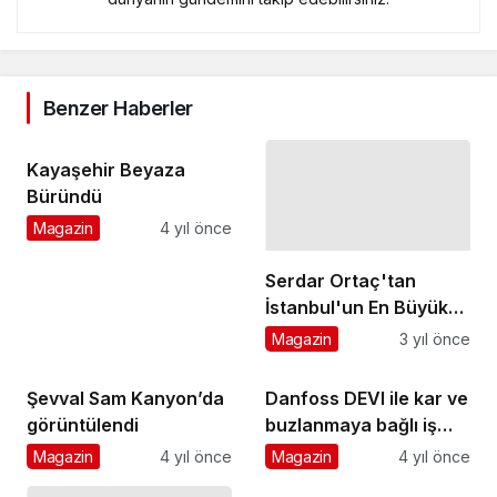
Benzer Haberler
Kayaşehir Beyaza
Büründü
Magazin
4 yıl önce
Serdar Ortaç'tan
İstanbul'un En Büyük
Sahnesi YBY Woods'ta
Magazin
3 yıl önce
Unutulmayacak Müzik
Şöleni
Şevval Sam Kanyon’da
Danfoss DEVI ile kar ve
görüntülendi
buzlanmaya bağlı iş
kazaları tarihe
Magazin
4 yıl önce
Magazin
4 yıl önce
karışacak