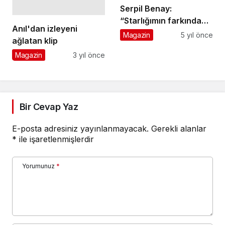
Serpil Benay:
“Starlığımın farkında
Anıl'dan izleyeni
değildim”
Magazin
5 yıl önce
ağlatan klip
Magazin
3 yıl önce
Bir Cevap Yaz
E-posta adresiniz yayınlanmayacak.
Gerekli alanlar
*
ile işaretlenmişlerdir
Yorumunuz
*