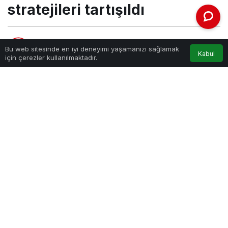
stratejileri tartışıldı
Haber Gezgini
tarafından yayınlandı
Bu web sitesinde en iyi deneyimi yaşamanızı sağlamak
Kabul
17 Aralık 2022, 12:45
yayınlandı
için çerezler kullanılmaktadır.
PAYLAŞ
İstanbul Bilgi Üniversitesi İletişim Fakültesi, her
yıl sektörün önemli isimlerini bir araya
getirdiği “Betûl Mardin Seminerleri’ dizisiyle
iletişim dünyasının gündemini ele almaya
devam ediyor. Bu yıl “Değişen Dünyada
Sürdürülebilirlik İletişimi” başlığı ile
düzenlenen seminerde iletişimin sürdürülebilir
bir dünya tasarlamadaki önemi ve farklı