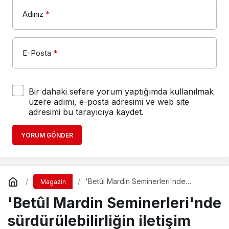
Adınız
*
E-Posta
*
Bir dahaki sefere yorum yaptığımda kullanılmak
üzere adımı, e-posta adresimi ve web site
adresimi bu tarayıcıya kaydet.
YORUM GÖNDER
'Betûl Mardin Seminerleri'nde
Magazin
sürdürülebilirliğin iletişim stratejileri
'Betûl Mardin Seminerleri'nde
tartışıldı
sürdürülebilirliğin iletişim