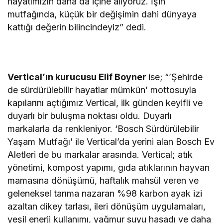
hayatımızın daha da içine alıyoruz. İşin
mutfağında, küçük bir değişimin dahi dünyaya
kattığı değerin bilincindeyiz” dedi.
Vertical’ın kurucusu Elif Boyner
ise;
“’Şehirde
de sürdürülebilir hayatlar mümkün’ mottosuyla
kapılarını açtığımız Vertical, ilk günden keyifli ve
duyarlı bir buluşma noktası oldu. Duyarlı
markalarla da renkleniyor. ‘Bosch Sürdürülebilir
Yaşam Mutfağı’ ile Vertical’da yerini alan Bosch Ev
Aletleri de bu markalar arasında. Vertical; atık
yönetimi, kompost yapımı, gıda atıklarının hayvan
mamasına dönüşümü, haftalık mahsül veren ve
geleneksel tarıma nazaran %98 karbon ayak izi
azaltan dikey tarlası, ileri dönüşüm uygulamaları,
yeşil enerji kullanımı, yağmur suyu hasadı ve daha