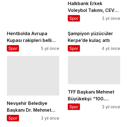
Partneri” oldu!
Halkbank Erkek
Voleybol Takımı, CEV
Şampiyonlar Ligi Yarı
Spor
3 yıl önce
Finali'nde
Hentbolda Avrupa
Şampiyon yüzücüler
Kupası rakipleri belli
Kerpe’de kulaç attı
oldu
Spor
5 yıl önce
Spor
4 yıl önce
TFF Başkanı Mehmet
Büyükekşi: “100.
Nevşehir Belediye
Yılımızı Avrupa Futbol
Spor
3 yıl önce
Başkanı Dr. Mehmet
Şampiyonası ile
Savran, Okul Sporları
Spor
3 yıl önce
Taçlandırdık"
Judo Yıldızlar Kız –