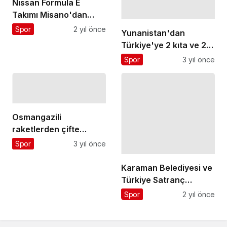
Nissan Formula E
Takımı Misano'dan
Zaferle Döndü
Spor
2 yıl önce
Yunanistan'dan
Türkiye'ye 2 kıta ve 2
ülke arasında
Spor
3 yıl önce
düzenlenen dünyanın
en güzel yüzme yarışı
Osmangazili
raketlerden çifte
başarı
Spor
3 yıl önce
Karaman Belediyesi ve
Türkiye Satranç
Federasyonu iş
Spor
2 yıl önce
birliğiyle düzenlenen
2024 Türkiye Küçükler