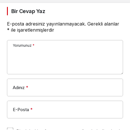
ve Yıldızlar Takım
Satranç Şampiyonası
Bir Cevap Yaz
başladı
E-posta adresiniz yayınlanmayacak.
Gerekli alanlar
*
ile işaretlenmişlerdir
Yorumunuz
*
Adınız
*
E-Posta
*