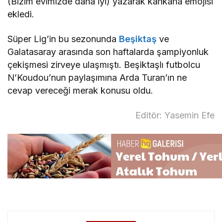
(Bizim evimizde daha iyi) yazarak kahkaha emojisi
ekledi.
Süper Lig’in bu sezonunda
Beşiktaş
ve
Galatasaray arasında son haftalarda şampiyonluk
çekişmesi zirveye ulaşmıştı. Beşiktaşlı futbolcu
N’Koudou’nun paylaşımına Arda Turan’ın ne
cevap vereceği merak konusu oldu.
Editör: Yasemin Efe