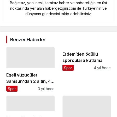
Bağımsız, yeni nesil, tarafsız haber ve haberciliğin en üst
noktasında yer alan habergezgini.com ile Türkiye’nin ve
dünyanın gündemini takip edebilirsiniz.
Benzer Haberler
Erdem’den ödüllü
sporculara kutlama
Spor
4 yıl önce
Egeli yüzücüler
Samsun'dan 2 altın, 4
gümüş madalya ile
Spor
3 yıl önce
döndü