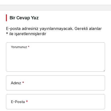
Erkek Türkiye Birinciliği
Müsabakaları ödül
törenine katıldı
Bir Cevap Yaz
E-posta adresiniz yayınlanmayacak.
Gerekli alanlar
*
ile işaretlenmişlerdir
Yorumunuz
*
Adınız
*
E-Posta
*