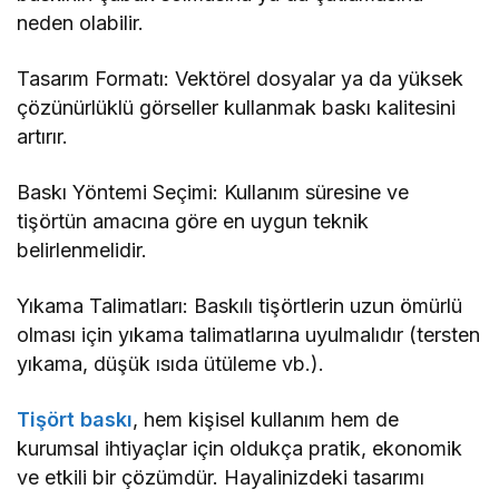
Tasarım Formatı: Vektörel dosyalar ya da yüksek
çözünürlüklü görseller kullanmak baskı kalitesini
artırır.
Baskı Yöntemi Seçimi: Kullanım süresine ve
tişörtün amacına göre en uygun teknik
belirlenmelidir.
Yıkama Talimatları: Baskılı tişörtlerin uzun ömürlü
olması için yıkama talimatlarına uyulmalıdır (tersten
yıkama, düşük ısıda ütüleme vb.).
Tişört baskı
, hem kişisel kullanım hem de
kurumsal ihtiyaçlar için oldukça pratik, ekonomik
ve etkili bir çözümdür. Hayalinizdeki tasarımı
üzerinizde taşımak ya da markanızı geniş kitlelere
ulaştırmak artık çok daha kolay. Baskı kalitesine,
kumaşa ve doğru tekniğe dikkat edildiğinde, uzun