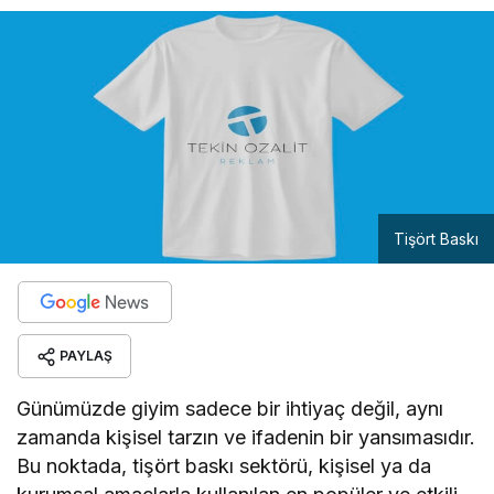
Tişört Baskı
PAYLAŞ
Günümüzde giyim sadece bir ihtiyaç değil, aynı
zamanda kişisel tarzın ve ifadenin bir yansımasıdır.
Bu noktada, tişört baskı sektörü, kişisel ya da
kurumsal amaçlarla kullanılan en popüler ve etkili
yöntemlerden biri haline gelmiştir. Gerek bireysel
kullanımda gerekse şirketler, etkinlikler veya