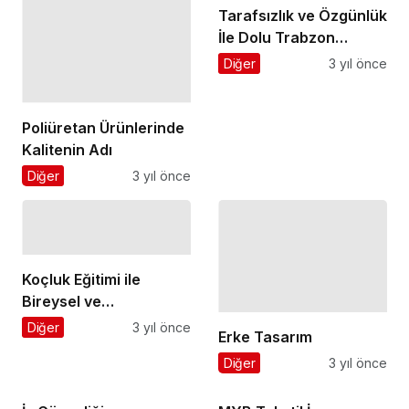
Tarafsızlık ve Özgünlük
İle Dolu Trabzon
Haberlerinin Adresi
Diğer
3 yıl önce
Poliüretan Ürünlerinde
Kalitenin Adı
Diğer
3 yıl önce
Koçluk Eğitimi ile
Bireysel ve
Profesyonel Gelişimde
Diğer
3 yıl önce
Erke Tasarım
Adım Atın
Diğer
3 yıl önce
İş Güvenliği ve
MYB Tekstil İş
Danışmanlık
Pantolonu Üretimine
Hizmetlerinde
Başlıyor!
Diğer
5 yıl önce
Diğer
4 yıl önce