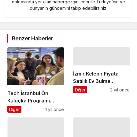
Benzer Haberler
İzmir Kelepir Fiyata
Satılık Ev Bulma
Rehberi
Diğer
2 yıl önce
Tech İstanbul Ön
Kuluçka Programı
Başvuruları Devam
Diğer
1 yıl önce
Ediyor
Entelektia: Bilgi,
Eğlence ve