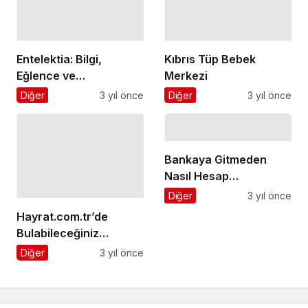
Güzelliklerle Dolu Viral
Diğer
3 yıl önce
Kıbrıs Tüp Bebek
İçerikler
Merkezi
Diğer
3 yıl önce
Bankaya Gitmeden
Nasıl Hesap
Hayrat.com.tr’de
Açabilirim?
Diğer
3 yıl önce
Bulabileceğiniz
Hediyelik Kuran-ı
Diğer
3 yıl önce
Kerimler
Bir Cevap Yaz
E-posta adresiniz yayınlanmayacak.
Gerekli alanlar
*
ile işaretlenmişlerdir