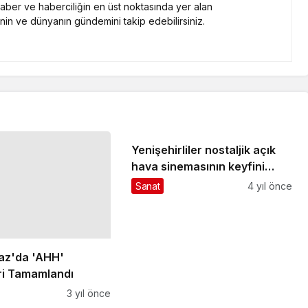
 haber ve haberciliğin en üst noktasında yer alan
nin ve dünyanın gündemini takip edebilirsiniz.
Yenişehirliler nostaljik açık
hava sinemasının keyfini
çıkardı
Sanat
4 yıl önce
az'da 'AHH'
eri Tamamlandı
3 yıl önce