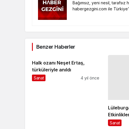
Bağımsız, yeni nesil, tarafsız
habergezgini.com ile Türkiye’
Benzer Haberler
Halk ozanı Neşet Ertaş,
türküleriyle anıldı
Sanat
4 yıl önce
Lüleburg
Etkinlikl
Sanat