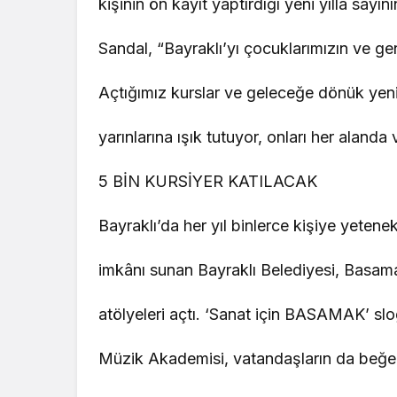
kişinin ön kayıt yaptırdığı yeni yılla sayın
Sandal, “Bayraklı’yı çocuklarımızın ve ge
Açtığımız kurslar ve geleceğe dönük yenil
yarınlarına ışık tutuyor, onları her aland
5 BİN KURSİYER KATILACAK
Bayraklı’da her yıl binlerce kişiye yetene
imkânı sunan Bayraklı Belediyesi, Basama
atölyeleri açtı. ‘Sanat için BASAMAK’ slo
Müzik Akademisi, vatandaşların da beğen