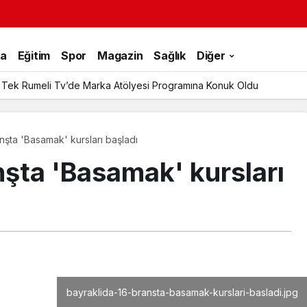
ka
Eğitim
Spor
Magazin
Sağlık
Diğer
 Tek Rumeli Tv’de Marka Atölyesi Programına Konuk Oldu
nşta 'Basamak' kursları başladı
nşta 'Basamak' kursları
bayraklida-16-bransta-basamak-kurslari-basladi.jpg