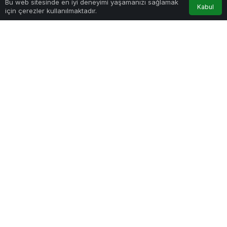
Bu web sitesinde en iyi deneyimi yaşamanızı sağlamak
Kabul
için çerezler kullanılmaktadır.
etti
Haber Gezgini
tarafından yayınlandı
19 Mayıs 2024, 15:51
yayınlandı
19 Mayıs 2024, 15:51
güncellendi
baskan-tugay-samsunda-bandirma-vapurunu-ziyaret-etti.jpg
PAYLAŞ
CHP İlkadım İlçe Başkanlığı’nı ziyaret eden
Başkan Tugay’ın programında Bandırma Vapuru
da vardı.
19 Mayıs Atatürk’ü Anma, Gençlik Spor Bayramı