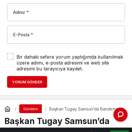
Adınız
*
E-Posta
*
Bir dahaki sefere yorum yaptığımda kullanılmak
üzere adımı, e-posta adresimi ve web site
adresimi bu tarayıcıya kaydet.
YORUM GÖNDER
Başkan Tugay Samsun’da Bandırma
Gündem
Vapuru’nu ziyaret etti
Başkan Tugay Samsun’da
Bandırma Vapuru’nu ziyaret