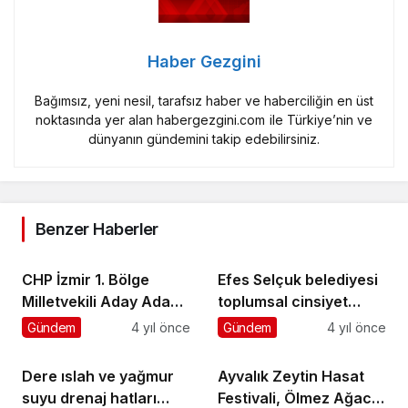
Haber Gezgini
Bağımsız, yeni nesil, tarafsız haber ve haberciliğin en üst
noktasında yer alan habergezgini.com ile Türkiye’nin ve
dünyanın gündemini takip edebilirsiniz.
Benzer Haberler
CHP İzmir 1. Bölge
Efes Selçuk belediyesi
Milletvekili Aday Adayı
toplumsal cinsiyet
Kazım Yevimli’nin
eşitliği çalıştayı’nda
Gündem
4 yıl önce
Gündem
4 yıl önce
gençlerle buluşması
Dere ıslah ve yağmur
Ayvalık Zeytin Hasat
suyu drenaj hatları
Festivali, Ölmez Ağacın