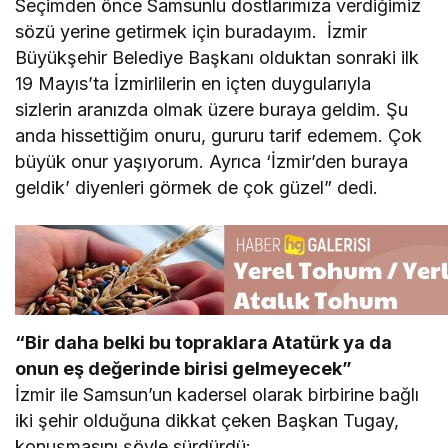
Seçimden önce Samsunlu dostlarımıza verdiğimiz
sözü yerine getirmek için buradayım. İzmir
Büyükşehir Belediye Başkanı olduktan sonraki ilk
19 Mayıs’ta İzmirlilerin en içten duygularıyla
sizlerin aranızda olmak üzere buraya geldim. Şu
anda hissettiğim onuru, gururu tarif edemem. Çok
büyük onur yaşıyorum. Ayrıca ‘İzmir’den buraya
geldik’ diyenleri görmek de çok güzel” dedi.
“Bir daha belki bu topraklara Atatürk ya da
onun eş değerinde birisi gelmeyecek”
İzmir ile Samsun’un kadersel olarak birbirine bağlı
iki şehir olduğuna dikkat çeken Başkan Tugay,
konuşmasını şöyle sürdürdü: