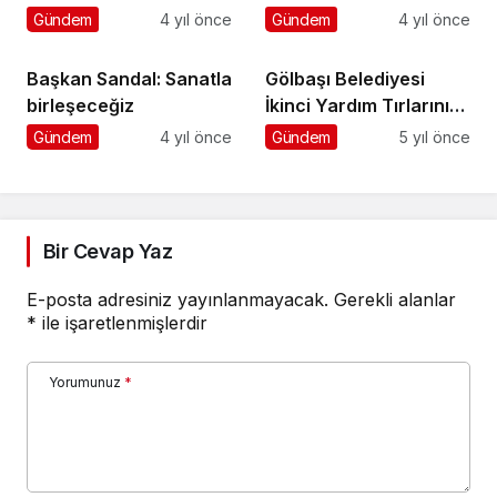
yenileniyor
Gölgesinde 17’nci Kez
Gündem
4 yıl önce
Gündem
4 yıl önce
Kapılarını Açıyor
Başkan Sandal: Sanatla
Gölbaşı Belediyesi
birleşeceğiz
İkinci Yardım Tırlarını
Yola Çıkardı…
Gündem
4 yıl önce
Gündem
5 yıl önce
Bir Cevap Yaz
E-posta adresiniz yayınlanmayacak.
Gerekli alanlar
*
ile işaretlenmişlerdir
Yorumunuz
*