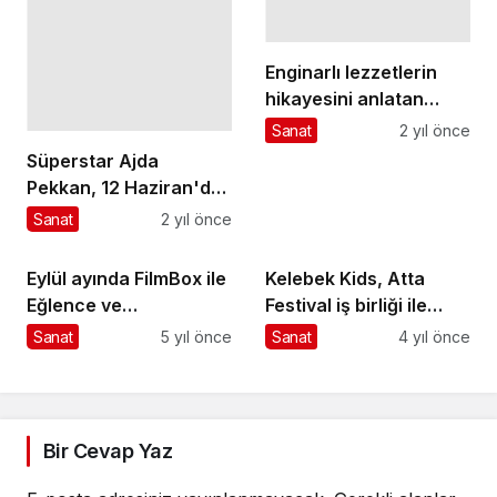
Enginarlı lezzetlerin
hikayesini anlatan
“Çanak" isimli kitap
Sanat
2 yıl önce
tanıtıldı
Süperstar Ajda
Pekkan, 12 Haziran'da
Beşiktaş
Sanat
2 yıl önce
Stadyumu'nda uzun
yıllar hafızalardan
Eylül ayında FilmBox ile
Kelebek Kids, Atta
silinmeyecek
Eğlence ve
Festival iş birliği ile
muhteşem bir konsere
Animasyona
Türkiye’de ilk kez özel
Sanat
5 yıl önce
Sanat
4 yıl önce
imza atacak
Doyacaksınız!
gereksinimli çocuklar
tam bir tiyatro
deneyimi yaşadı
Bir Cevap Yaz