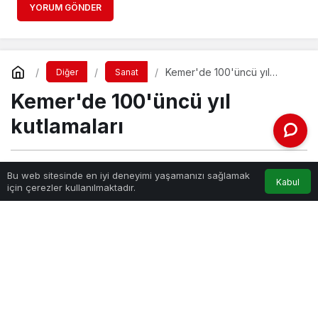
YORUM GÖNDER
Kemer'de 100'üncü yıl
Diğer
Sanat
kutlamaları
Kemer'de 100'üncü yıl
kutlamaları
Haber Gezgini
tarafından yayınlandı
Bu web sitesinde en iyi deneyimi yaşamanızı sağlamak
Kabul
için çerezler kullanılmaktadır.
30 Ekim 2023, 03:02
yayınlandı
kemerde-100uncu-yil-kutlamalari.jpg
PAYLAŞ
Türkiye Cumhuriyeti’nin kuruluşunun 100’ncü yılı