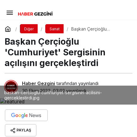
Başkan Çerçioğlu
Diğer
Sanat
'Cumhuriyet' Sergisinin
Başkan Çerçioğlu
açılışını gerçekleştirdi
'Cumhuriyet' Sergisinin
açılışını gerçekleştirdi
Haber Gezgini
tarafından yayınlandı
30 Ekim 2023, 03:02
yayınlandı
baskan-cercioglu-cumhuriyet-sergisinin-acilisini-
gerceklestirdi.jpg
PAYLAŞ