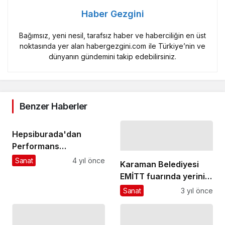
Haber Gezgini
Bağımsız, yeni nesil, tarafsız haber ve haberciliğin en üst
noktasında yer alan habergezgini.com ile Türkiye’nin ve
dünyanın gündemini takip edebilirsiniz.
Benzer Haberler
Hepsiburada'dan
Performans
Telefonlarında
Sanat
4 yıl önce
Karaman Belediyesi
Alışveriş Kredisi ile 12
EMİTT fuarında yerini
Ay Vade Farksız Taksit
alıyor
Sanat
3 yıl önce
Fırsatı