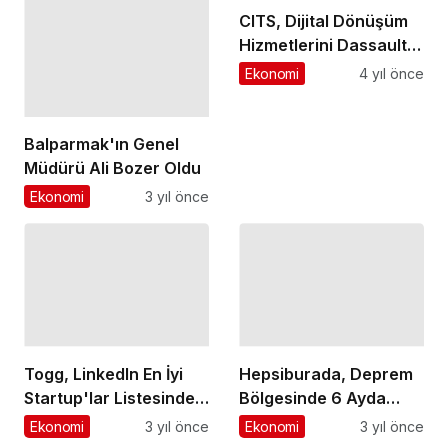
Güçlendiriyor
Ekonomi
3 yıl önce
Togg, LinkedIn En İyi
Startup'lar Listesinde
Hepsiburada, Deprem
Zirvede
Ekonomi
3 yıl önce
Bölgesinde 6 Ayda
1700 Yeni Girişimci ve
Ekonomi
3 yıl önce
1,9 Milyar TL'lik Ticaret
Hacmi Oluşturdu
Bir Cevap Yaz
E-posta adresiniz yayınlanmayacak.
Gerekli alanlar
*
ile işaretlenmişlerdir