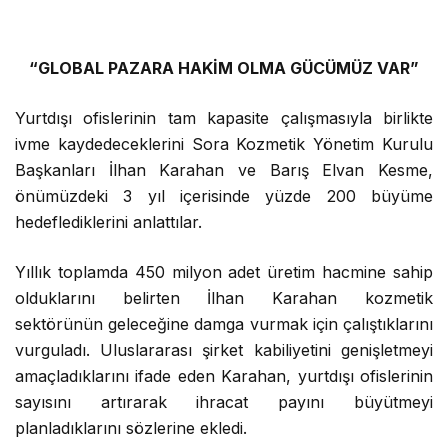
“GLOBAL PAZARA HAKİM OLMA GÜCÜMÜZ VAR”
Yurtdışı ofislerinin tam kapasite çalışmasıyla birlikte
ivme kaydedeceklerini Sora Kozmetik Yönetim Kurulu
Başkanları İlhan Karahan ve Barış Elvan Kesme,
önümüzdeki 3 yıl içerisinde yüzde 200 büyüme
hedeflediklerini anlattılar.
Yıllık toplamda 450 milyon adet üretim hacmine sahip
olduklarını belirten İlhan Karahan kozmetik
sektörünün geleceğine damga vurmak için çalıştıklarını
vurguladı. Uluslararası şirket kabiliyetini genişletmeyi
amaçladıklarını ifade eden Karahan, yurtdışı ofislerinin
sayısını artırarak ihracat payını büyütmeyi
planladıklarını sözlerine ekledi.
Küresel markalarla rekabet ederek iddialarını ortaya
koyan şirketin Yönetim Kurulu Başkanı İlhan Karan,