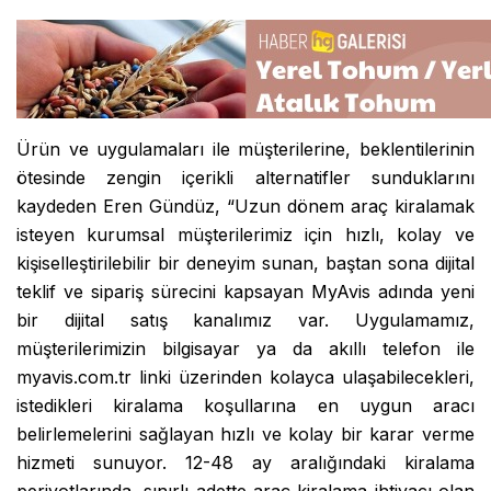
Ürün ve uygulamaları ile müşterilerine, beklentilerinin
ötesinde zengin içerikli alternatifler sunduklarını
kaydeden Eren Gündüz, “Uzun dönem araç kiralamak
isteyen kurumsal müşterilerimiz için hızlı, kolay ve
kişiselleştirilebilir bir deneyim sunan, baştan sona dijital
teklif ve sipariş sürecini kapsayan MyAvis adında yeni
bir dijital satış kanalımız var. Uygulamamız,
müşterilerimizin bilgisayar ya da akıllı telefon ile
myavis.com.tr linki üzerinden kolayca ulaşabilecekleri,
istedikleri kiralama koşullarına en uygun aracı
belirlemelerini sağlayan hızlı ve kolay bir karar verme
hizmeti sunuyor. 12-48 ay aralığındaki kiralama
periyotlarında, sınırlı adette araç kiralama ihtiyacı olan