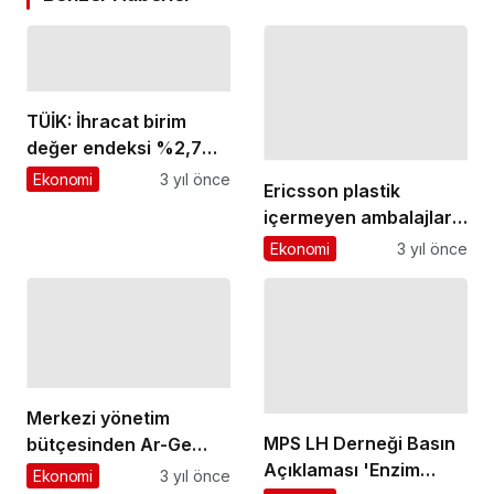
TÜİK: İhracat birim
Ericsson plastik
değer endeksi %2,7
içermeyen ambalajlarla
arttı
Ekonomi
3 yıl önce
sürdürülebilirliğe katkı
Ekonomi
3 yıl önce
sağlıyor
MPS LH Derneği Basın
Merkezi yönetim
Açıklaması 'Enzim
bütçesinden Ar-Ge
tedavimizi geri
Ekonomi
2 yıl önce
harcaması 2022 yılında
istiyoruz!'
Ekonomi
3 yıl önce
53 milyar 844 milyon
TL oldu
Kanada’ya yatırım
2023’te Küresel