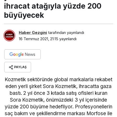
Haber Gezgini
tarafından yayınlandı
16 Temmuz 2021, 21:15
yayınlandı
PAYLAŞ
Kozmetik sektöründe global markalarla rekabet
eden yerli şirket Sora Kozmetik, ihracatta gaza
bastı. 2 yıl önce 3 kıtada satış ofisleri kuran
Sora Kozmetik, önümüzdeki 3 yıl içerisinde
yüzde 200 büyüme hedefliyor. Profesyonellerin
saç bakım ve şekillendirme markası Morfose ile
öne çıkan Sora Kozmetik’in
Yönetim Kurulu
Başkanı İlhan Karahan;
ABD, Avrupa ve Güney
Afrika pazarına odaklandıklarını belirtti.