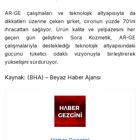
dikkatleri üzerine çeken şirket, cironun yüzde 70’ini
ihracattan sağlıyor. Ürün kalite ve yelpazesini her
geçen gün geliştiren Sora Kozmetik, AR-GE
çalışmalarıyla desteklediği teknolojik altyapısındaki
gücünü tüketici odaklı vizyonuyla birleştirerek
yükselişini sürdürüyor.
Kaynak: (BHA) – Beyaz Haber Ajansı
Haber Gezgini
Bağımsız, yeni nesil, tarafsız haber ve haberciliğin en üst
noktasında yer alan habergezgini.com ile Türkiye’nin ve