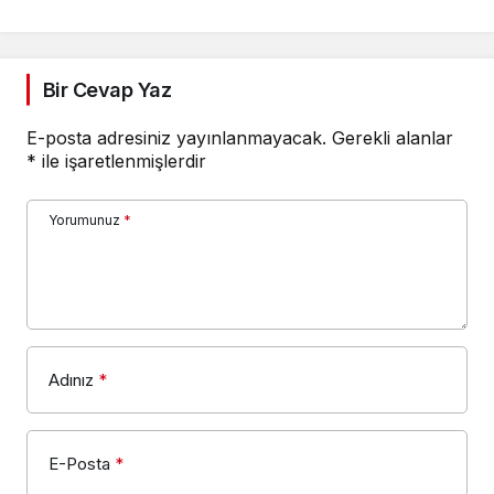
Yorumunuz
*
Adınız
*
E-Posta
*
Bir dahaki sefere yorum yaptığımda kullanılmak
üzere adımı, e-posta adresimi ve web site
adresimi bu tarayıcıya kaydet.
YORUM GÖNDER