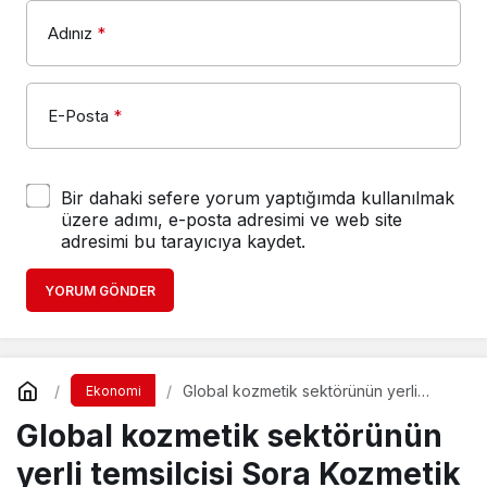
E-Posta
*
Bir dahaki sefere yorum yaptığımda kullanılmak
üzere adımı, e-posta adresimi ve web site
adresimi bu tarayıcıya kaydet.
YORUM GÖNDER
Global kozmetik sektörünün yerli
Ekonomi
temsilcisi Sora Kozmetik ihracat
Global kozmetik sektörünün
atağıyla yüzde 200 büyüyecek
yerli temsilcisi Sora Kozmetik
ihracat atağıyla yüzde 200
büyüyecek