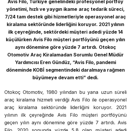
Avis Filo, Türkiye genelindeki profesyonel portföy
yönetimi, hızlı ve yaygın ikame araç tedarik süreci,
7/24 tam destek gibi hizmetleriyle operasyonel araç
kiralama sektöründe liderliğini koruyor. 2021 yılının
ilk çeyreğinde, sektördeki müşteri adedi yüzde 14
küçülürken Avis Filo müşteri portföyünü geçen yılın
aynı dönemine göre yüzde 7 artırdı.
Otokoç
Otomotiv Araç Kiralamadan Sorumlu Genel Müdür
Yardımcısı Eren Gündüz, “Avis Filo, pandemi
döneminde KOBİ segmentindeki daralmaya rağmen
büyümeye devam etti” dedi.
Otokoç Otomotiv, 1980 yılından bu yana uzun süreli
araç kiralama hizmeti verdiği Avis Filo ile operasyonel
araç kiralama sektöründe liderliğini koruyor. 2021
yılının ilk çeyreğinde Avis Filo müşteri portföyünü
geçen yılın aynı dönemine göre yüzde 7 artırdı. Avis
Filo, 2020 sonunda yüzde 5,8 olan müşteri adedi