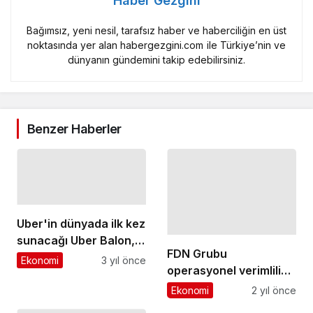
dünyanın gündemini takip edebilirsiniz.
Benzer Haberler
Uber'in dünyada ilk kez
FDN Grubu
sunacağı Uber Balon,
operasyonel verimlilik
Kapadokya'dan
için üst düzey
Ekonomi
3 yıl önce
Ekonomi
2 yıl önce
havalanıyor
yapılanmaya gitti
CITS, Dijital Dönüşüm
Hizmetlerini Dassault
Systèmes İş
Ekonomi
4 yıl önce
Balparmak'ın Genel
Ortaklığıyla
Müdürü Ali Bozer Oldu